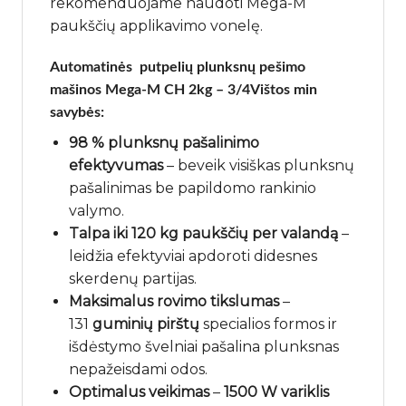
rekomenduojame naudoti Mega-M
paukščių applikavimo vonelę.
Automatinės putpelių plunksnų pešimo
mašinos Mega-M CH 2kg – 3/4Vištos min
savybės:
98 % plunksnų pašalinimo
efektyvumas
– beveik visiškas plunksnų
pašalinimas be papildomo rankinio
valymo.
Talpa iki 120 kg paukščių per valandą
–
leidžia efektyviai apdoroti didesnes
skerdenų partijas.
Maksimalus rovimo tikslumas
–
131
guminių pirštų
specialios formos ir
išdėstymo švelniai pašalina plunksnas
nepažeisdami odos.
Optimalus veikimas
–
1500 W variklis