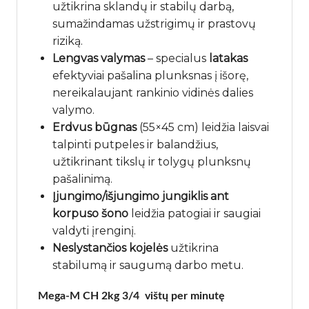
užtikrina sklandų ir stabilų darbą,
sumažindamas užstrigimų ir prastovų
riziką.
Lengvas valymas
– specialus
latakas
efektyviai pašalina plunksnas į išorę,
nereikalaujant rankinio vidinės dalies
valymo.
Erdvus būgnas
(55×45 cm) leidžia laisvai
talpinti putpeles ir balandžius,
užtikrinant tikslų ir tolygų plunksnų
pašalinimą.
Įjungimo/išjungimo jungiklis ant
korpuso šono
leidžia patogiai ir saugiai
valdyti įrenginį.
Neslystančios kojelės
užtikrina
stabilumą ir saugumą darbo metu.
Mega-M CH 2kg 3/4 vištų per minutę