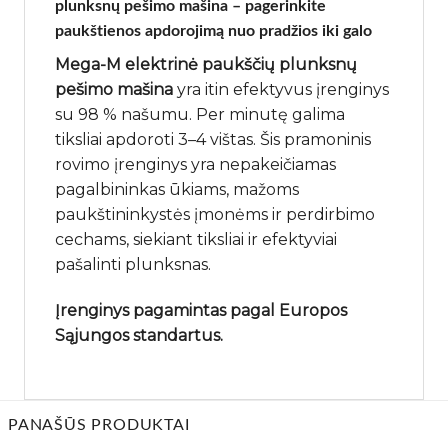
plunksnų pešimo mašina – pagerinkite
paukštienos apdorojimą nuo pradžios iki galo
Mega-M elektrinė paukščių plunksnų
pešimo mašina
yra itin efektyvus įrenginys
su 98 % našumu. Per minutę galima
tiksliai apdoroti 3–4 vištas. Šis pramoninis
rovimo įrenginys yra nepakeičiamas
pagalbininkas ūkiams, mažoms
paukštininkystės įmonėms ir perdirbimo
cechams, siekiant tiksliai ir efektyviai
pašalinti plunksnas.
Įrenginys pagamintas pagal Europos
Sąjungos standartus.
PANAŠŪS PRODUKTAI