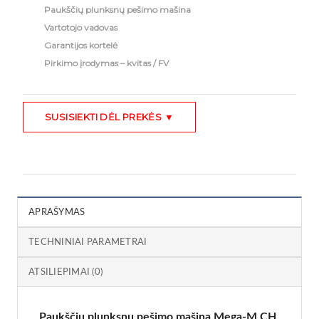
Paukščių plunksnų pešimo mašina
Vartotojo vadovas
Garantijos kortelė
Pirkimo įrodymas – kvitas / FV
SUSISIEKTI DĖL PREKĖS ▼
APRAŠYMAS
TECHNINIAI PARAMETRAI
ATSILIEPIMAI (0)
Paukščių plunksnų pešimo mašina Mega-M CH