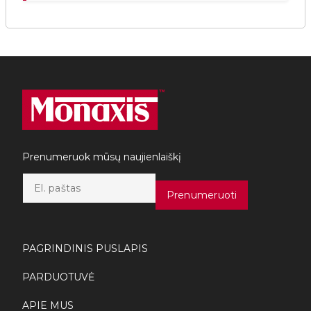
Prenumeruok mūsų naujienlaiškį
E
m
Prenumeruoti
a
i
l
*
PAGRINDINIS PUSLAPIS
PARDUOTUVĖ
APIE MUS