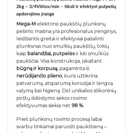
2kg – 3/4Vištos/min – tiksli ir efektyvi putpelių
apdorojimo įranga
Mega-M
elektrinė paukščių plunksnų
pešimo mašina yra profesionalus įrenginys,
leidžiantis greitai ir efektyviai pašalinti
plunksnas nuo smulkių paukščių, tokių
kaip
balandžiai, putpelės
ir kiti smulkūs
paukščiai. Visa konstrukcija, įskaitant
būgną ir korpusą
, pagaminta iš
nerūdijančio plieno
, kuris užtikrina
patvarumą, atsparumą korozijai ir lengvą
valymą bei higieną. Dėl unikalios silikoninių
pirštų išdėstymo sekos rovimo
efektyvumas siekia net
98 %.
Prieš plunksnų rovimo procesą labai
svarbu tinkamai paruošti paukštieną –