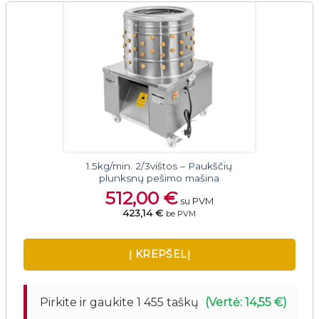
1.5kg/min. 2/3vištos – Paukščių
plunksnų pešimo mašina
512,00
€
su PVM
423,14 €
be PVM
Į KREPŠELĮ
Pirkite ir gaukite 1 455 taškų
(Vertė: 14,55 €)