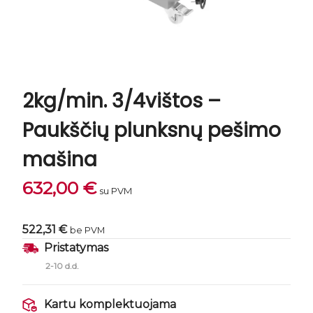
2kg/min. 3/4vištos –
Paukščių plunksnų pešimo
mašina
632,00
€
su PVM
522,31 €
be PVM
Pristatymas
2-10 d.d.
Kartu komplektuojama