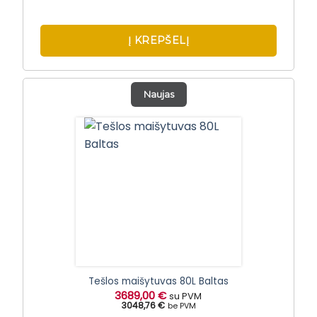
Į KREPŠELĮ
Naujas
Tešlos maišytuvas 80L Baltas
3689,00
€
su PVM
3048,76 €
be PVM