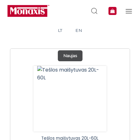
Skip
to
content
LT
EN
Naujas
Tešlos maišytuvas 20L-60L