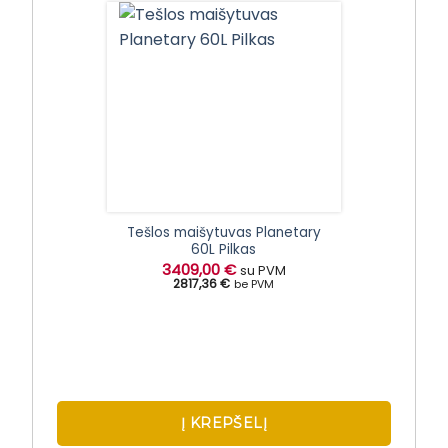
Tešlos maišytuvas Planetary
60L Pilkas
3409,00
€
su PVM
2817,36 €
be PVM
Į KREPŠELĮ