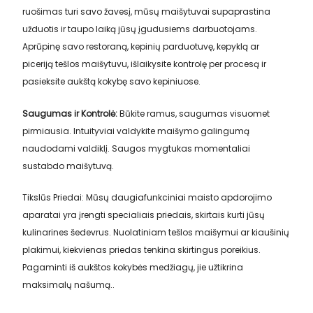
ruošimas turi savo žavesį, mūsų maišytuvai supaprastina
užduotis ir taupo laiką jūsų įgudusiems darbuotojams.
Aprūpinę savo restoraną, kepinių parduotuvę, kepyklą ar
piceriją tešlos maišytuvu, išlaikysite kontrolę per procesą ir
pasieksite aukštą kokybę savo kepiniuose.
Saugumas ir Kontrolė:
Būkite ramus, saugumas visuomet
pirmiausia. Intuityviai valdykite maišymo galingumą
naudodami valdiklį. Saugos mygtukas momentaliai
sustabdo maišytuvą.
Tikslūs Priedai: Mūsų daugiafunkciniai maisto apdorojimo
aparatai yra įrengti specialiais priedais, skirtais kurti jūsų
kulinarines šedevrus. Nuolatiniam tešlos maišymui ar kiaušinių
plakimui, kiekvienas priedas tenkina skirtingus poreikius.
Pagaminti iš aukštos kokybės medžiagų, jie užtikrina
maksimalų našumą..