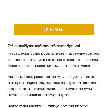
Į KREPŠELĮ
Tešlos maišymo mašinos, tešlos maišytuvai
Pasiekite aukščiausios klasės kulinarinį meistriškumą su mūsų
planetiniais maišytuvais, skirtais profesionaliam naudojimui.
Monaxis supranta puikiai sumaišytų ingredientų svarbą.
Mūsų universalūs planetiniai maišytuvai lengvai tvarkosi su
didelių kiekių ingredientų, nuo kiaušinių iki grietinės, atitinkant
jūsų įmonės reikalavimus nuolatiniam kokybės išlaikymui.
Erdvus dubuo užtikrina efektyvų maišymą.
Efektyvumas Susitinka Su Tradicija:
Nors rankinis tešlos