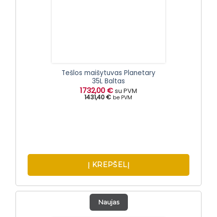
Tešlos maišytuvas Planetary
35L Baltas
1732,00
€
su PVM
1431,40 €
be PVM
Į KREPŠELĮ
Naujas