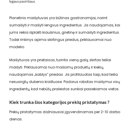
lygaus paviršiaus.
Planetinis maišytuvas yra būtinas gastronomijai, norint
sumaišyti ir maišyti lengvus ingredientus. Jis naudojamas, kai
jums reikia išplakti kiaušinius, grietinę ir sumaišyti ingredientus.
Todėl rinkinys apima skirtingus priedus, priklausomai nuo
modelio.
Maišytuvas yra prietaisas, turintis vieną galą, skirtas tešlai
maišyti. Priklausomai nuo maišomų produktų ir kiekių,
naudojamas „kablys” priedas. Jis profilizuotas taip, kad tešla
nesusirgtų dubenio kraštuose. Padorus robotas maišymui visų
ingredientų, kad nebūtų praleistos sunkiai pasiekiamos vietos.
Kiek trunka šios kategorijos prekių pristatymas ?
Prekių pristatymas dažniausiai įgyvendinamas per 2-10 darbo
dienas.