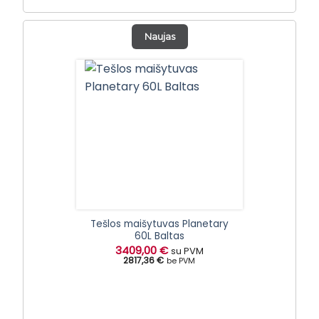
Naujas
Tešlos maišytuvas Planetary
60L Baltas
3409,00
€
su PVM
2817,36 €
be PVM