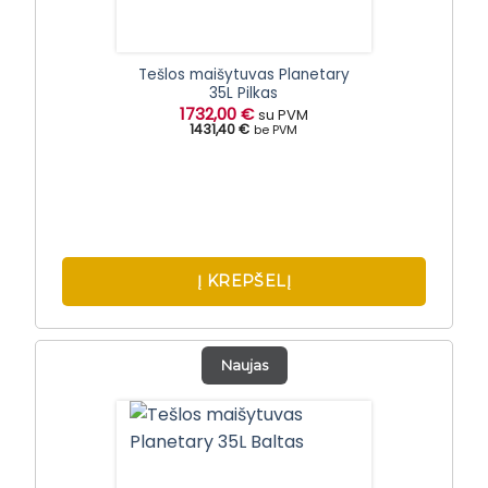
on
the
product
Tešlos maišytuvas Planetary
35L Pilkas
page
1732,00
€
su PVM
1431,40 €
be PVM
Į KREPŠELĮ
Naujas