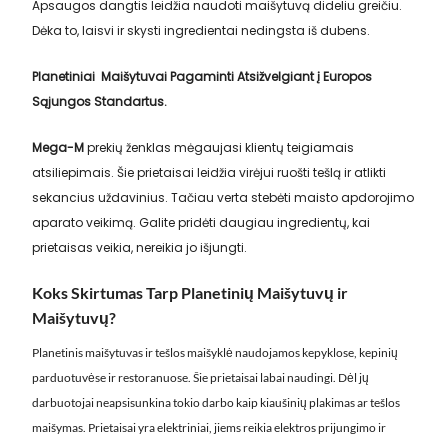
Apsaugos dangtis leidžia naudoti maišytuvą dideliu greičiu.
Dėka to, laisvi ir skysti ingredientai nedingsta iš dubens.
Planetiniai Maišytuvai Pagaminti Atsižvelgiant į Europos
Sąjungos Standartus.
Mega-M
prekių ženklas mėgaujasi klientų teigiamais
atsiliepimais. Šie prietaisai leidžia virėjui ruošti tešlą ir atlikti
sekancius uždavinius. Tačiau verta stebėti maisto apdorojimo
aparato veikimą. Galite pridėti daugiau ingredientų, kai
prietaisas veikia, nereikia jo išjungti.
Koks Skirtumas Tarp Planetinių Maišytuvų ir
Maišytuvų?
Planetinis maišytuvas ir tešlos maišyklė naudojamos kepyklose, kepinių
parduotuvėse ir restoranuose. Šie prietaisai labai naudingi. Dėl jų
darbuotojai neapsisunkina tokio darbo kaip kiaušinių plakimas ar tešlos
maišymas. Prietaisai yra elektriniai, jiems reikia elektros prijungimo ir