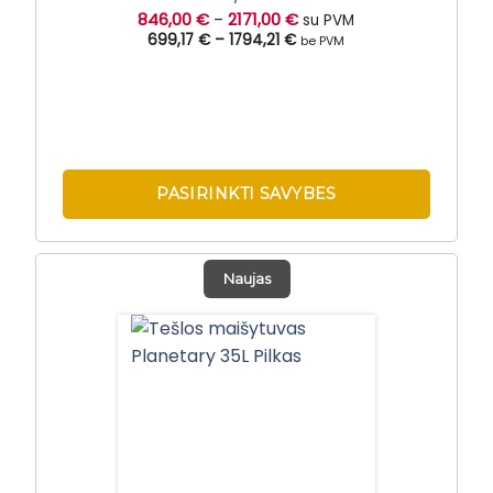
846,00
€
2171,00
€
–
su PVM
699,17 €
–
1794,21 €
be PVM
PASIRINKTI SAVYBES
This
product
Naujas
has
multiple
variants.
The
options
may
be
chosen