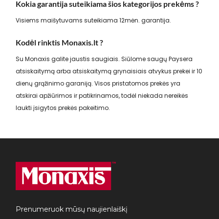
Kokia garantija suteikiama šios kategorijos prekėms ?
Visiems maišytuvams suteikiama 12mėn. garantija.
Kodėl rinktis Monaxis.lt ?
Su Monaxis galite jaustis saugiais. Siūlome saugų Paysera
atsiskaitymą arba atsiskaitymą grynaisiais atvykus prekei ir 10
dienų grąžinimo garaniją. Visos pristatomos prekės yra
atskirai apžiūrimos ir patikrinamos, todėl niekada nereikės
laukti įsigytos prekės pakeitimo.
Prenumeruok mūsų naujienlaiškį