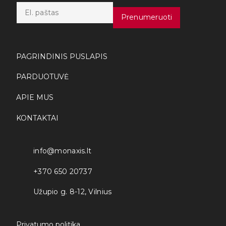
E
m
Prenumeruoti
a
i
l
*
PAGRINDINIS PUSLAPIS
PARDUOTUVĖ
APIE MUS
KONTAKTAI
info@monaxis.lt
+370 650 20737
Užupio g. 8-12, Vilnius
Privatumo politika