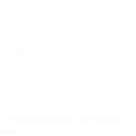
g/min. 3/4putpelės –
2kg/min. 3/4vištos –
ščių plunksnų pešimo
Paukščių plunksnų pešimo
mašina
mašina
354,00
€
632,00
€
su PVM
su PVM
292,56 €
522,31 €
be PVM
be PVM
Galingumas:
200W
Galingumas:
1.5kW
fektyvumas:
410g/min.
Efektyvumas:
2kg/min.
LAIKINAI NETURIME
LAIKINAI NETURIME
įrenginiai paukštienos apdorojimui
ašinos
, kurios užtikrina tikslų ir efektyvų plunksnų