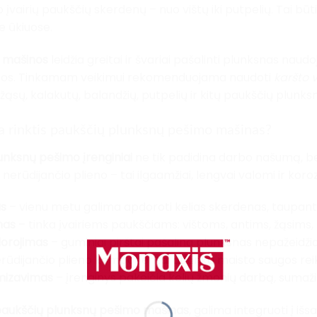
 įvairių paukščių skerdenų – nuo vištų iki putpelių. Tai bū
 ūkiuose.
 mašinos
leidžia greitai ir švariai pašalinti plunksnas naud
dos. Tinkamam veikimui rekomenduojama naudoti
karšto 
 žąsų, kalakutų, balandžių, putpelių ir kitų paukščių plunksn
a rinktis paukščių plunksnų pešimo mašinas?
unksnų pešimo įrenginiai
ne tik padidina darbo našumą, be
nerūdijančio plieno – tai ilgaamžiai, lengvai valomi ir korozi
s
– vienu metu galima apdoroti kelias skerdenas, taupant 
mas
– tinka įvairiems paukščiams: vištoms, antims, žąsims
dorojimas
– guminiai pirštai pašalina plunksnas nepažeidži
rūdijančio plieno komponentai atitinka maisto saugos rei
mizavimas
– įrenginys pakeičia kelių žmonių darbą, sumaž
aukščių plunksnų pešimo mašinas
, galima integruoti į iš