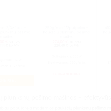
in. 2/3vištos –
250g/min. 1/2putpelės –
410
 plunksnų pešimo
Paukščių plunksnų pešimo
Pauk
mašina
mašina
,00
€
274,00
€
su PVM
su PVM
,14 €
226,45 €
be PVM
be PVM
Galingumas:
200W
ngumas:
1.5kW
Efektyvumas:
250g/min.
E
vumas:
1.5kg/min.
LAIKINAI NETURIME
 KREPŠELĮ
ų plunksnų pešimo mašinos – efektyvūs 
 labiau populiarėja modernios
paukščių plunksnų pešimo m