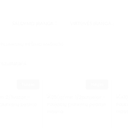
ŠALDYMO ĮRANGA
VIRTUVĖS ĮRANGA
 PLUNKSNŲ PEŠIMO MAŠINOS
rezultatai: 4
Rūšiuojama
pagal
kainą:
Naujas
Naujas
nuo
mažos
iki
didelės