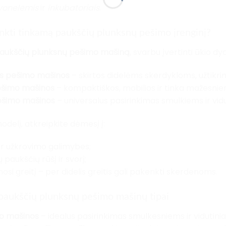
vonelėmis
ir
inkubatoriais
.
inkti tinkamą paukščių plunksnų pešimo įrenginį?
aukščių plunksnų pešimo mašiną
, svarbu įvertinti ūkio dy
ės pešimo mašinos
– skirtos didelėms skerdykloms, užtikrin
ešimo mašinos
– kompaktiškos, mobilios ir tinka mažesni
ešimo mašinos
– universalus pasirinkimas smulkiems ir vid
delį, atkreipkite dėmesį į:
ir užkrovimo galimybes;
paukščių rūšį ir svorį;
si greitį – per didelis greitis gali pakenkti skerdenoms.
 paukščių plunksnų pešimo mašinų tipai
mo mašinos
– idealus pasirinkimas smulkesniems ir vidutin