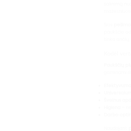
šalinimą nuo
mažesniuose
Šios
pešimo
paukščio o
tinka ančių,
Kodėl vert
Paukščių pl
gaminami iš 
Efektyvuma
Universalu
Švelnus ap
Higiena
– ne
Darbo opti
Naudojant
p