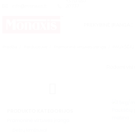
+370 650
Skip
info@monaxis.lt
20737
to
content
PREKYBINĖ ĮRANGA
Pradžia
/
Parduotuvė
/
Pramoninė virtuvės įranga
/
PAUKŠČIŲ
Rodomi visi 
PRODUKTO KATEGORIJOS
Pramoninė virtuvės įranga
Dešrų kimštuvai