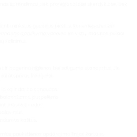
tinas sprendimas tiek profesionaliose skerdyklose, tiek
ojant minkštus guminius pirštus, kurie nepažeidžia
vandens applikymo voneles
. Be vištų, mašinos puikiai
ų šalinimui.
t ir pagerina higienos bei saugumo standartus. Jie
jai atsparūs įrenginiai.
laiką ir darbo sąnaudas.
, balandžiams, putpelėms.
ant mėsos ar odos.
kalavimus.
indamas kaštus.
samias paukštienos apdorojimo linijas kartu su