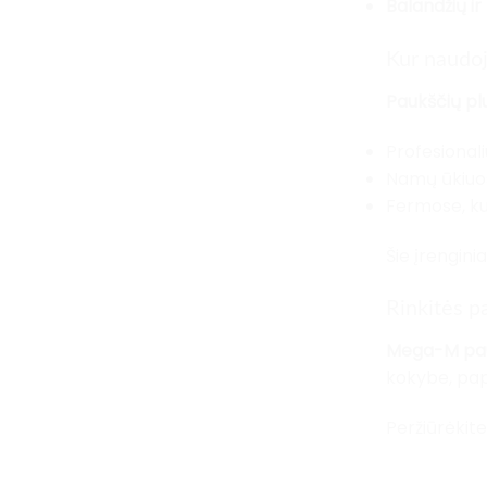
Balandžių i
Kur naudo
Paukščių p
Profesional
Namų ūkiuos
Fermose, ku
Šie įrengin
Rinkitės 
Mega-M pauk
kokybe, pap
Peržiūrėkite