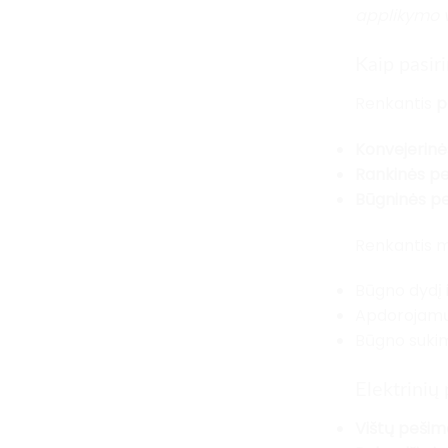
applikymo 
Kaip pasir
Renkantis
p
Konvejerin
Rankinės p
Būgninės p
Renkantis mo
Būgno dydį 
Apdorojamų 
Būgno sukimo
Elektrinių
Vištų peši