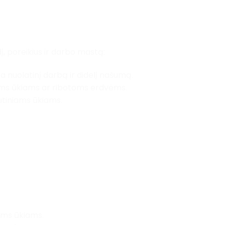
dį, poreikius ir darbo mastą:
a nuolatinį darbą ir didelį našumą.
ems ūkiams ar ribotoms erdvėms.
utiniams ūkiams.
iams ūkiams.