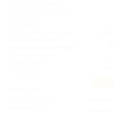
Gastronominės pjaustyklės
Maisto šildymo ir kepimo įranga
Mėsos maišytuvai
Mėsos purentuvai
1.5kg/m
Mėsos vakuuminiai masažuokliai
Paukščių
Nerūdijančio plieno baldai
512
423
Paukščių plunksnų pešimo mašinos
Pramoninės mėsmalės
Gali
Šaldymo darbastaliai
Efekty
Sulčiaspaudės
Tešlos maišytuvai
Į
Prekybinė įranga
Prekybinė šaldymo įranga
Paukšči
Sandėliavimo įranga
Rinkoje vis