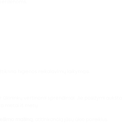
skerdenoms.
tikrina higienos reikalavimų laikymąsi.
i ir ūkininkų vertinami sprendimai. Jie pasižymi aukšta
ka metai iš metų.
pešimo mašiną
, atitinkančią jūsų ūkio poreikius.