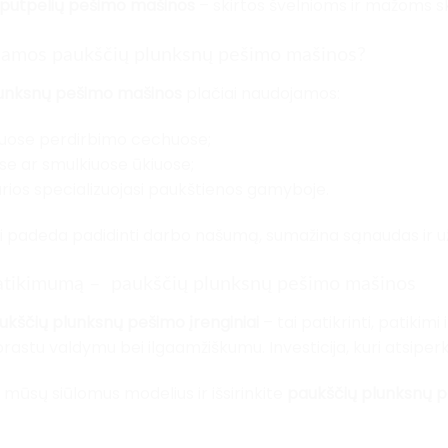
r putpelių pešimo mašinos
– skirtos švelnioms ir mažoms 
jamos paukščių plunksnų pešimo mašinos?
lunksnų pešimo mašinos
plačiai naudojamos:
iuose perdirbimo cechuose;
e ar smulkiuose ūkiuose;
rios specializuojasi paukštienos gamyboje.
iai padeda padidinti darbo našumą, sumažina sąnaudas ir už
patikimumą – paukščių plunksnų pešimo mašinos
ščių plunksnų pešimo įrenginiai
– tai patikrinti, patikim
rastu valdymu bei ilgaamžiškumu. Investicija, kuri atsiper
 mūsų siūlomus modelius ir išsirinkite
paukščių plunksnų 