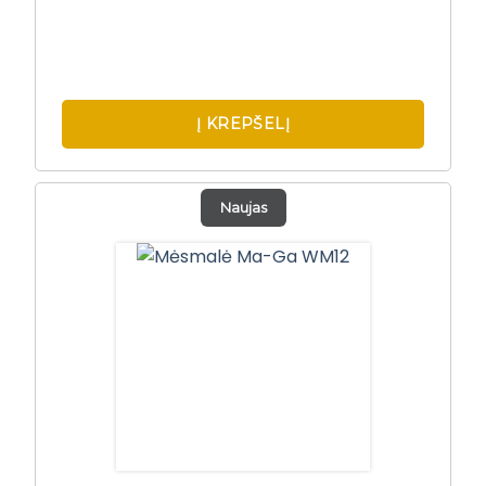
Į KREPŠELĮ
Naujas