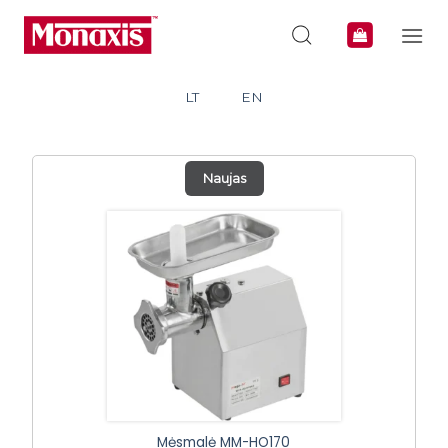
Skip
to
content
LT
EN
Naujas
Mėsmalė MM-HO170