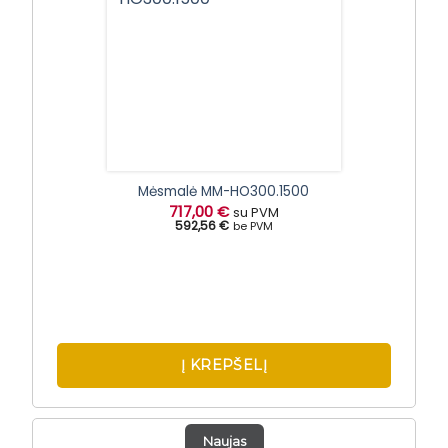
Mėsmalė MM-HO300.1500
717,00
€
su PVM
592,56 €
be PVM
Į KREPŠELĮ
Naujas