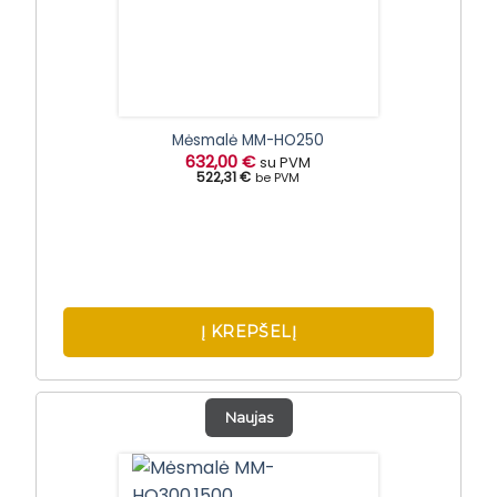
Mėsmalė MM-HO250
632,00
€
su PVM
522,31 €
be PVM
Į KREPŠELĮ
Naujas