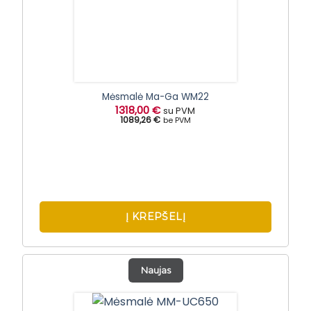
Mėsmalė Ma-Ga WM22
1318,00
€
su PVM
1089,26 €
be PVM
Į KREPŠELĮ
Naujas