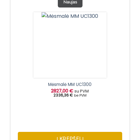
Naujas
Mėsmalė MM UC1300
2827,00
€
su PVM
2336,36 €
be PVM
Į KREPŠELĮ