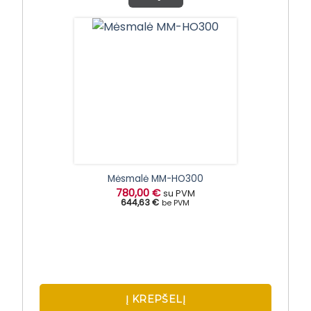
Mėsmalė MM-HO300
780,00
€
su PVM
644,63 €
be PVM
Į KREPŠELĮ