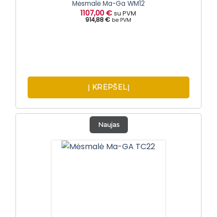
Mėsmalė Ma-Ga WM12
1107,00
€
su PVM
914,88 €
be PVM
Į KREPŠELĮ
Naujas