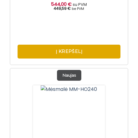
544,00
€
su PVM
449,59 €
be PVM
Į KREPŠELĮ
Naujas