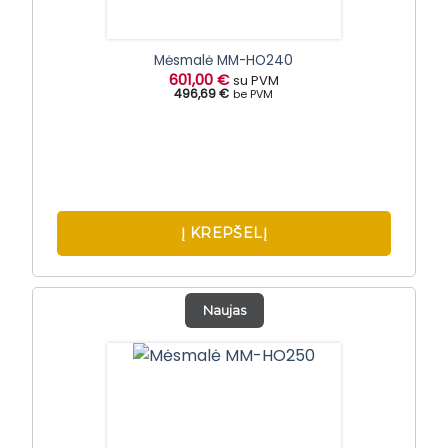
Mėsmalė MM-HO240
601,00
€
su PVM
496,69 €
be PVM
Į KREPŠELĮ
Naujas