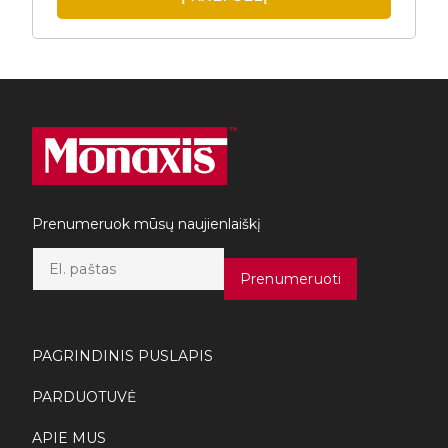
Prenumeruok mūsų naujienlaiškį
E
m
Prenumeruoti
a
i
l
*
PAGRINDINIS PUSLAPIS
PARDUOTUVĖ
APIE MUS