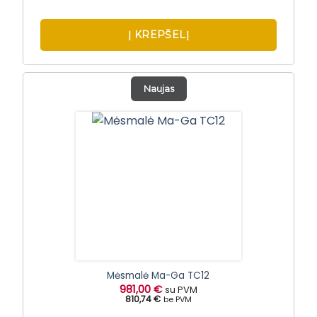
Į KREPŠELĮ
Naujas
Mėsmalė Ma-Ga TC12
981,00
€
su PVM
810,74 €
be PVM