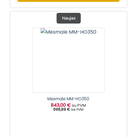
Naujas
Mėsmalė MM-HO350
843,00
€
su PVM
696,69 €
be PVM