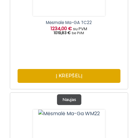
Mėsmalė Ma-GA TC22
1234,00
€
su PVM
1019,83 €
be PVM
Į KREPŠELĮ
Naujas