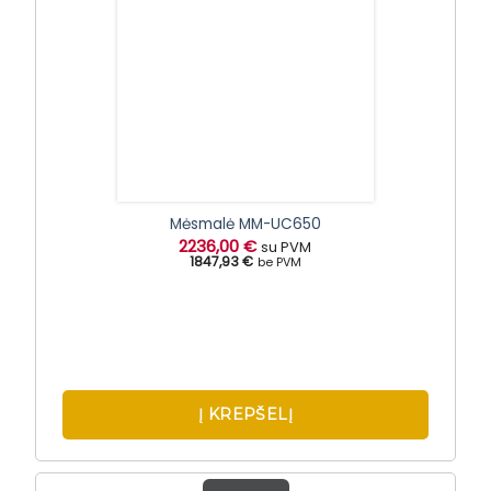
Mėsmalė MM-UC650
2236,00
€
su PVM
1847,93 €
be PVM
Į KREPŠELĮ