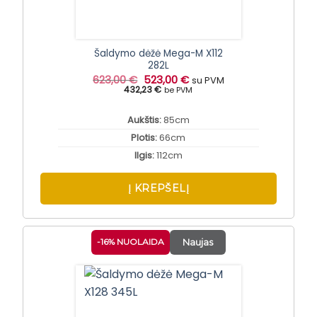
Šaldymo dėžė Mega-M X112
282L
Original
Current
623,00
€
523,00
€
su PVM
price
price
432,23 €
be PVM
was:
is:
623,00 €.
523,00 €.
Aukštis:
85cm
Plotis:
66cm
Ilgis:
112cm
Į KREPŠELĮ
-16% NUOLAIDA
Naujas