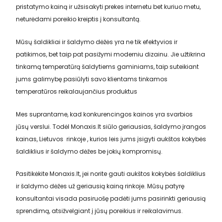
pristatymo kainą ir užsisakyti prekes internetu bet kuriuo metu,
neturėdami poreikio kreiptis į konsultantą.
Mūsų šaldikliai ir šaldymo dėžės yra ne tik efektyvios ir
patikimos, bet taip pat pasižymi moderniu dizainu. Jie užtikrina
tinkamą temperatūrą šaldytiems gaminiams, taip suteikiant
jums galimybę pasiūlyti savo klientams tinkamos
temperatūros reikalaujančius produktus
Mes suprantame, kad konkurencingos kainos yra svarbios
jūsų verslui. Todėl Monaxis.lt siūlo geriausias, šaldymo įrangos
kainas, Lietuvos rinkoje , kurios leis jums įsigyti aukštos kokybės
šaldiklius ir šaldymo dėžes be jokių kompromisų.
Pasitikėkite Monaxis.lt, jei norite gauti aukštos kokybės šaldiklius
ir šaldymo dėžes už geriausią kainą rinkoje. Mūsų patyrę
konsultantai visada pasiruošę padėti jums pasirinkti geriausią
sprendimą, atsižvelgiant į jūsų poreikius ir reikalavimus.