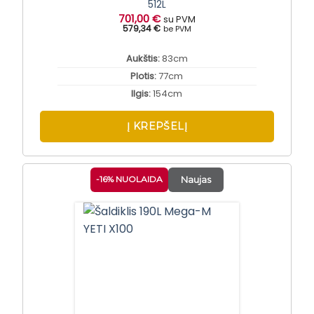
512L
701,00
€
su PVM
579,34 €
be PVM
Aukštis:
83cm
Plotis:
77cm
Ilgis:
154cm
Į KREPŠELĮ
-16% NUOLAIDA
Naujas