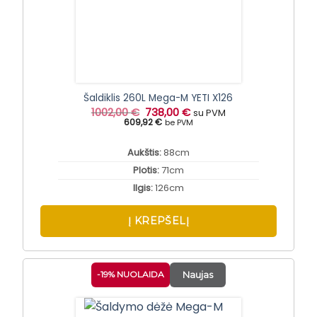
Šaldiklis 260L Mega-M YETI X126
Original
Current
1002,00
€
738,00
€
su PVM
price
price
609,92 €
be PVM
was:
is:
1002,00 €.
738,00 €.
Aukštis:
88cm
Plotis:
71cm
Ilgis:
126cm
Į KREPŠELĮ
-19% NUOLAIDA
Naujas