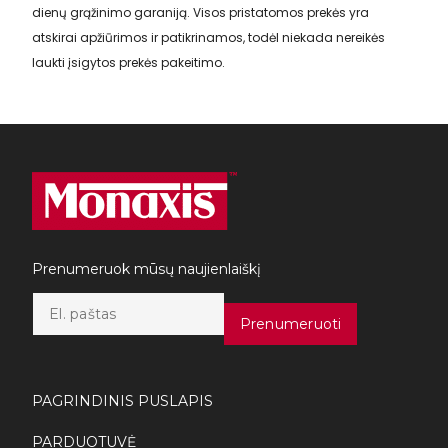
dienų grąžinimo garaniją. Visos pristatomos prekės yra
atskirai apžiūrimos ir patikrinamos, todėl niekada nereikės
laukti įsigytos prekės pakeitimo.
Prenumeruok mūsų naujienlaiškį
E
m
Prenumeruoti
a
i
l
*
PAGRINDINIS PUSLAPIS
PARDUOTUVĖ