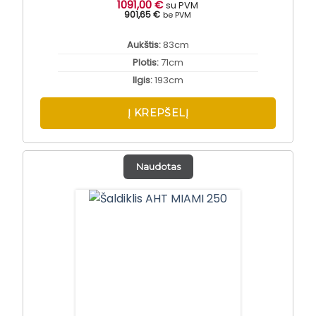
1091,00
€
su PVM
901,65 €
be PVM
Aukštis:
83cm
Plotis:
71cm
Ilgis:
193cm
Į KREPŠELĮ
Naudotas