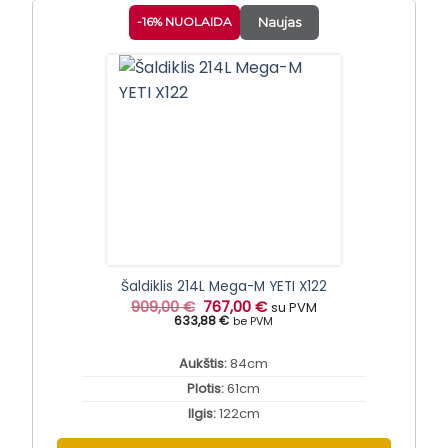
-16% NUOLAIDA
Naujas
Šaldiklis 214L Mega-M YETI X122
Original
Current
909,00
€
767,00
€
su PVM
price
price
633,88 €
be PVM
was:
is:
909,00 €.
767,00 €.
Aukštis:
84cm
Plotis:
61cm
Ilgis:
122cm