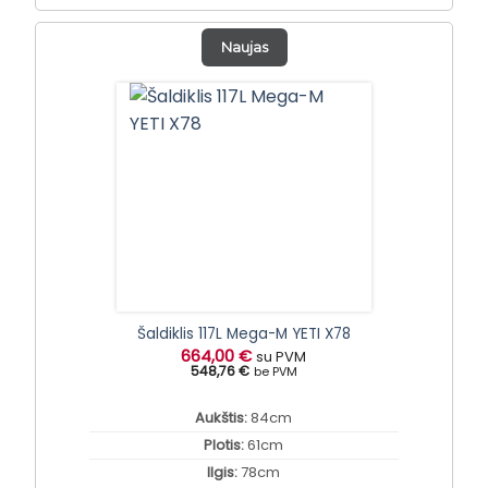
Naujas
Šaldiklis 117L Mega-M YETI X78
664,00
€
su PVM
548,76 €
be PVM
Aukštis:
84cm
Plotis:
61cm
Ilgis:
78cm