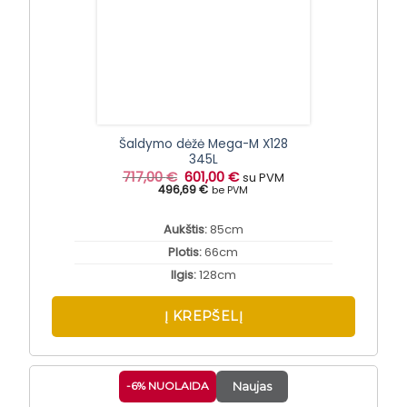
Šaldymo dėžė Mega-M X128
345L
Original
Current
717,00
€
601,00
€
su PVM
price
price
496,69 €
be PVM
was:
is:
717,00 €.
601,00 €.
Aukštis:
85cm
Plotis:
66cm
Ilgis:
128cm
Į KREPŠELĮ
-6% NUOLAIDA
Naujas