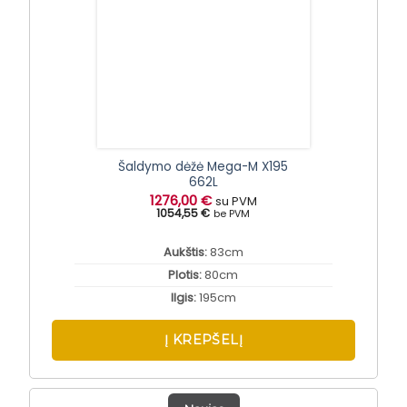
Šaldymo dėžė Mega-M X195
662L
1276,00
€
su PVM
1054,55 €
be PVM
Aukštis:
83cm
Plotis:
80cm
Ilgis:
195cm
Į KREPŠELĮ