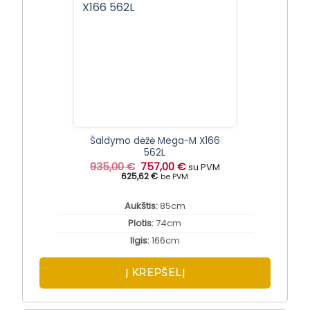
Šaldymo dėžė Mega-M X166
562L
Original
Current
935,00
€
757,00
€
su PVM
price
price
625,62 €
be PVM
was:
is:
935,00 €.
757,00 €.
Aukštis:
85cm
Plotis:
74cm
Ilgis:
166cm
Į KREPŠELĮ