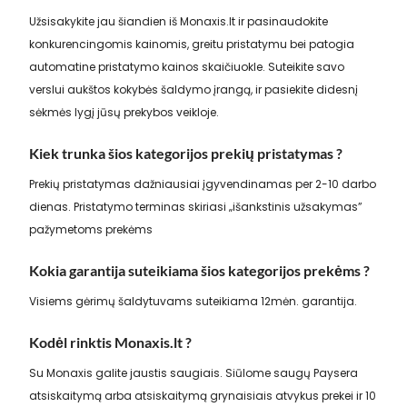
Užsisakykite jau šiandien iš Monaxis.lt ir pasinaudokite
konkurencingomis kainomis, greitu pristatymu bei patogia
automatine pristatymo kainos skaičiuokle. Suteikite savo
verslui aukštos kokybės šaldymo įrangą, ir pasiekite didesnį
sėkmės lygį jūsų prekybos veikloje.
Kiek trunka šios kategorijos prekių pristatymas ?
Prekių pristatymas dažniausiai įgyvendinamas per 2-10 darbo
dienas. Pristatymo terminas skiriasi „išankstinis užsakymas”
pažymetoms prekėms
Kokia garantija suteikiama šios kategorijos prekėms ?
Visiems gėrimų šaldytuvams suteikiama 12mėn. garantija.
Kodėl rinktis Monaxis.lt ?
Su Monaxis galite jaustis saugiais. Siūlome saugų Paysera
atsiskaitymą arba atsiskaitymą grynaisiais atvykus prekei ir 10