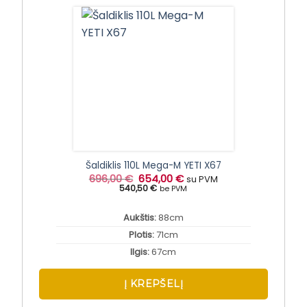
Šaldiklis 110L Mega-M YETI X67
Original
Current
696,00
€
654,00
€
su PVM
price
price
540,50 €
be PVM
was:
is:
696,00 €.
654,00 €.
Aukštis:
88cm
Plotis:
71cm
Ilgis:
67cm
Į KREPŠELĮ