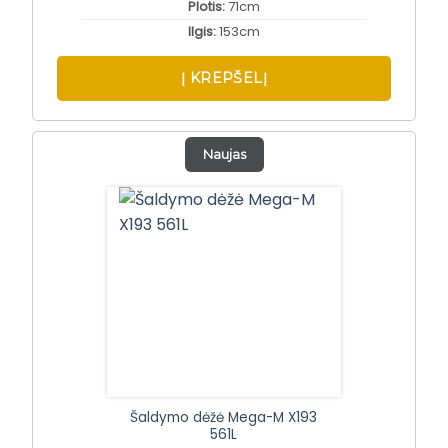
Plotis:
71cm
Ilgis:
153cm
Į KREPŠELĮ
Naujas
Šaldymo dėžė Mega-M X193
561L