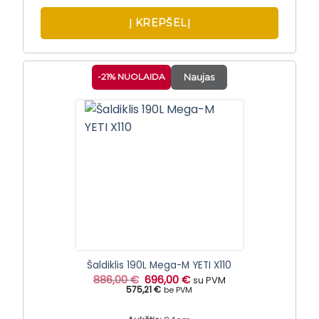
Į KREPŠELĮ
-21% NUOLAIDA
Naujas
Šaldiklis 190L Mega-M YETI X110
Original
Current
886,00
€
696,00
€
su PVM
price
price
575,21 €
be PVM
was:
is:
886,00 €.
696,00 €.