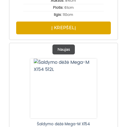
Aukštis:
84cm
Plotis:
61cm
Ilgis:
110cm
Į KREPŠELĮ
Naujas
Šaldymo dėžė Mega-M X154