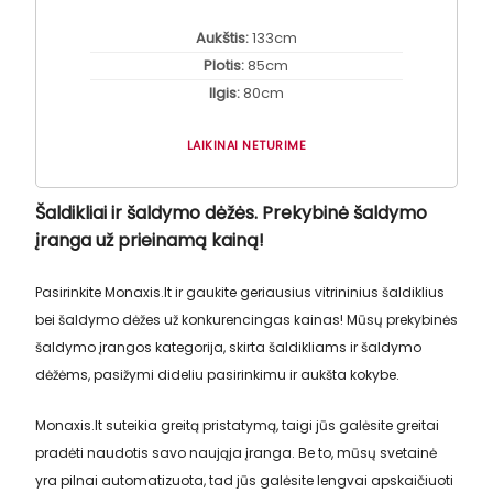
was:
is:
896,00 €.
746,00 €.
Aukštis:
133cm
Plotis:
85cm
Ilgis:
80cm
LAIKINAI NETURIME
Šaldikliai ir šaldymo dėžės. Prekybinė šaldymo
įranga už prieinamą kainą!
Pasirinkite Monaxis.lt ir gaukite geriausius vitrininius šaldiklius
bei šaldymo dėžes už konkurencingas kainas! Mūsų prekybinės
šaldymo įrangos kategorija, skirta šaldikliams ir šaldymo
dėžėms, pasižymi dideliu pasirinkimu ir aukšta kokybe.
Monaxis.lt suteikia greitą pristatymą, taigi jūs galėsite greitai
pradėti naudotis savo naująja įranga. Be to, mūsų svetainė
yra pilnai automatizuota, tad jūs galėsite lengvai apskaičiuoti