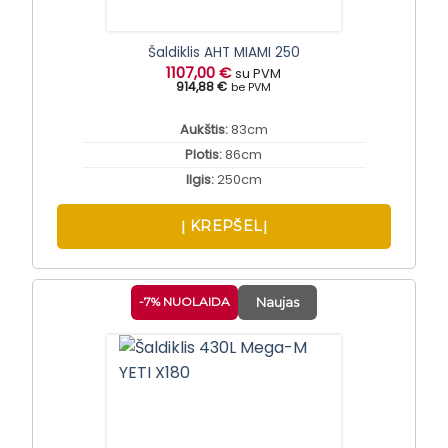
Šaldiklis AHT MIAMI 250
1107,00
€
su PVM
914,88 €
be PVM
Aukštis:
83cm
Plotis:
86cm
Ilgis:
250cm
Į KREPŠELĮ
-7% NUOLAIDA
Naujas