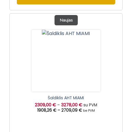
Naujas
Šaldiklis AHT MIAMI
2309,00
€
3278,00
€
–
su PVM
1908,26 €
–
2709,09 €
be PVM