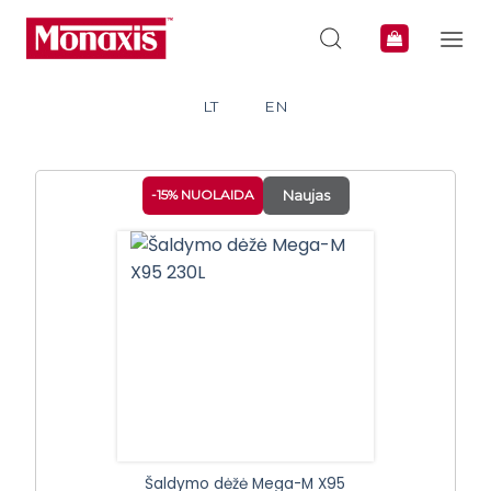
Skip
to
content
LT
EN
-15% NUOLAIDA
Naujas
Šaldymo dėžė Mega-M X95