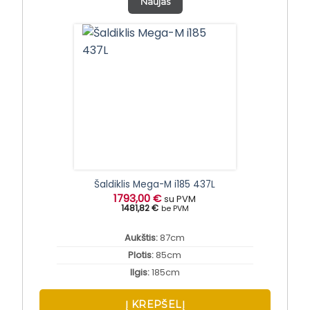
Naujas
Šaldiklis Mega-M i185 437L
1793,00
€
su PVM
1481,82 €
be PVM
Aukštis:
87cm
Plotis:
85cm
Ilgis:
185cm
Į KREPŠELĮ