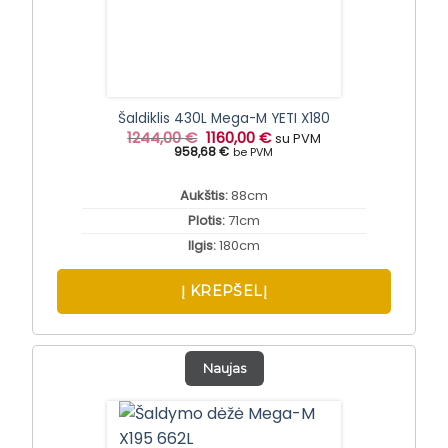
Šaldiklis 430L Mega-M YETI X180
Original
Current
1244,00
€
1160,00
€
su PVM
price
price
958,68 €
be PVM
was:
is:
1244,00 €.
1160,00 €.
Aukštis:
88cm
Plotis:
71cm
Ilgis:
180cm
Į KREPŠELĮ
Naujas