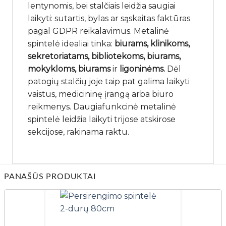
lentynomis, bei stalčiais leidžia saugiai
laikyti: sutartis, bylas ar sąskaitas faktūras
pagal GDPR reikalavimus. Metalinė
spintelė idealiai tinka:
biurams, klinikoms,
sekretoriatams, bibliotekoms, biurams,
mokykloms, biurams
ir
ligoninėms.
Dėl
patogių stalčių joje taip pat galima laikyti
vaistus, medicininę įrangą arba biuro
reikmenys. Daugiafunkcinė metalinė
spintelė leidžia laikyti trijose atskirose
sekcijose, rakinama raktu.
PANAŠŪS PRODUKTAI