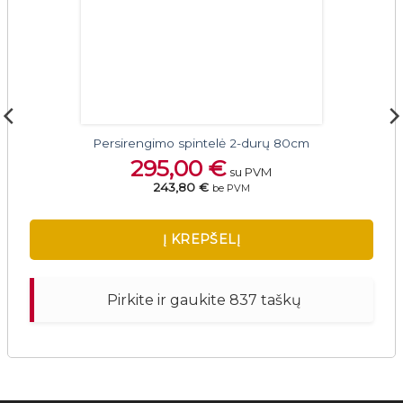
Persirengimo spintelė 2-durų 80cm
295,00
€
su PVM
243,80 €
be PVM
Į KREPŠELĮ
Pirkite ir gaukite 837 taškų