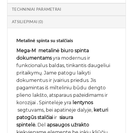
TECHNINIAI PARAMETRAI
ATSILIEPIMAI (0)
Metalinė spinta
su stalčiais
Mega-M metalinė biuro spinta
dokumentams
yra modernus ir
funkcionalus baldas, tinkantis daugeliui
pritaikymų. Jame patogu laikyti
dokumentus ir įvairius priedus. Jis
pagamintas iš milteliniu būdu dengto
plieno lakšto, atsparaus pažeidimams ir
korozijai
.
Spintelėje yra
lentynos
segtuvams, bei apatinėje dalyje,
keturi
patogūs stalčiai
ir
siaura
spintelė.
Dėl
apsaugos užrakto
kiekviename elemente be jokių kliūčių