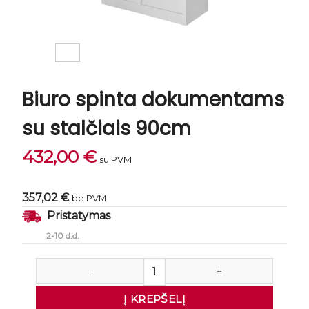
Biuro spinta dokumentams
su stalčiais 90cm
432,00
€
su PVM
357,02 €
be PVM
Pristatymas
2-10 d.d.
produkto kiekis: Biuro spinta dokumentams su stalčia
Į KREPŠELĮ