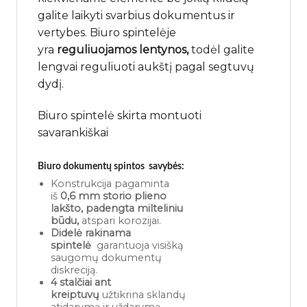
galite laikyti svarbius dokumentus ir
vertybes. Biuro spintelėje
yra
reguliuojamos lentynos,
todėl galite
lengvai reguliuoti aukštį pagal segtuvų
dydį.
Biuro spintelė skirta montuoti
savarankiškai
Biuro dokumentų spintos savybės:
Konstrukcija pagaminta
iš
0,6 mm storio plieno
lakšto, padengta milteliniu
būdu,
atspari korozijai.
Didelė rakinama
spintelė
garantuoja visišką
saugomų dokumentų
diskreciją.
4 stalčiai ant
kreiptuvų
užtikrina sklandų