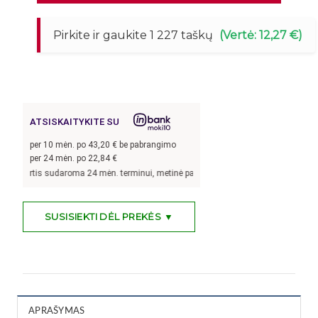
Pirkite ir gaukite 1 227 taškų
(Vertė: 12,27 €)
ATSISKAITYKITE SU
per
10
mėn. po
43,20
€ be pabrangimo
per 24 mėn. po
22,84
€
tis sudaroma 24 mėn. terminui, metinė palūkanų norma –
13,9
%, sutarties sudary
SUSISIEKTI DĖL PREKĖS ▼
APRAŠYMAS