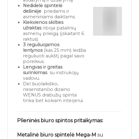
atidarymą ir uždarymą.
Nedidelė spintelė
dešinėje
priedams ir
asmeniniams daiktams.
Kiekvienos skilties
užraktas
riboja pašalinių
asmenų prieigą (įskaitant 6
raktus).
3 reguliuojamos
lentynos
(kas 25 mm) leidžia
reguliuoti aukštį pagal savo
poreikius.
Lengvas ir greitas
surinkimas
su instrukcijų
vadovu.
Dėl šiuolaikiško,
nesenstančio dizaino
WENUS drabužių spinta
tinka bet kokiam interjerui.
Plieninės biuro spintos pritaikymas:
Metalinė biuro spintelė
Mega-M
su ​​