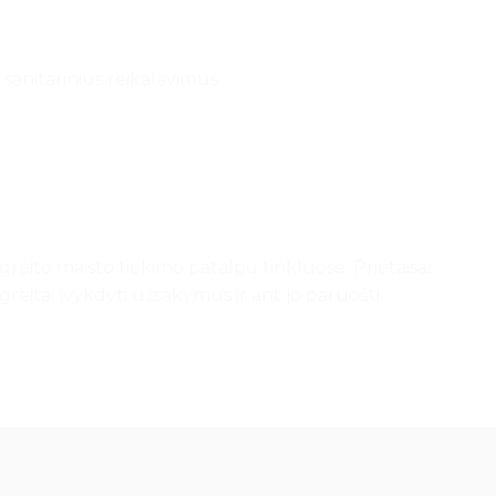
 sanitarinius reikalavimus.
reito maisto tiekimo patalpų tinkluose. Prietaisas
s greitai įvykdyti užsakymus ir ant jo paruošti