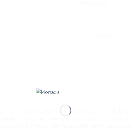
Pristatymas
2-10 d.d.
SUSISIEKTI DĖL 
anga, leidžianti paskrudinti ir kepti mėsą ant grotelių:
pa
naudojant skystųjų dujų energiją (G30, propanas-butanas)
sveriančios
iki 70 kg ir
630 mm aukščio terminis apdoroji