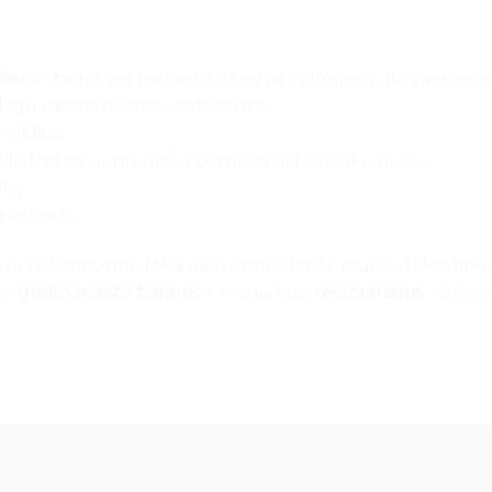
lieno
, todėl yra patvarus, lengvai valomas ir atitinka visus
olygų mėsos terminį apdorojimą.
egiklius.
is leidžia vienu metu paruošti didelį kiekį mėsos.
ką.
perteklių.
o patikimumo dėka pasitvirtins didžiausiuose tokio tipo g
ms:
greito maisto barams
ir įvairių tipų
restoranams .
Jis lei