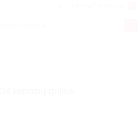
Prisijungti / Registruotis
LT
EN
Ieškoti:
SANDĖLIO ĮRANGA
GD4 kebabų grilius