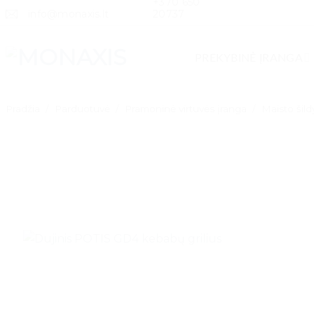
+370 650
Skip
info@monaxis.lt
20737
to
content
PREKYBINĖ ĮRANGA
Pradžia
/
Parduotuvė
/
Pramoninė virtuvės įranga
/
Maisto šil