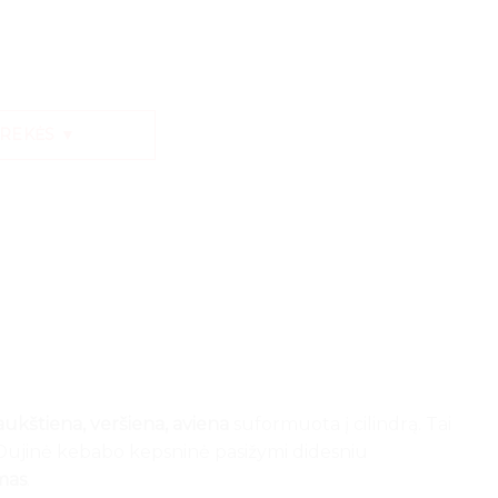
PREKĖS ▼
ukštiena, veršiena, aviena
suformuota į cilindrą. Tai
. Dujinė kebabo kepsninė pasižymi didesniu
mas
.