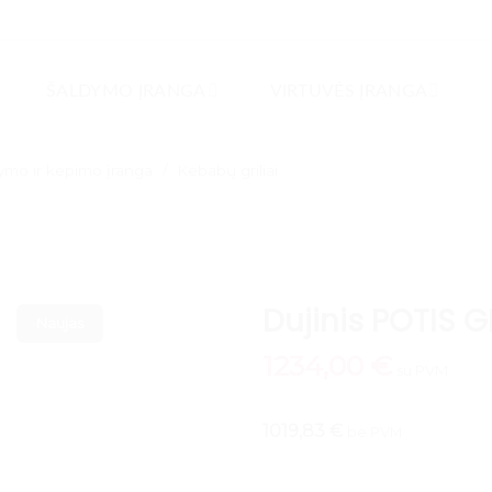
ŠALDYMO ĮRANGA
VIRTUVĖS ĮRANGA
dymo ir kepimo įranga
/
Kebabų griliai
Dujinis POTIS 
Naujas
1234,00
€
su PVM
1019,83 €
be PVM