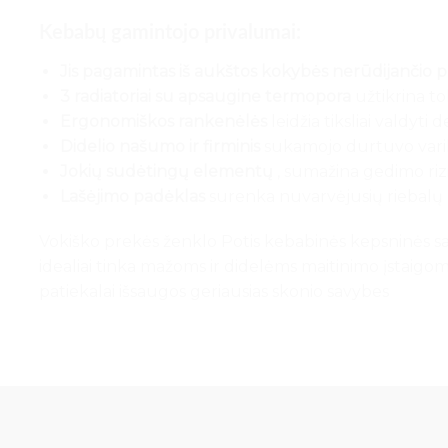
Kebabų gamintojo privalumai:
Jis pagamintas iš aukštos kokybės nerūdijančio p
3 radiatoriai su apsaugine termopora
užtikrina t
Ergonomiškos rankenėlės
leidžia tiksliai valdyti d
Didelio našumo ir firminis
sukamojo durtuvo varikl
Jokių sudėtingų elementų
, sumažina gedimo rizi
Lašėjimo padėklas
surenka nuvarvėjusių riebalų 
Vokiško prekės ženklo Potis kebabinės kepsninės sav
idealiai tinka mažoms ir didelėms maitinimo įstaigo
patiekalai išsaugos geriausias skonio savybes