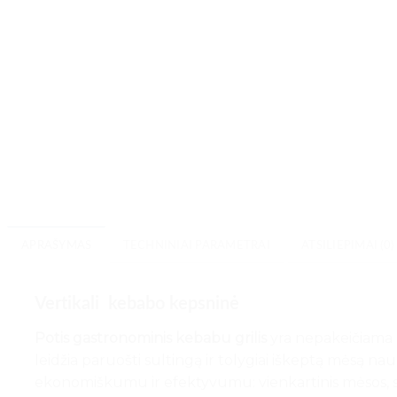
APRAŠYMAS
TECHNINIAI PARAMETRAI
ATSILIEPIMAI (0)
Vertikali kebabo kepsninė
Potis
gastronominis kebabu grilis
yra nepakeičiama įr
leidžia paruošti sultingą ir tolygiai iškeptą mėsą 
ekonomiškumu ir efektyvumu: vienkartinis mėsos, 