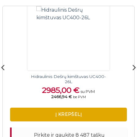
Hidraulinis Dešrų kimštuvas UC400-
26L
2985,00
€
su PVM
2466,94 €
be PVM
Į KREPŠELĮ
Pirkite ir gaukite 8 487 taškų