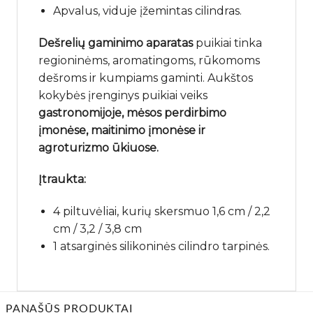
Apvalus, viduje įžemintas cilindras.
Dešrelių gaminimo aparatas
puikiai tinka
regioninėms, aromatingoms, rūkomoms
dešroms ir kumpiams gaminti. Aukštos
kokybės įrenginys puikiai veiks
gastronomijoje, mėsos perdirbimo
įmonėse, maitinimo įmonėse ir
agroturizmo ūkiuose.
Įtraukta:
4 piltuvėliai, kurių skersmuo 1,6 cm / 2,2
cm / 3,2 / 3,8 cm
1 atsarginės silikoninės cilindro tarpinės.
PANAŠŪS PRODUKTAI