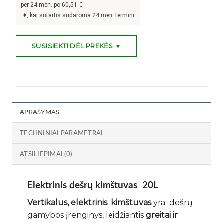
per 24 mėn. po
60,51
€
00
€, kai sutartis sudaroma 24 mėn. terminui, metinė palūkanų norma –
9,9
%, sut
SUSISIEKTI DĖL PREKĖS ▼
APRAŠYMAS
TECHNINIAI PARAMETRAI
ATSILIEPIMAI (0)
Elektrinis dešrų kimštuvas 20L
Vertikalus, elektrinis kimštuvas
yra dešrų
gamybos įrenginys, leidžiantis
greitai ir