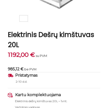
Elektrinis Dešrų kimštuvas
20L
1192,00
€
su PVM
985,12 €
be PVM
Pristatymas
2-10 d.d.
Kartu komplektuojama
Elektrinis dešrų kimštuvas 20L – 1vnt.
Vartotojo vadovas