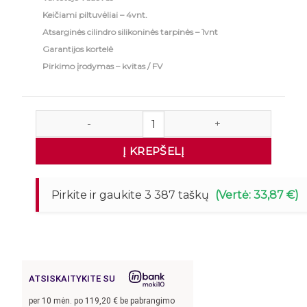
Keičiami piltuvėliai – 4vnt.
Atsarginės cilindro silikoninės tarpinės – 1vnt
Garantijos kortelė
Pirkimo įrodymas – kvitas / FV
produkto kiekis: Elektrinis Dešrų kimštuvas 20L
Į KREPŠELĮ
Pirkite ir gaukite 3 387 taškų
(Vertė: 33,87 €)
ATSISKAITYKITE SU
per
10
mėn. po
119,20
€ be pabrangimo