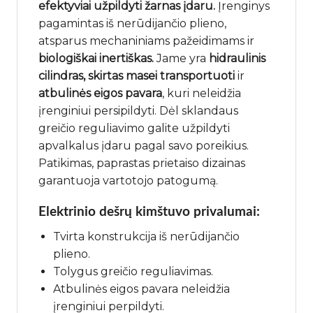
efektyviai užpildyti žarnas įdaru.
Įrenginys
pagamintas iš nerūdijančio plieno,
atsparus mechaniniams pažeidimams ir
biologiškai inertiškas.
Jame yra
hidraulinis
cilindras, skirtas masei transportuoti
ir
atbulinės eigos pavara
, kuri neleidžia
įrenginiui persipildyti. Dėl sklandaus
greičio reguliavimo galite užpildyti
apvalkalus įdaru pagal savo poreikius.
Patikimas, paprastas prietaiso dizainas
garantuoja vartotojo patogumą.
Elektrinio dešrų kimštuvo privalumai:
Tvirta konstrukcija iš nerūdijančio
plieno.
Tolygus greičio reguliavimas.
Atbulinės eigos pavara neleidžia
įrenginiui perpildyti.