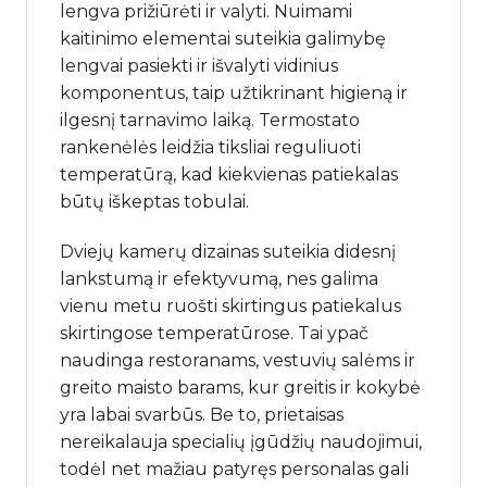
lengva prižiūrėti ir valyti. Nuimami
kaitinimo elementai suteikia galimybę
lengvai pasiekti ir išvalyti vidinius
komponentus, taip užtikrinant higieną ir
ilgesnį tarnavimo laiką. Termostato
rankenėlės leidžia tiksliai reguliuoti
temperatūrą, kad kiekvienas patiekalas
būtų iškeptas tobulai.
Dviejų kamerų dizainas suteikia didesnį
lankstumą ir efektyvumą, nes galima
vienu metu ruošti skirtingus patiekalus
skirtingose temperatūrose. Tai ypač
naudinga restoranams, vestuvių salėms ir
greito maisto barams, kur greitis ir kokybė
yra labai svarbūs. Be to, prietaisas
nereikalauja specialių įgūdžių naudojimui,
todėl net mažiau patyręs personalas gali