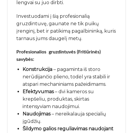
lengvai su juo dirbti.
Investuodami į šią profesionalią
gruzdintuvę, gaunate ne tik puikų
įrenginį, bet ir patikimą pagalbininką, kuris
tarnaus jums daugelį metų.
Profesionalios gruzdintuvės (Fritiūrinės)
savybės:
Konstrukcija
– pagaminta iš storo
nerūdijančio plieno, todėl yra stabili ir
atspari mechaniniams pažeidimams.
Efektyvumas
– dvi kameros su
krepšeliu, produktas, skirtas
intensyviam naudojimui.
Naudojimas
– nereikalauja specialių
įgūdžių.
Šildymo galios reguliavimas naudojant