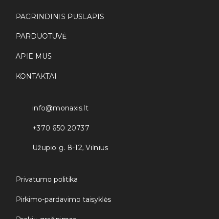
l
*
PAGRINDINIS PUSLAPIS
PARDUOTUVĖ
APIE MUS
KONTAKTAI
info@monaxis.lt
+370 650 20737
Užupio g. 8-12, Vilnius
Privatumo politika
Pirkimo-pardavimo taisyklės