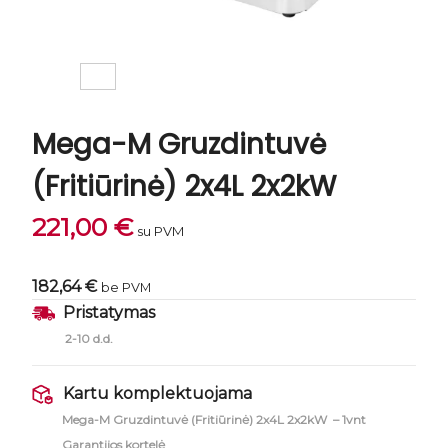
Mega-M Gruzdintuvė
(Fritiūrinė) 2x4L 2x2kW
221,00
€
su PVM
182,64 €
be PVM
Pristatymas
2-10 d.d.
Kartu komplektuojama
Mega-M Gruzdintuvė (Fritiūrinė) 2x4L 2x2kW – 1vnt
Garantijos kortelė