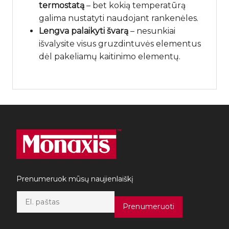
termostatą
– bet kokią temperatūrą
galima nustatyti naudojant rankenėles.
Lengva palaikyti švarą
– nesunkiai
išvalysite visus gruzdintuvės elementus
dėl pakeliamų kaitinimo elementų.
Prenumeruok mūsų naujienlaiškį
E
m
Prenumeruoti
a
i