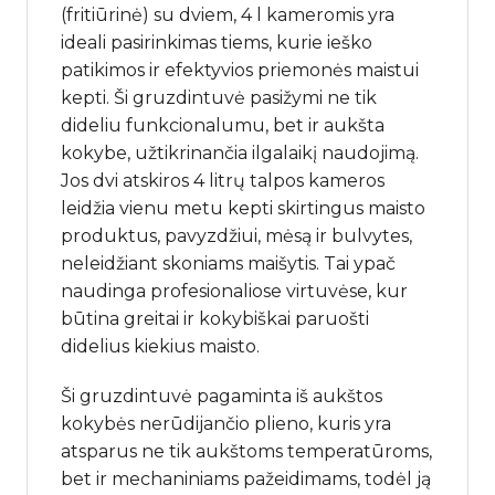
(fritiūrinė) su dviem, 4 l kameromis yra
ideali pasirinkimas tiems, kurie ieško
patikimos ir efektyvios priemonės maistui
kepti. Ši gruzdintuvė pasižymi ne tik
dideliu funkcionalumu, bet ir aukšta
kokybe, užtikrinančia ilgalaikį naudojimą.
Jos dvi atskiros 4 litrų talpos kameros
leidžia vienu metu kepti skirtingus maisto
produktus, pavyzdžiui, mėsą ir bulvytes,
neleidžiant skoniams maišytis. Tai ypač
naudinga profesionaliose virtuvėse, kur
būtina greitai ir kokybiškai paruošti
didelius kiekius maisto.
Ši gruzdintuvė pagaminta iš aukštos
kokybės nerūdijančio plieno, kuris yra
atsparus ne tik aukštoms temperatūroms,
bet ir mechaniniams pažeidimams, todėl ją