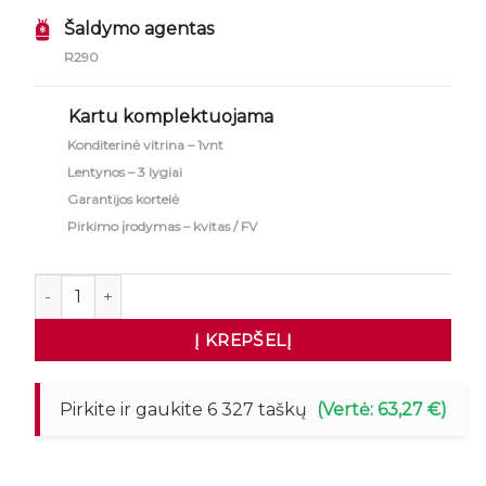
Šaldymo agentas
R290
Kartu komplektuojama
Konditerinė vitrina – 1vnt
Lentynos – 3 lygiai
Garantijos kortelė
Pirkimo įrodymas – kvitas / FV
produkto kiekis: Konditerinė vitrina CLARA S60 BLACK
Į KREPŠELĮ
Pirkite ir gaukite 6 327 taškų
(Vertė: 63,27 €)