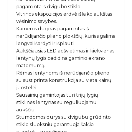
pagaminta iš dvigubo stiklo.
Vitrinos ekspozicijos erdvė išlaiko aukštas
vėsinimo savybes.
Kameros dugnas pagamintas iš
nerūdijančio plieno plokščių, kurias galima
lengvai išardyti ir išplauti.
Aukščiausias LED apšvietimas ir kiekvienas
lentynų lygis padidina gaminio ekrano
matomumą.
Rėmas lentynoms iš nerūdijančio plieno
su sustiprinta konstrukcija su vieta kainų
juostelei.
Sausainių gamintojas turi trijų lygių
stiklines lentynas su reguliuojamu
aukščiu.
Stumdomos durys su dvigubu grūdinto
stiklo sluoksniu garantuoja šalčio
nuostolių sumažinimą.