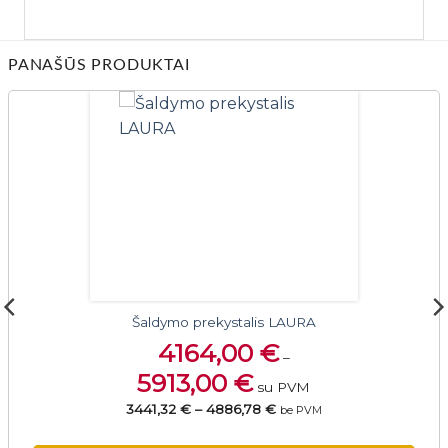
PANAŠŪS PRODUKTAI
Šaldymo prekystalis LAURA
4164,00
€
–
5913,00
€
su PVM
3441,32 €
–
4886,78 €
be PVM