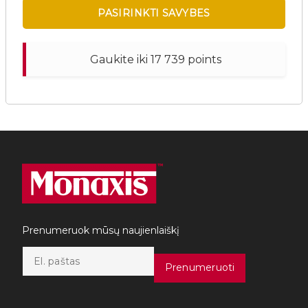
PASIRINKTI SAVYBES
Gaukite iki 17 739 points
This
product
has
multiple
variants.
The
options
may
Prenumeruok mūsų naujienlaiškį
be
E
chosen
m
Prenumeruoti
on
a
the
i
product
l