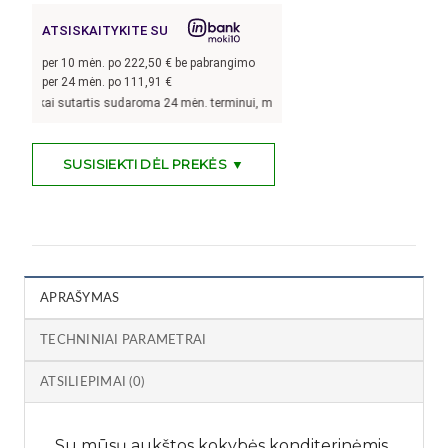
ATSISKAITYKITE SU
per
10
mėn. po
222,50
€ be pabrangimo
per 24 mėn. po
111,91
€
, kai sutartis sudaroma 24 mėn. terminui, metinė palūkanų norma –
8,9
%, sutart
SUSISIEKTI DĖL PREKĖS ▼
APRAŠYMAS
TECHNINIAI PARAMETRAI
ATSILIEPIMAI (0)
Su mūsų aukštos kokybės konditerinėmis