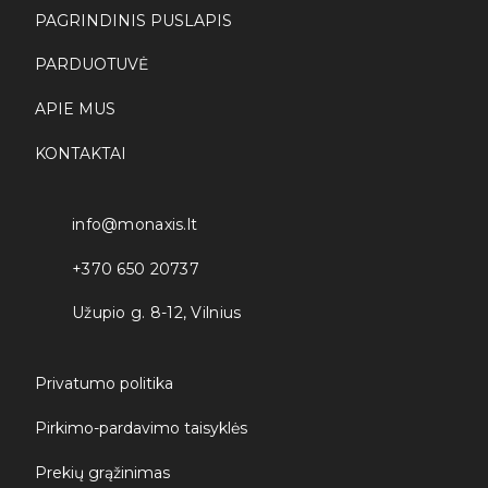
*
PAGRINDINIS PUSLAPIS
page
PARDUOTUVĖ
APIE MUS
KONTAKTAI
info@monaxis.lt
+370 650 20737
Užupio g. 8-12, Vilnius
Privatumo politika
Pirkimo-pardavimo taisyklės
Prekių grąžinimas