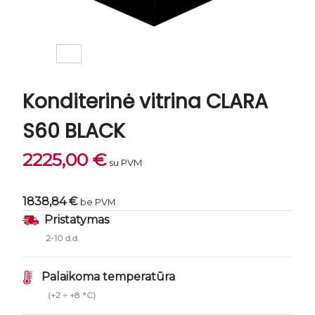
Konditerinė vitrina CLARA
S60 BLACK
2225,00
€
su PVM
1838,84 €
be PVM
Pristatymas
2-10 d.d.
Palaikoma temperatūra
(+2 ÷ +8 °C)