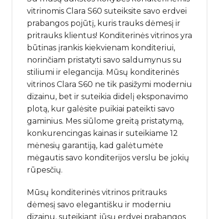
vitrinomis Clara S60 suteiksite savo erdvei
prabangos pojūtį, kuris trauks dėmesį ir
pritrauks klientus! Konditerinės vitrinos yra
būtinas įrankis kiekvienam konditeriui,
norinčiam pristatyti savo saldumynus su
stiliumi ir elegancija. Mūsų konditerinės
vitrinos Clara S60 ne tik pasižymi moderniu
dizainu, bet ir suteikia didelį eksponavimo
plotą, kur galėsite puikiai pateikti savo
gaminius. Mes siūlome greitą pristatymą,
konkurencingas kainas ir suteikiame 12
mėnesių garantiją, kad galėtumėte
mėgautis savo konditerijos verslu be jokių
rūpesčių.
Mūsų konditerinės vitrinos pritrauks
dėmesį savo elegantišku ir moderniu
dizainu, suteikiant jūsų erdvei prabangos