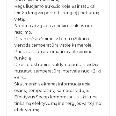
Reguliuojamo aukščio kojelės ir ratukai
leidžia lengvai perkelti įrenginį į bet kurią
vietą.
Šildomas dvigubas priekinis stiklas nuo
rasojimo.
Dinaminė aušinimo sistema užtikrina
vienodą temperatūrą visoje kameroje.
Prietaisas turi automatinio atitirpinimo
funkciją.
Dixell elektroninis valdymo pultas leidžia
nustatyti temperatūrą intervale nuo +2 iki
+8 °C.
Skaitmeninis ekranas informuoja apie
esamą temperatūrą kameros viduje.
Efektyvus Secop kompresorius užtikrina
tinkamą efektyvumą ir energijos vartojimo
efektyvumą.