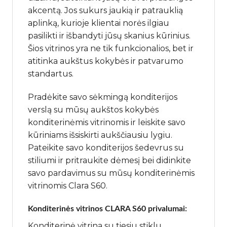
akcentą. Jos sukurs jaukią ir patrauklią
aplinką, kurioje klientai norės ilgiau
pasilikti ir išbandyti jūsų skanius kūrinius.
Šios vitrinos yra ne tik funkcionalios, bet ir
atitinka aukštus kokybės ir patvarumo
standartus.
Pradėkite savo sėkmingą konditerijos
verslą su mūsų aukštos kokybės
konditerinėmis vitrinomis ir leiskite savo
kūriniams išsiskirti aukščiausiu lygiu.
Pateikite savo konditerijos šedevrus su
stiliumi ir pritraukite dėmesį bei didinkite
savo pardavimus su mūsų konditerinėmis
vitrinomis Clara S60.
Konditerinės vitrinos CLARA S60 privalumai:
Konditerinė vitrina su tiesiu stiklu,