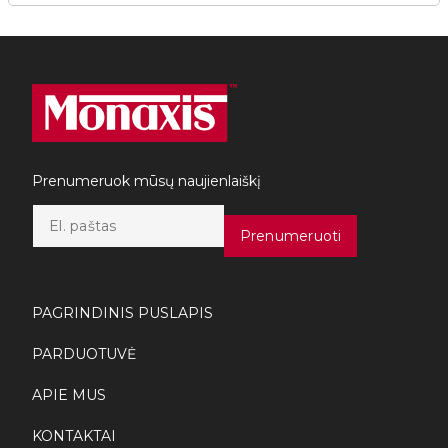
Prenumeruok mūsų naujienlaiškį
E
m
Prenumeruoti
a
i
l
*
PAGRINDINIS PUSLAPIS
PARDUOTUVĖ
APIE MUS
KONTAKTAI