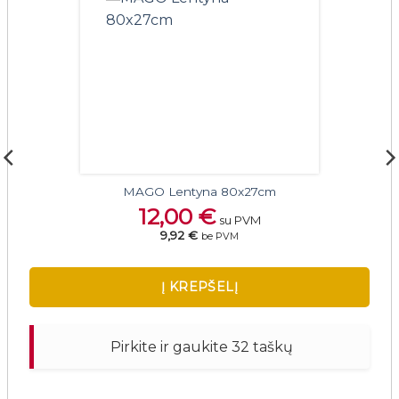
MAGO Lentyna 80x27cm
12,00
€
su PVM
9,92 €
be PVM
Į KREPŠELĮ
Pirkite ir gaukite 32 taškų