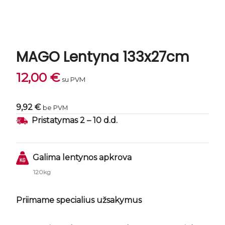
MAGO Lentyna 133x27cm
12,00
€
su PVM
9,92 €
be PVM
Pristatymas 2 – 10 d.d.
Galima lentynos
apkrova
120kg
Priimame specialius užsakymus