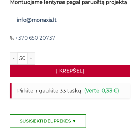
Montuojame lentynas pagal paruoštą projektą
info@monaxis.lt
+370 650 20737
produkto kiekis: MAGO Lentyna 133x27cm
Į KREPŠELĮ
Pirkite ir gaukite 33 taškų
(Vertė: 0,33 €)
SUSISIEKTI DĖL PREKĖS ▼