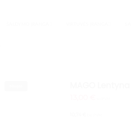
ŠALDYMO ĮRANGA
VIRTUVĖS ĮRANGA
SA
s
MAGO Lentyna
Naujas
13,00
€
su PVM
10,74 €
be PVM