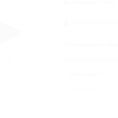
Pristatymas 2 – 10 d.d.
Galima lentynos
apkr
120kg
Priimame specialius užsa
Montuojame lentynas paga
info@monaxis.lt
+370 650 20737
produkto kiekis: MAGO L