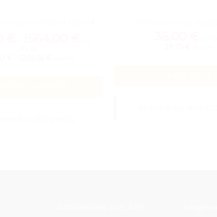
s lentynos Mega-M 225cm🠙
MAGO Lentynos stova
36,00
€
0
€
1564,00
€
su P
–
su
29,75 €
be PVM
PVM
02 €
–
1292,56 €
be PVM
Į KREPŠELĮ
SIRINKTI SAVYBES
Pirkite ir gaukite 10
ite iki 4 692 points
This
product
has
multiple
variants.
The
PAGRINDINIS PUSLAPIS
info@mon