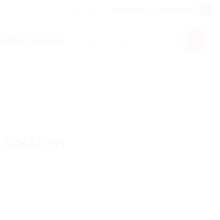
Prisijungti / Registruotis
LT
EN
Ieškoti:
NDĖLIO ĮRANGA
 80x47cm