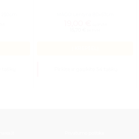
s 250cm
MAGO Lentyna 80x57cm
19,00
€
VM
su PVM
15,70 €
be PVM
Į KREPŠELĮ
0 taškų
Pirkite ir gaukite 54 taškų
axis.lt
Privatumo politika