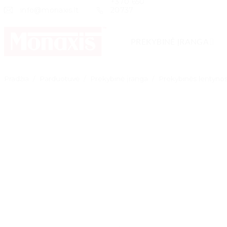
+370 650
Skip
info@monaxis.lt
20737
to
content
PREKYBINĖ ĮRANGA
Pradžia
/
Parduotuvė
/
Prekybinė įranga
/
Prekybinės lentyno