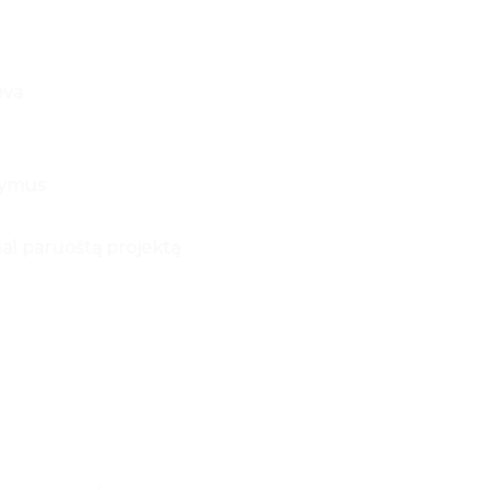
ova
kymus
l paruoštą projektą
entyna 80x47cm