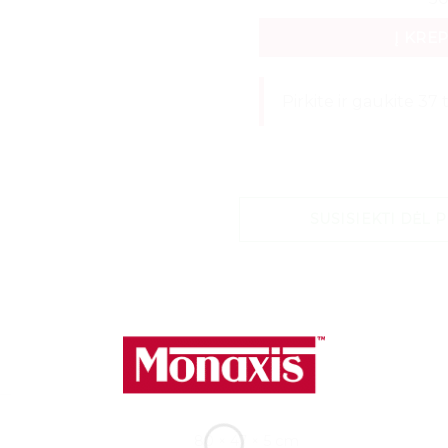
Į KRE
Pirkite ir gaukite 37
SUSISIEKTI DĖL 
80 × 47 × 5 cm