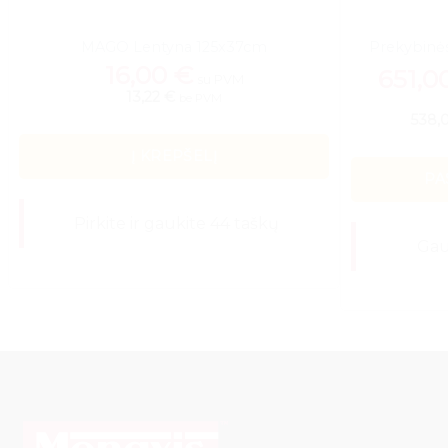
MAGO Lentyna 125x37cm
Prekybinė
16,00
€
651,0
su PVM
13,22 €
be PVM
538,
Į KREPŠELĮ
PA
Pirkite ir gaukite 44 taškų
Gauk