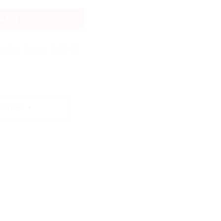
PŠELĮ
 taškų
(Vertė: 0,37 €)
PREKĖS ▼