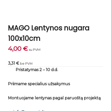
MAGO Lentynos nugara
100x10cm
4,00
€
su PVM
3,31 €
be PVM
Pristatymas 2 – 10 d.d.
Priimame specialius užsakymus
Montuojame lentynas pagal paruoštą projektą