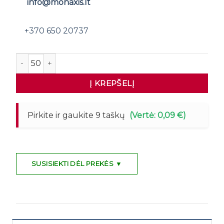
info@monaxis.lt
+370 650 20737
produkto kiekis: MAGO Lentynos nugara 100x10cm
Į KREPŠELĮ
Pirkite ir gaukite 9 taškų
(Vertė: 0,09 €)
SUSISIEKTI DĖL PREKĖS ▼