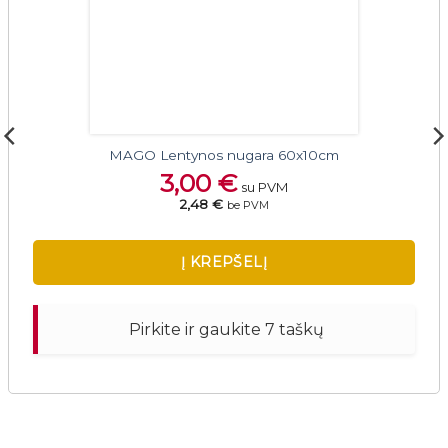
MAGO Lentynos nugara 60x10cm
3,00
€
su PVM
2,48 €
be PVM
Į KREPŠELĮ
Pirkite ir gaukite 7 taškų