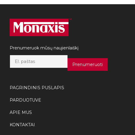
Prenumeruok mūsų naujienlaiškį
E
m
Prenumeruoti
a
i
l
*
PAGRINDINIS PUSLAPIS
PARDUOTUVĖ
APIE MUS
KONTAKTAI