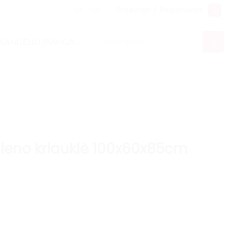
Prisijungti / Registruotis
LT
EN
Ieškoti:
SANDĖLIO ĮRANGA
lieno kriauklė 100x60x85cm