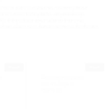
 Erdvus dubuo idealiai tinka rankomis plauti ir
lviršis suteikia būtiną darbo vietą kiekvienoje
auklė tinka restoranams, maitinimo įmonėms,
esionaliai virtuvei, kurioje vertinamas komfortas ir
Naujas
Naujas