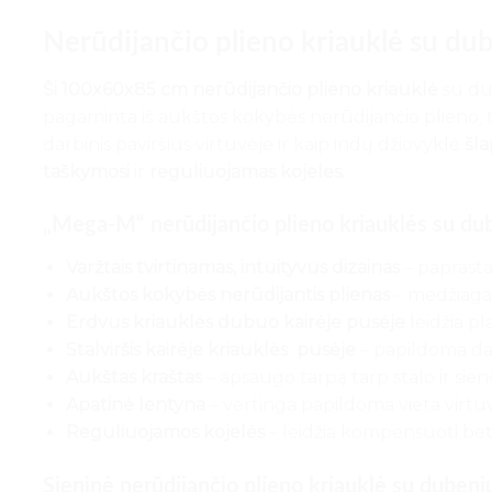
Nerūdijančio plieno kriauklė su d
Ši 100x60x85 cm nerūdijančio plieno kriauklė
su dub
pagaminta iš aukštos kokybės nerūdijančio plieno, to
darbinis paviršius virtuvėje ir kaip indų džiovyklė
šla
taškymosi
ir
reguliuojamas kojeles.
„Mega-M“ nerūdijančio plieno kriauklės su dube
Varžtais tvirtinamas, intuityvus dizainas
– paprasta
Aukštos kokybės nerūdijantis plienas
– medžiaga, 
Erdvus kriauklės dubuo
kairėje pusėje
leidžia pl
Stalviršis kairėje kriauklės pusėje
– papildoma dar
Aukštas kraštas
– apsaugo tarpą tarp stalo ir si
Apatinė lentyna
– vertinga papildoma vieta virtuv
Reguliuojamos kojelės
– leidžia kompensuoti be
Sieninė nerūdijančio plieno kriauklė su duben