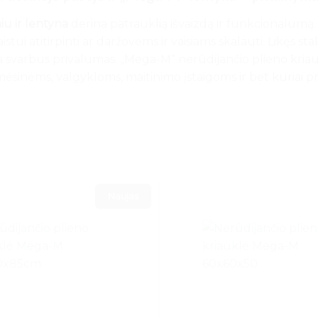
iu ir lentyna
derina patrauklią išvaizdą ir funkcionalumą.
stui atitirpinti ar daržovėms ir vaisiams skalauti. Likęs sta
yra svarbus privalumas. „Mega-M“ nerūdijančio plieno kri
nėms, valgykloms, maitinimo įstaigoms ir bet kuriai prof
Naujas