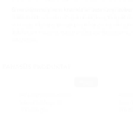
Ši nerūdijančio plieno kriauklė su dešiniuoju duben
skalauti indus, kurie netelpa į indaplovę, taip pat mai
virtuvėje, o lengva prieiga prie tekančio vandens 
didelėms ir mažoms maisto prekių parduotuvėms, mėsi
saugumas.
PANAŠŪS PRODUKTAI
Naujas