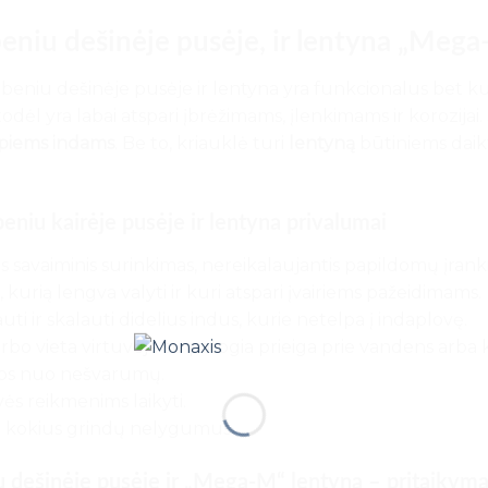
ubeniu dešinėje pusėje, ir lentyna „M
eniu dešinėje pusėje ir lentyna yra funkcionalus bet kuri
dėl yra labai atspari įbrėžimams, įlenkimams ir korozijai.
piems indams
. Be to, kriauklė turi
lentyną
būtiniems daikt
niu kairėje pusėje ir lentyna privalumai
s savaiminis surinkimas, nereikalaujantis papildomų įrank
kurią lengva valyti ir kuri atspari įvairiems pažeidimams.
auti ir skalauti didelius indus, kurie netelpa į indaplovę.
bo vieta virtuvėje su patogia prieiga prie vandens arba 
enos nuo nešvarumų.
ės reikmenims laikyti.
t kokius grindų nelygumus.
iu dešinėje pusėje ir „Mega-M“ lentyna – pritaikym