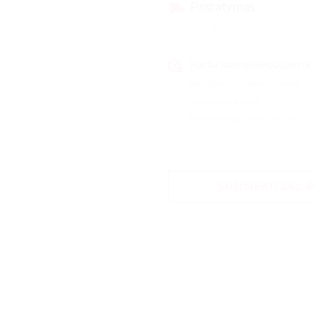
Pristatymas
2-10 d.d.
Kartu komplektuojama
Nerūdijančio plieno kriauklė
Garantijos kortelė
Pirkimo įrodymas – kvitas / FV
SUSISIEKTI DĖL 