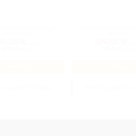
čio plieno kriauklė Mega-M
Nerūdijančio plieno kriau
70x70x85cm
60x60x50
59,00
€
474,00
€
su PVM
su 
461,98 €
391,74 €
be PVM
be PVM
Į KREPŠELĮ
Į KREPŠELĮ
e ir gaukite 1 587 taškų
Pirkite ir gaukite 1 3