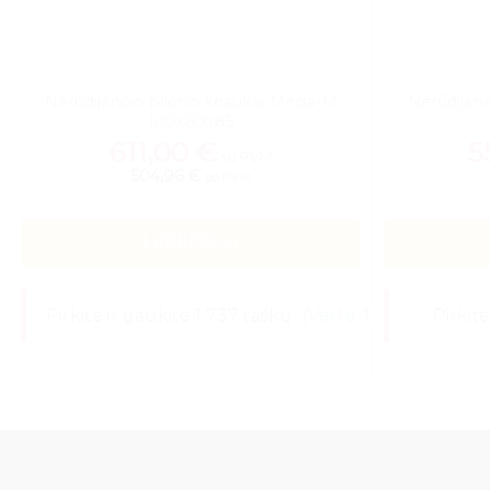
Nerūdijančio plieno kriauklė Mega-M
Nerūdijan
100x60x85
611,00
€
5
su PVM
504,96 €
be PVM
Į KREPŠELĮ
Pirkite ir gaukite 1 737 taškų
(Vertė: 17,37 €)
Pirkit