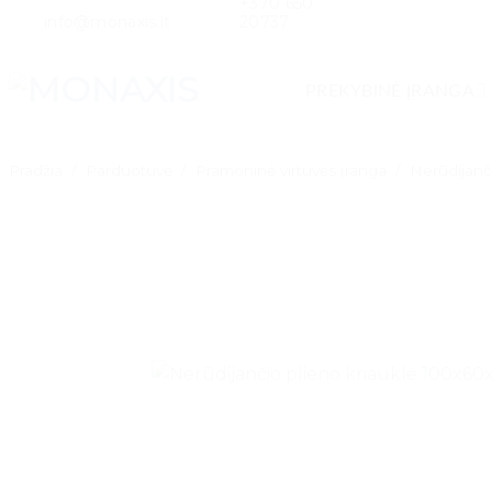
+370 650
Skip
info@monaxis.lt
20737
to
content
PREKYBINĖ ĮRANGA
Pradžia
/
Parduotuvė
/
Pramoninė virtuvės įranga
/
Nerūdijanč