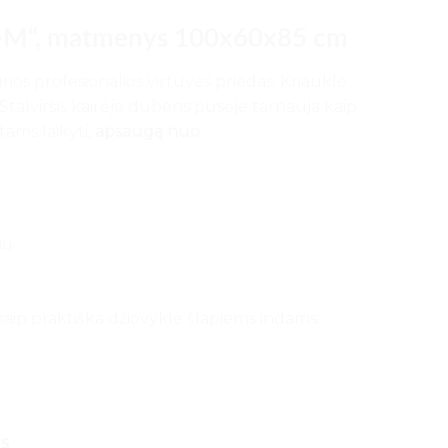
ega-M“, matmenys 100x60x85 cm
os profesionalios virtuvės priedas. Kriauklė
 Stalviršis kairėje dubens pusėje tarnauja kaip
ams laikyti,
apsaugą nuo
ių.
kaip praktiška džiovyklė šlapiems indams.
as