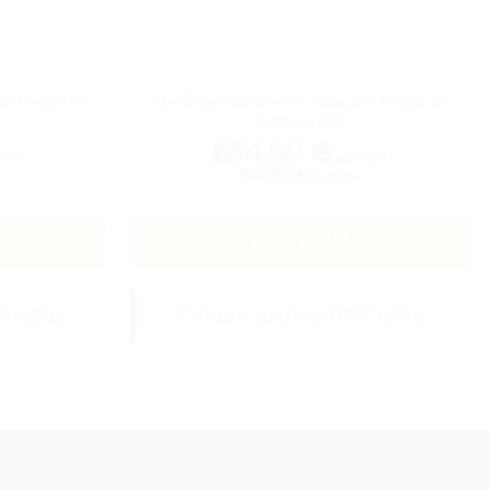
klė Mega-M
Nerūdijančio plieno kriauklė Mega-M
100x70x85
654,00
€
PVM
su PVM
540,50 €
be PVM
Į KREPŠELĮ
47 taškų
Pirkite ir gaukite 1 857 taškų