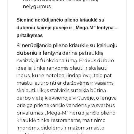
nelygumus.
Sieninė nerūdijančio plieno kriauklė su
dubeniu kairėje pusėje ir „Mega-M“ lentyna –
pritaikymas
Ši nerūdijančio plieno kriauklė su kairiuoju
dubeniu ir lentyna
derina patrauklią
išvaizdą ir funkcionalumą. Erdvus dubuo
idealiai tinka rankomis plauti ir skalauti
indus, kurie netelpa į indaplovę, taip pat
maistui atitirpinti ar daržovėms ir vaisiams
skalauti. Likęs stalviršis suteikia būtiną
darbo vietą kiekvienoje virtuvėje, o lengva
prieiga prie tekančio vandens yra svarbus
privalumas. „Mega-M“ nerūdijančio plieno
kriauklė tinka restoranams, maitinimo
įmonėms, didelėms ir mažoms maisto