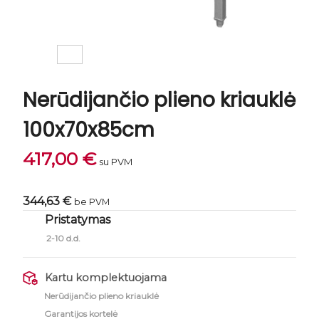
Nerūdijančio plieno kriauklė
100x70x85cm
417,00
€
su PVM
344,63 €
be PVM
Pristatymas
2-10 d.d.
Kartu komplektuojama
Nerūdijančio plieno kriauklė
Garantijos kortelė