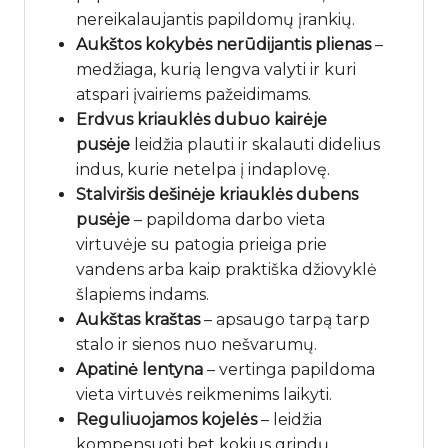
nereikalaujantis papildomų įrankių.
Aukštos kokybės nerūdijantis plienas
–
medžiaga, kurią lengva valyti ir kuri
atspari įvairiems pažeidimams.
Erdvus kriauklės dubuo
kairėje
pusėje
leidžia plauti ir skalauti didelius
indus, kurie netelpa į indaplovę.
Stalviršis dešinėje kriauklės dubens
pusėje
– papildoma darbo vieta
virtuvėje su patogia prieiga prie
vandens arba kaip praktiška džiovyklė
šlapiems indams.
Aukštas kraštas
– apsaugo tarpą tarp
stalo ir sienos nuo nešvarumų.
Apatinė lentyna
– vertinga papildoma
vieta virtuvės reikmenims laikyti.
Reguliuojamos kojelės
– leidžia
kompensuoti bet kokius grindų