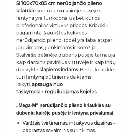
Ši 100x70x85 cm nerūdijančio plieno
kriauklė
su dubeniu kairėje pusėje ir
lentyna yra funkcionalus bet kurios
profesionalios virtuvės priedas. Kriauklė
pagaminta iš aukštos kokybės
nerūdijančio plieno, todėl yra labai atspari
įbrėžimams, įlenkimams ir korozijai.
Stalviršis dešinėje dubens pusėje tarnauja
kaip darbinis paviršius virtuvėje ir kaip indų
džiovyklė
šlapiems indams
. Be to, kriauklė
turi
lentyną
būtiniems daiktams
laikyti,
apsaugą nuo
taškymosi
ir
reguliuojamas kojeles.
„Mega-M“ nerūdijančio plieno kriauklės su
dubeniu kairėje pusėje ir lentyna privalumai
Varžtais tvirtinamas, intuityvus dizainas
–
paprastas savaiminis surinkimas,