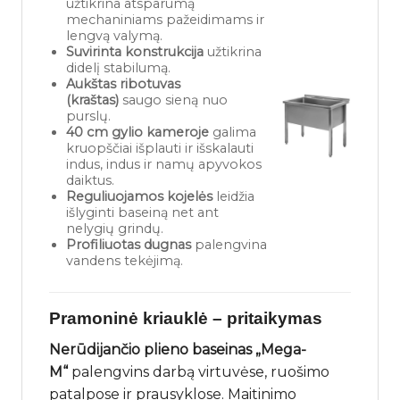
užtikrina atsparumą
mechaniniams pažeidimams ir
lengvą valymą.
Suvirinta konstrukcija
užtikrina
didelį stabilumą.
Aukštas ribotuvas
(kraštas)
saugo sieną nuo
purslų.
40 cm gylio
kameroje
galima
kruopščiai išplauti ir išskalauti
indus, indus ir namų apyvokos
daiktus.
Reguliuojamos kojelės
leidžia
išlyginti baseiną net ant
nelygių grindų.
Profiliuotas dugnas
palengvina
vandens tekėjimą.
Pramoninė kriauklė – pritaikymas
Nerūdijančio plieno baseinas „Mega-
M“
palengvins darbą virtuvėse, ruošimo
patalpose ir prausyklose. Maitinimo