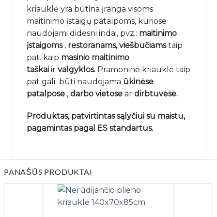
kriauklė yra būtina įranga visoms
maitinimo įstaigų patalpoms, kuriose
naudojami didesni indai, pvz.:
maitinimo
įstaigoms
,
restoranams,
viešbučiams
taip
pat. kaip
masinio maitinimo
taškai
ir
valgyklos.
Pramoninė kriauklė taip
pat gali būti naudojama
ūkinėse
patalpose
,
darbo vietose
ar
dirbtuvėse.
Produktas, patvirtintas sąlyčiui su maistu,
pagamintas pagal ES standartus.
PANAŠŪS PRODUKTAI