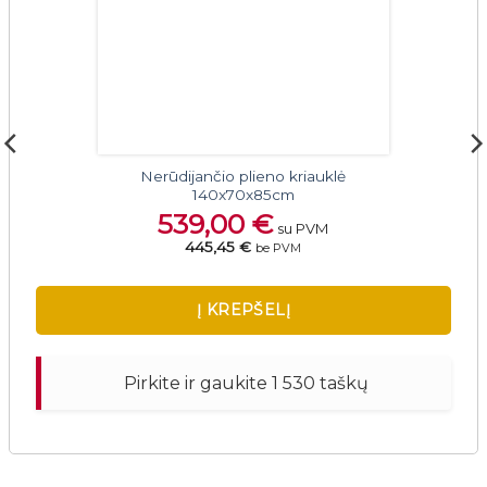
Nerūdijančio plieno kriauklė
140x70x85cm
539,00
€
su PVM
445,45 €
be PVM
Į KREPŠELĮ
Pirkite ir gaukite 1 530 taškų