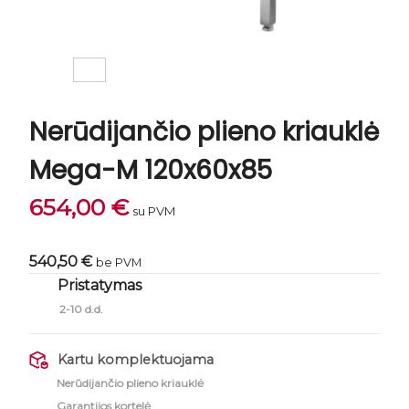
Nerūdijančio plieno kriauklė
Mega-M 120x60x85
654,00
€
su PVM
540,50 €
be PVM
Pristatymas
2-10 d.d.
Kartu komplektuojama
Nerūdijančio plieno kriauklė
Garantijos kortelė