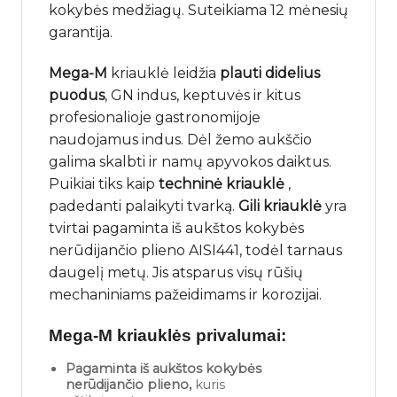
kokybės medžiagų. Suteikiama 12 mėnesių
garantija.
Mega-M
kriauklė leidžia
plauti didelius
puodus
, GN indus, keptuvės ir kitus
profesionalioje gastronomijoje
naudojamus indus. Dėl žemo aukščio
galima skalbti ir namų apyvokos daiktus.
Puikiai tiks kaip
techninė kriauklė
,
padedanti palaikyti tvarką.
Gili kriauklė
yra
tvirtai pagaminta iš aukštos kokybės
nerūdijančio plieno AISI441, todėl tarnaus
daugelį metų. Jis atsparus visų rūšių
mechaniniams pažeidimams ir korozijai.
Mega-M kriauklės privalumai:
Pagaminta iš aukštos kokybės
nerūdijančio plieno,
kuris