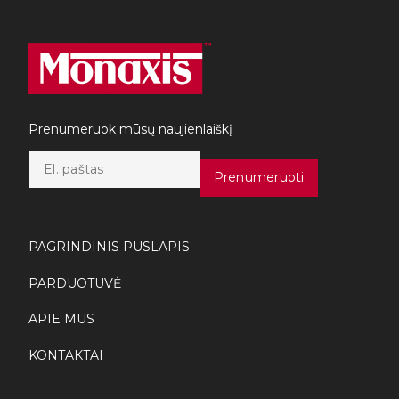
Prenumeruok mūsų naujienlaiškį
E
m
Prenumeruoti
a
i
l
*
PAGRINDINIS PUSLAPIS
PARDUOTUVĖ
APIE MUS
KONTAKTAI