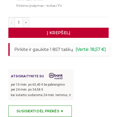
Pirkimo įrodymas – kvitas / FV
produkto kiekis: Nerūdijančio plieno kriauklė Mega-M 12
Į KREPŠELĮ
Pirkite ir gaukite 1 857 taškų
(Vertė: 18,57 €)
ATSISKAITYKITE SU
per
10
mėn. po
65,40
€ be pabrangimo
per 24 mėn. po
34,58
€
€, kai sutartis sudaroma 24 mėn. terminui, metinė palūkanų norma –
13,9
%, suta
SUSISIEKTI DĖL PREKĖS ▼