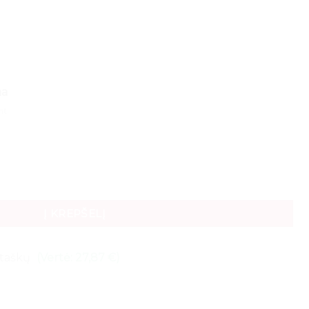
ma
nt
io plieno praėjimo spinta M2 80x60x180cm
Į KREPŠELĮ
7 taškų
(Vertė: 27,87 €)