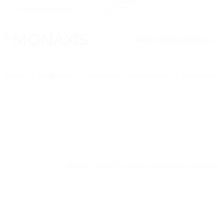
+370 650
Skip
info@monaxis.lt
20737
to
content
PREKYBINĖ ĮRANGA
Pradžia
/
Parduotuvė
/
Pramoninė virtuvės įranga
/
Nerūdijanč