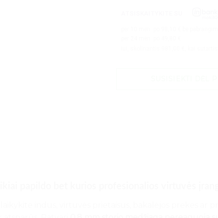
ATSISKAITYKITE SU
per
10
mėn. po
98,10
€ be pabrangi
per 24 mėn. po
49,80
€
Pavyzdžiui, skolinantis
981,00
€, kai sutartis sudaroma
SUSISIEKTI DĖL 
iai papildo bet kurios profesionalios virtuvės
įran
 laikykite indus, virtuvės prietaisus, bakalėjos prekes ar p
ir atsparūs. Patvari
0,8 mm storio medžiaga
nereaguoja su