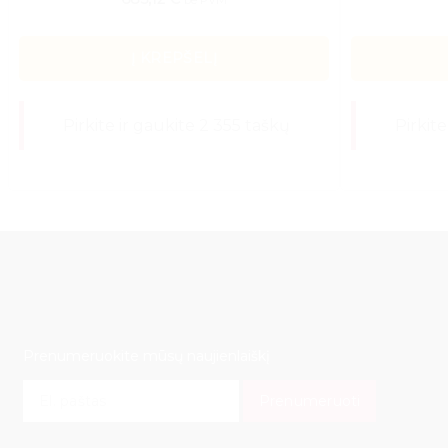
be PVM
Į KREPŠELĮ
Pirkite ir gaukite 2 355 taškų
Pirkite
Prenumeruokite mūsų naujienlaiškį
E
Prenumeruoti
m
a