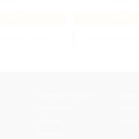
be PVM
be PVM
Į KREPŠELĮ
Į KREPŠELĮ
 ir gaukite 3 567 taškų
Pirkite ir gaukite 2 6
PAGRINDINIS PUSLAPIS
info@mon
PARDUOTUVĖ
+370 650
APIE MUS
Užupio g. 
KONTAKTAI