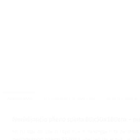
APRAŠYMAS
TECHNINIAI PARAMETRAI
ATSILIEPIMAI (0)
Nerūdijančio plieno spinta 80x50x180cm – puik
Nerūdijančio plieno spintoje tvarkingai ir higieniškai
nerūdijančio plieno SS201
, todėl yra labai patvarūs 