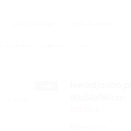
ŠALDYMO ĮRANGA
VIRTUVĖS ĮRANGA
io plieno baldai
/
Nerūdijančio plieno spintos
Nerūdijančio p
Naujas
80x60x180cm
981,00
€
su PVM
810,74 €
be PVM