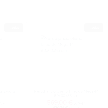
Naujas
Naujas
ta 2-durų
Nerūdijančio plieno kriauklė Mega-M
80x60x85 cm
569,00
€
PVM
su PVM
470,25 €