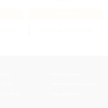
be PVM
Į KREPŠELĮ
55 taškų
Pirkite ir gaukite 1 617 taškų
axis.lt
Privatumo politika
 20737
Pirkimo-pardavimo taisyklės
8-12, Vilnius
Prekių grąžinimas