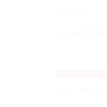
Pristatymas
2-10 d.d.
Kartu komplektuoja
Nerūdijančio plieno spinta – 1v
Pirkimo įrodymas – kvitas / FV
produkto kiekis: Nerūdijanč
Pirkite ir gaukite 2 78