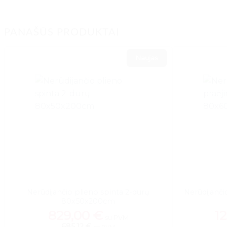
PANAŠŪS PRODUKTAI
Naujas
Nerūdijančio plieno spinta 2-durų
Nerūdijanči
80x50x200cm
829,00
€
1
su PVM
685,12 €