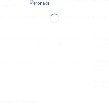
 dezinfekuoti
a sklandų atidarymą ir uždarymą bei taupo vietą virtuvėje.
os tekstūros medžiaga. Maisto likučiai ir kiti
Keturios
 plauti naudojant standartines skalbimo
stumdomo
istui.
užtikrin
Atsparu
kius nelygumus, todėl spinta yra stabili vieta
yra medž
pažeidi
Estetini
profesio
tas pagal ES standartus