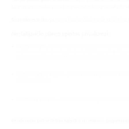
Lygius, minimaliai porėtus paviršius lengva valyti ir
Stumdomos durys
su važiuojančiais ratais užtikrin
Nerūdijančio plieno spintos privalumai:
Lengva valyti –
nerūdijantis plienas yra minimaliai porėt
nešvarumai prie jo neprilimpa. Labai lengva ir patogu
priemones. Be to, medžiaga yra biologiškai neutrali ma
Reguliuojamos kojelės –
jos leidžia kompensuoti bet ko
daiktams laikyti.
Greitas surinkimas –
tereikia surinkti kojeles ir dureles.
Produktas patvirtintas sąlyčiui su maistu, pagamin