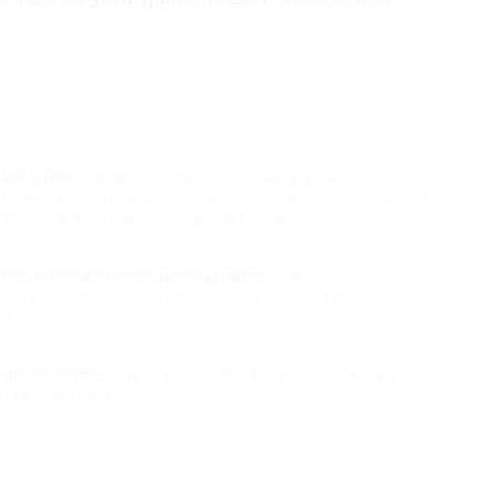
 lentynos, –
didelė sandėliavimo vieta, atskirta
mis durimis, kurios apsaugo nuo išorinių veiksnių ir
a estetinę išvaizdą bei saugų laikymą.
mas mechaniniams pažeidimams –
nerūdijantis plienas
iaga, pasižyminti dideliu atsparumu visų tipų
mams.
s apdirbimas –
gali priderinti baldus prie bet kurios
nalios virtuvės.