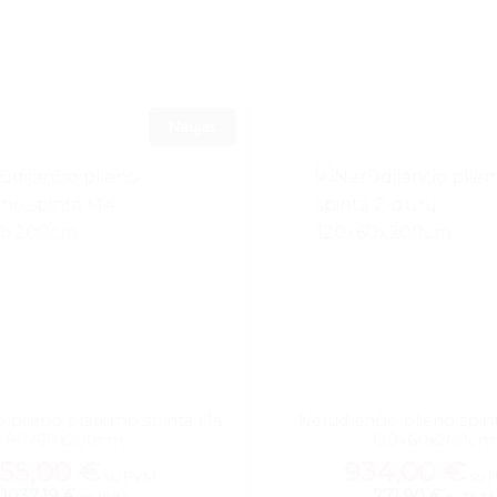
Naujas
o plieno praėjimo spinta M4
Nerūdijančio plieno spin
80x60x200cm
120x60x200cm
255,00
€
934,00
€
su PVM
su 
1037,19 €
771,90 €