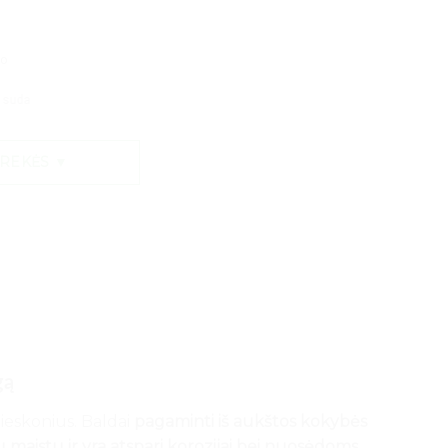
mo
 24 mėn. terminui, metinė palūkanų norma –
9,9
%, sutarties sudarymo mokestis -
PREKĖS ▼
gą
rieskonius. Baldai
pagaminti iš aukštos kokybės
 maistu ir yra atspari korozijai bei nuosėdoms
.