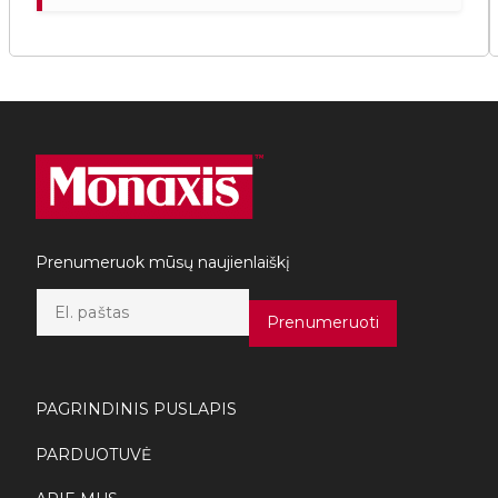
Prenumeruok mūsų naujienlaiškį
E
m
Prenumeruoti
a
i
l
*
PAGRINDINIS PUSLAPIS
PARDUOTUVĖ