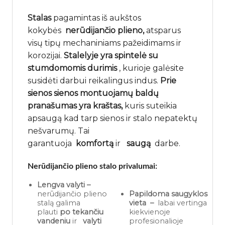
Stalas
pagamintas iš aukštos
kokybės
nerūdijančio plieno,
atsparus
visų tipų mechaniniams pažeidimams ir
korozijai.
Stalelyje yra spintelė su
stumdomomis durimis
, kurioje galėsite
susidėti darbui reikalingus indus.
Prie
sienos
sienos montuojamų baldų
pranašumas yra kraštas,
kuris suteikia
apsaugą kad tarp sienos ir stalo nepatektų
nešvarumų. Tai
garantuoja
komfortą
ir
saugą
darbe.
Nerūdijančio plieno stalo privalumai:
Lengva valyti –
nerūdijančio plieno
Papildoma saugyklos
stalą galima
vieta
–
labai vertinga
plauti
po tekančiu
kiekvienoje
vandeniu
ir
valyti
profesionalioje