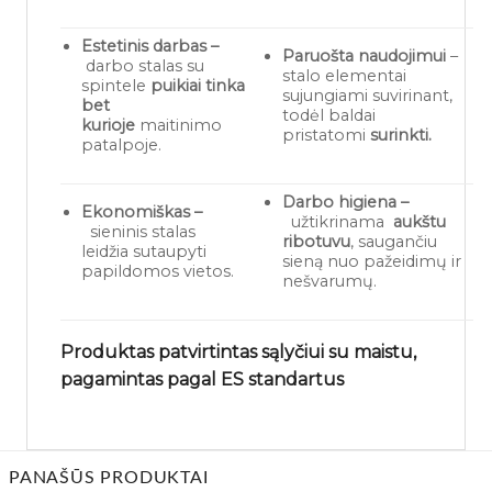
Estetinis darbas –
Paruošta naudojimui
–
darbo stalas su
stalo elementai
spintele
puikiai tinka
sujungiami suvirinant,
bet
todėl baldai
kurioje
maitinimo
pristatomi
surinkti.
patalpoje.
Darbo higiena –
Ekonomiškas –
užtikrinama
aukštu
sieninis stalas
ribotuvu
, saugančiu
leidžia sutaupyti
sieną nuo pažeidimų ir
papildomos vietos.
nešvarumų.
Produktas patvirtintas sąlyčiui su maistu,
pagamintas pagal ES standartus
PANAŠŪS PRODUKTAI