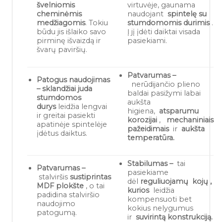
švelniomis
virtuvėje, gaunama
cheminėmis
naudojant
spintelę su
medžiagomis
. Tokiu
stumdomomis durimis
.
būdu jis išlaiko savo
Į jį įdėti daiktai visada
pirminę išvaizdą ir
pasiekiami.
švarų paviršių.
Patvarumas –
Patogus naudojimas
nerūdijančio plieno
– sklandžiai juda
baldai pasižymi labai
stumdomos
aukšta
durys
leidžia lengvai
higiena,
atsparumu
ir greitai pasiekti
korozijai
,
mechaniniais
apatinėje spintelėje
pažeidimais
ir
aukšta
įdėtus daiktus.
temperatūra.
Stabilumas –
tai
Patvarumas –
pasiekiame
stalviršis
sustiprintas
dėl
reguliuojamų
kojų
,
MDF plokšte
, o tai
kurios
leidžia
padidina stalviršio
kompensuoti bet
naudojimo
kokius nelygumus
patogumą.
ir
suvirintą konstrukciją.