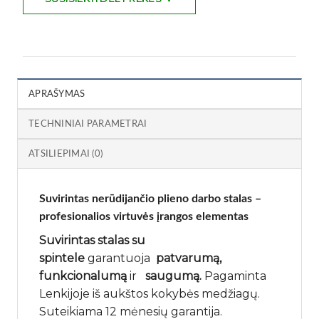
APRAŠYMAS
TECHNINIAI PARAMETRAI
ATSILIEPIMAI (0)
Suvirintas
nerūdijančio plieno
darbo stalas –
profesionalios virtuvės įrangos elementas
Suvirintas stalas su
spintele
garantuoja
patvarumą,
funkcionalumą
ir
saugumą.
Pagaminta
Lenkijoje iš aukštos kokybės medžiagų.
Suteikiama 12 mėnesių garantija.