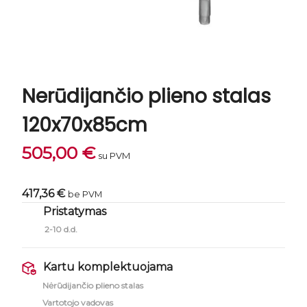
Nerūdijančio plieno stalas
120x70x85cm
505,00
€
su PVM
417,36 €
be PVM
Pristatymas
2-10 d.d.
Kartu komplektuojama
Nėrūdijančio plieno stalas
Vartotojo vadovas