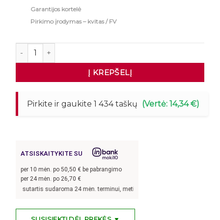
Garantijos kortelė
Pirkimo įrodymas – kvitas / FV
produkto kiekis: Nerūdijančio plieno stalas 120x70x85cm
Į KREPŠELĮ
Pirkite ir gaukite 1 434 taškų
(Vertė: 14,34 €)
ATSISKAITYKITE SU
per
10
mėn. po
50,50
€ be pabrangimo
per 24 mėn. po
26,70
€
 kai sutartis sudaroma 24 mėn. terminui, metinė palūkanų norma –
13,9
%, sutarti
SUSISIEKTI DĖL PREKĖS ▼