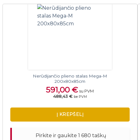
Nerūdijančio plieno stalas Mega-M
200x80x85cm
591,00
€
su PVM
488,43 €
be PVM
Į KREPŠELĮ
Pirkite ir gaukite 1 680 taškų