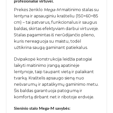
profesionaliai virtuvei.
Prekės ženklo
Mega-M
maitinimo stalas su
lentyna ir apsauginiu krašteliu (150×60×85
cm) – tai patvarus, funkcionalus ir saugus
baldas, skirtas efektyviam darbui virtuvėje.
Stalas pagamintas iš nerūdijančio plieno,
kuris nereaguoja su maistu, todėl
užtikrina saugą gaminant patiekalus.
Dvipakopė konstrukcija leidžia patogiai
laikyti maitinimo įrangą apatinėje
lentynoje, taip taupant vietą ir palaikant
tvarką. Kraštelis apsaugo sieną nuo
nešvarumų ir aptaškymų gaminimo metu.
Šis baldas garantuoja patogumą ir
komfortą dirbant net ir ribotoje erdvėje.
Sieninio stalo Mega-M savybės: