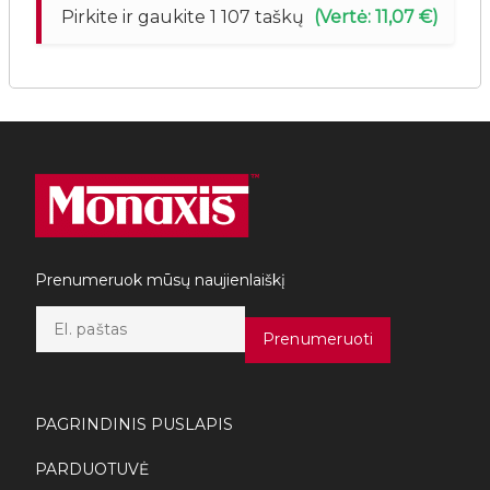
Pirkite ir gaukite 1 107 taškų
(Vertė: 11,07 €)
Prenumeruok mūsų naujienlaiškį
E
m
Prenumeruoti
a
i
l
*
PAGRINDINIS PUSLAPIS
PARDUOTUVĖ