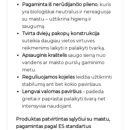
Pagaminta iš nerūdijančio plieno
, kuris
yra biologiškai neutralus ir nereaguoja
su maistu – užtikrina higieną ir
saugumą.
Tvirta dviejų pakopų konstrukcija
suteikia daugiau vietos virtuvės
reikmenims laikyti ir palaikyti tvarką.
Apsauginis kraštelis
saugo sieną nuo
vandens ar maisto purslų gaminimo
metu.
Reguliuojamos kojelės
leidžia užtikrinti
stabilumą ant bet kokio paviršiaus.
Lengvai valomas paviršius
– padeda
greitai ir paprastai palaikyti švarą net
intensyviai naudojant.
Produktas patvirtintas sąlyčiui su maistu,
pagamintas pagal ES standartus