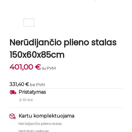
Nerūdijančio plieno stalas
150x60x85cm
401,00
€
su PVM
331,40 €
be PVM
Pristatymas
2-10 d.d.
Kartu komplektuojama
Nėrūdijančio plieno stalas
Vartotojo vadovas