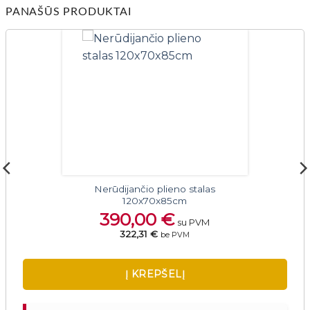
PANAŠŪS PRODUKTAI
Nerūdijančio plieno stalas
120x70x85cm
390,00
€
su PVM
322,31 €
be PVM
Į KREPŠELĮ