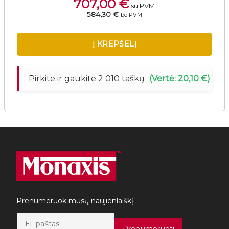
707,00
€
su PVM
584,30 €
be PVM
Į KREPŠELĮ
Pirkite ir gaukite 2 010 taškų
(Vertė: 20,10 €)
Prenumeruok mūsų naujienlaiškį
E
m
Prenumeruoti