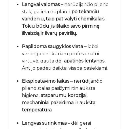
Lengvai valomas –
nerūdijančio plieno
stalą galima nuplauti
po tekančiu
vandeniu, taip pat valyti chemikalais .
Tokiu būdu jis išlaiko savo pirminę
išvaizdą ir švarų paviršių.
Papildoma saugyklos vieta
–
labai
vertinga bet kuriam profesionalui
virtuvė, gauta dėl
apatinės lentynos
.
Ant jo padėti daiktai visada pasiekiami.
Eksploatavimo laikas –
nerūdijančio
plieno stalas pasižymi itin aukšta
higiena,
atsparumu korozijai,
mechaniniai pažeidimai ir aukšta
temperatūra.
Lengvas surinkimas –
dėl gerai