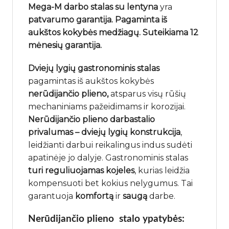
Mega-M darbo stalas su lentyna
yra
patvarumo garantija. Pagaminta iš
aukštos kokybės medžiagų. Suteikiama 12
mėnesių garantija.
Dviejų lygių
gastronominis stalas
pagamintas iš aukštos kokybės
nerūdijančio plieno,
atsparus visų rūšių
mechaniniams pažeidimams ir korozijai.
Nerūdijančio plieno darbastalio
privalumas – dviejų lygių konstrukcija
,
leidžianti darbui reikalingus indus sudėti
apatinėje jo dalyje. Gastronominis stalas
turi reguliuojamas kojeles
, kurias leidžia
kompensuoti bet kokius nelygumus. Tai
garantuoja
komfortą
ir
saugą
darbe.
Nerūdijančio plieno stalo ypatybės: