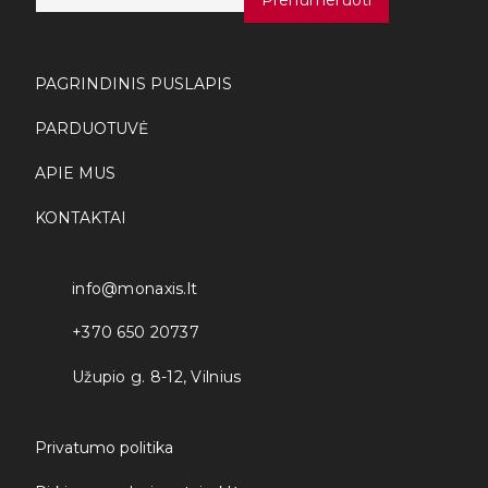
a
i
l
*
PAGRINDINIS PUSLAPIS
PARDUOTUVĖ
APIE MUS
KONTAKTAI
info@monaxis.lt
+370 650 20737
Užupio g. 8-12, Vilnius
Privatumo politika