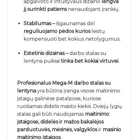
apgalvoto ir intuityvaus dizaino
lengva
jį surinkti patiems
nenaudojant įrankių.
Stabilumas –
išgaunamas dėl
reguliuojamo
pėdos
kurios
leistų
kompensuoti bet kokius netolygumus.
Estetinis dizainas –
darbo stalas su
lentyna puikiai
tinka bet kokiai virtuvei.
Profesionalus Mega-M darbo stalas su
lentyna
yra būtina įranga visose maitinimo
įstaigų galinėse patalpose, kuriose
ruošiamas didelis maisto kiekis. Dviejų lygių
stalas gali būti naudojamas
maitinimo
įstaigose,
didelės
ir mažos bakalėjos
parduotuvės, mėsinės,
valgyklos
ir
masinio
maitinimo įstaigos
.