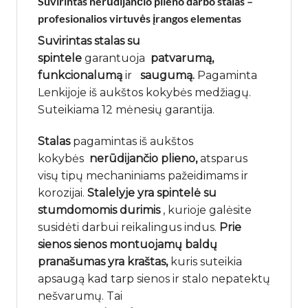
Suvirintas
nerūdijančio plieno
darbo stalas –
profesionalios virtuvės įrangos elementas
Suvirintas stalas su
spintele
garantuoja
patvarumą,
funkcionalumą
ir
saugumą.
Pagaminta
Lenkijoje iš aukštos kokybės medžiagų.
Suteikiama 12 mėnesių garantija.
Stalas
pagamintas iš aukštos
kokybės
nerūdijančio plieno,
atsparus
visų tipų mechaniniams pažeidimams ir
korozijai.
Stalelyje yra spintelė su
stumdomomis durimis
, kurioje galėsite
susidėti darbui reikalingus indus.
Prie
sienos
sienos montuojamų baldų
pranašumas yra kraštas,
kuris suteikia
apsaugą kad tarp sienos ir stalo nepatektų
nešvarumų. Tai