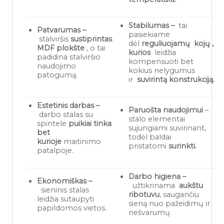
Stabilumas –
tai
Patvarumas –
pasiekiame
stalviršis
sustiprintas
dėl
reguliuojamų
kojų
,
MDF plokšte
, o tai
kurios
leidžia
padidina stalviršio
kompensuoti bet
naudojimo
kokius nelygumus
patogumą.
ir
suvirintą konstrukciją.
Estetinis darbas –
Paruošta naudojimui
–
darbo stalas su
stalo elementai
spintele
puikiai tinka
sujungiami suvirinant,
bet
todėl baldai
kurioje
maitinimo
pristatomi
surinkti.
patalpoje.
Darbo higiena –
Ekonomiškas –
užtikrinama
aukštu
sieninis stalas
ribotuvu
, saugančiu
leidžia sutaupyti
sieną nuo pažeidimų ir
papildomos vietos.
nešvarumų.