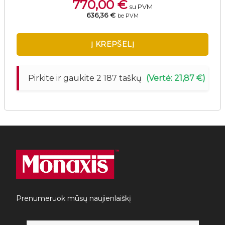
770,00
€
su PVM
636,36 €
be PVM
Į KREPŠELĮ
Pirkite ir gaukite 2 187 taškų
(Vertė: 21,87 €)
Prenumeruok mūsų naujienlaiškį