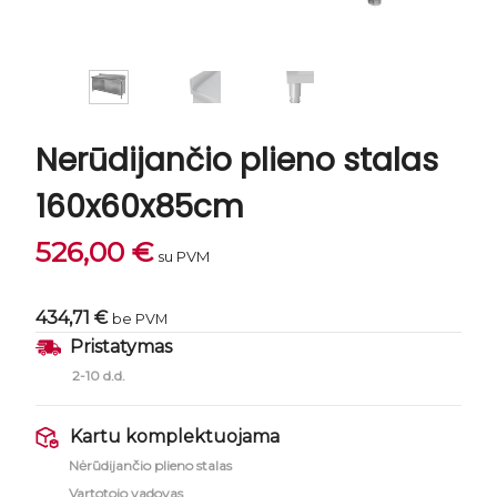
Nerūdijančio plieno stalas
160x60x85cm
526,00
€
su PVM
434,71 €
be PVM
Pristatymas
2-10 d.d.
Kartu komplektuojama
Nėrūdijančio plieno stalas
Vartotojo vadovas