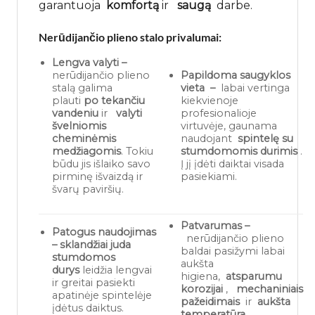
garantuoja
komfortą
ir
saugą
darbe.
Nerūdijančio plieno stalo privalumai:
Lengva valyti –
nerūdijančio plieno
Papildoma saugyklos
stalą galima
vieta
–
labai vertinga
plauti
po tekančiu
kiekvienoje
vandeniu
ir
valyti
profesionalioje
švelniomis
virtuvėje, gaunama
cheminėmis
naudojant
spintelę su
medžiagomis
. Tokiu
stumdomomis durimis
.
būdu jis išlaiko savo
Į jį įdėti daiktai visada
pirminę išvaizdą ir
pasiekiami.
švarų paviršių.
Patvarumas –
Patogus naudojimas
nerūdijančio plieno
– sklandžiai juda
baldai pasižymi labai
stumdomos
aukšta
durys
leidžia lengvai
higiena,
atsparumu
ir greitai pasiekti
korozijai
,
mechaniniais
apatinėje spintelėje
pažeidimais
ir
aukšta
įdėtus daiktus.
temperatūra.