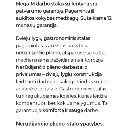
Mega-M darbo stalas su lentyna
yra
patvarumo garantija. Pagaminta iš
aukštos kokybės medžiagų. Suteikiama 12
mėnesių garantija.
Dviejų lygių
gastronominis stalas
pagamintas iš aukštos kokybės
nerūdijančio plieno,
atsparus visų rūšių
mechaniniams pažeidimams ir korozijai.
Nerūdijančio plieno darbastalio
privalumas – dviejų lygių konstrukcija
,
leidžianti darbui reikalingus indus sudėti
apatinėje jo dalyje. Gastronominis stalas
turi reguliuojamas kojeles
, kurias leidžia
kompensuoti bet kokius nelygumus. Tai
garantuoja
komfortą
ir
saugą
darbe.
Nerūdijančio plieno stalo ypatybės: