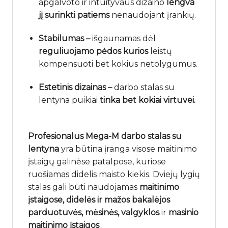
apgalvoto ir intuityvaus dizaino
lengva
jį surinkti patiems
nenaudojant įrankių.
Stabilumas –
išgaunamas dėl
reguliuojamo
pėdos
kurios
leistų
kompensuoti bet kokius netolygumus.
Estetinis dizainas –
darbo stalas su
lentyna puikiai
tinka bet kokiai virtuvei.
Profesionalus Mega-M darbo stalas su
lentyna
yra būtina įranga visose maitinimo
įstaigų galinėse patalpose, kuriose
ruošiamas didelis maisto kiekis. Dviejų lygių
stalas gali būti naudojamas
maitinimo
įstaigose,
didelės
ir mažos bakalėjos
parduotuvės, mėsinės,
valgyklos
ir
masinio
maitinimo įstaigos
.