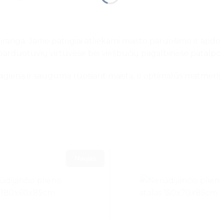
įranga. Jame patogiai atliekami maisto paruošimo ir apdoro
 parduotuvių virtuvėse bei viešbučių pagalbinėse patalpo
 higieną ir saugumą ruošiant maistą, o optimalūs matmen
Naujas