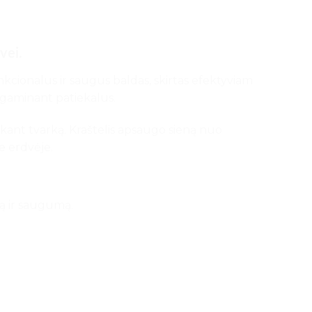
vei.
nkcionalus ir saugus baldas, skirtas efektyviam
ą gaminant patiekalus.
aikant tvarką. Kraštelis apsaugo sieną nuo
e erdvėje.
ną ir saugumą.