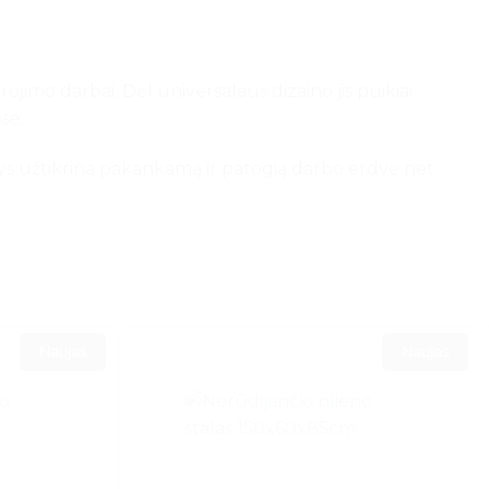
jimo darbai. Dėl universalaus dizaino jis puikiai
se.
ys užtikrina pakankamą ir patogią darbo erdvę net
Naujas
Naujas