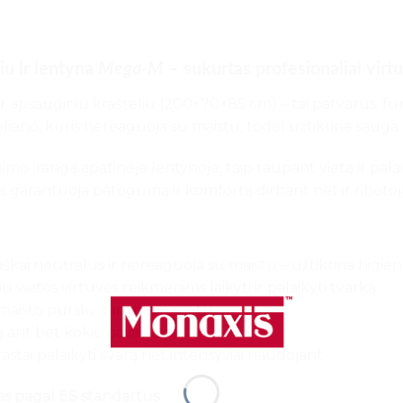
iu ir lentyna
Mega-M
– sukurtas profesionaliai virtu
ir apsauginiu krašteliu (200×70×85 cm) – tai patvarus, fu
 plieno, kuris nereaguoja su maistu, todėl užtikrina saug
nimo įrangą apatinėje lentynoje, taip taupant vietą ir pal
garantuoja patogumą ir komfortą dirbant net ir ribotoj
ogiškai neutralus ir nereaguoja su maistu – užtikrina higie
 vietos virtuvės reikmenims laikyti ir palaikyti tvarką.
maisto purslų gaminimo metu.
ą ant bet kokio paviršiaus.
astai palaikyti švarą net intensyviai naudojant.
tas pagal ES standartus