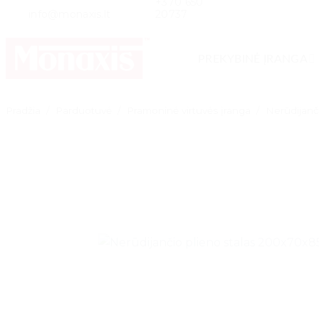
+370 650
Skip
info@monaxis.lt
20737
to
content
PREKYBINĖ ĮRANGA
Pradžia
/
Parduotuvė
/
Pramoninė virtuvės įranga
/
Nerūdijanč