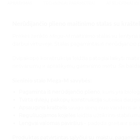
APRAŠYMAS
TECHNINIAI PARAMETRAI
ATSILIEPIMAI (0)
Nerūdijančio plieno maitinimo stalas su kraštel
Prekės ženklo
Mega-M
maitinimo stalas su lentyna 
darbui virtuvėje. Stalas pagamintas iš nerūdijančio
Dvipakopė konstrukcija leidžia patogiai laikyti maiti
nešvarumų ir aptaškymų gaminimo metu. Šis baldas 
Sieninio stalo Mega-M savybės:
Pagaminta iš nerūdijančio plieno
, kuris yra biol
Tvirta dviejų pakopų konstrukcija
suteikia daugiau
Apsauginis kraštelis
saugo sieną nuo vandens ar 
Reguliuojamos kojelės
leidžia užtikrinti stabilum
Lengvai valomas paviršius
– padeda greitai ir papr
Produktas patvirtintas sąlyčiui su maistu, pagamin