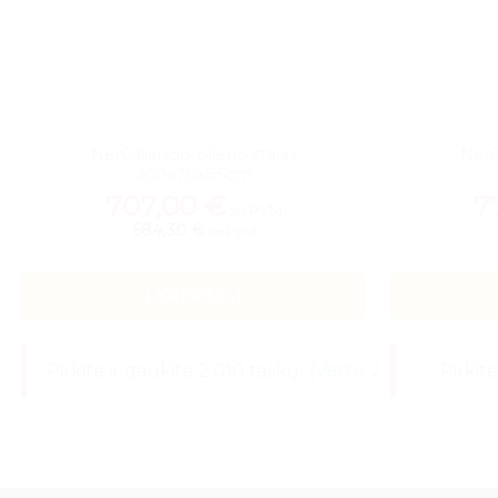
Nerūdijančio plieno stalas
Nerū
200x70x85cm
707,00
€
7
su PVM
584,30 €
be PVM
Į KREPŠELĮ
Pirkite ir gaukite 2 010 taškų
(Vertė: 20,10 €)
Pirkit