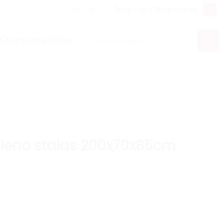
Prisijungti / Registruotis
LT
EN
Ieškoti:
SANDĖLIO ĮRANGA
lieno stalas 200x70x85cm