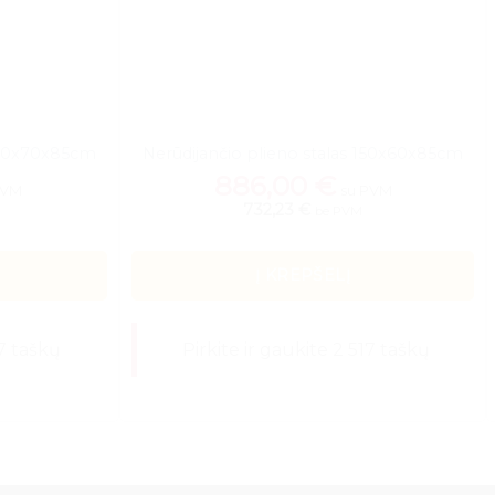
 150x70x85cm
Nerūdijančio plieno stalas 150x60x85cm
886,00
€
PVM
su PVM
732,23 €
be PVM
Į KREPŠELĮ
97 taškų
Pirkite ir gaukite 2 517 taškų