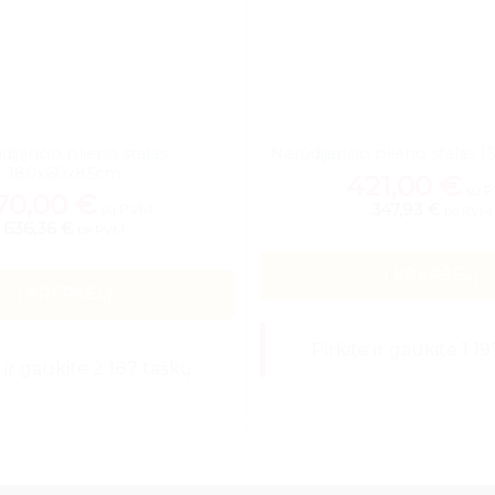
dijančio plieno stalas
Nerūdijančio plieno stalas
180x60x85cm
421,00
€
su 
70,00
€
347,93 €
su PVM
be PVM
636,36 €
be PVM
Į KREPŠELĮ
Į KREPŠELĮ
Pirkite ir gaukite 1 1
e ir gaukite 2 187 taškų