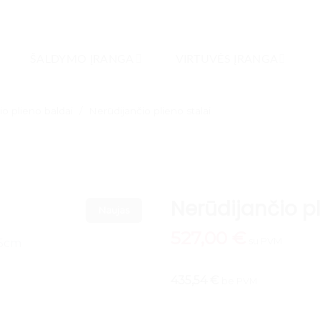
ŠALDYMO ĮRANGA
VIRTUVĖS ĮRANGA
io plieno baldai
/
Nerūdijančio plieno stalai
Nerūdijančio p
Naujas
527,00
€
su PVM
435,54 €
be PVM