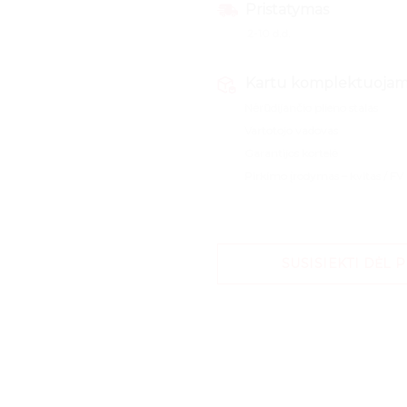
Pristatymas
2-10 d.d.
Kartu komplektuoja
Nėrūdijančio plieno stalas
Vartotojo vadovas
Garantijos kortelė
Pirkimo įrodymas – kvitas / FV
SUSISIEKTI DĖL 