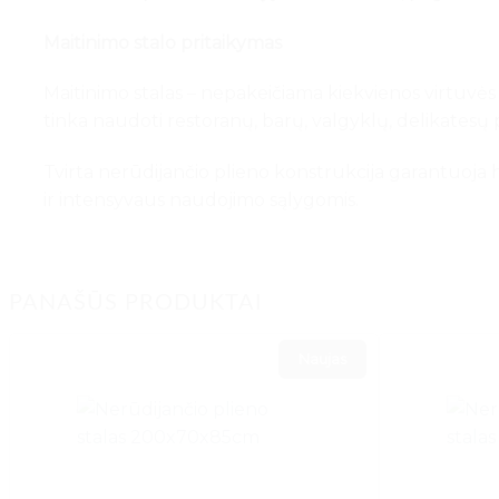
Maitinimo stalo pritaikymas
Maitinimo stalas – nepakeičiama kiekvienos virtuvės 
tinka naudoti restoranų, barų, valgyklų, delikatesų
Tvirta nerūdijančio plieno konstrukcija garantuoja
ir intensyvaus naudojimo sąlygomis.
PANAŠŪS PRODUKTAI
Naujas