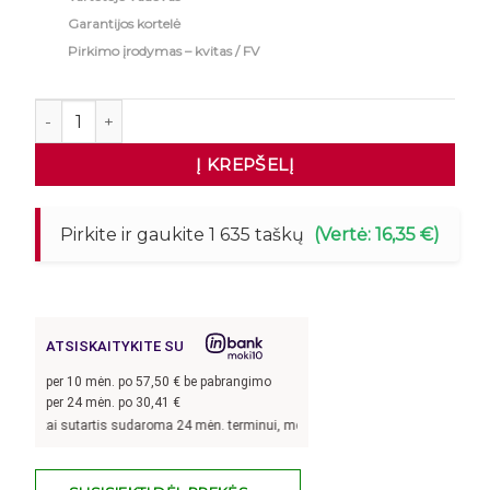
Garantijos kortelė
Pirkimo įrodymas – kvitas / FV
produkto kiekis: Nerūdijančio plieno stalas 220x60x85cm
Į KREPŠELĮ
Pirkite ir gaukite 1 635 taškų
(Vertė: 16,35 €)
ATSISKAITYKITE SU
per
10
mėn. po
57,50
€ be pabrangimo
per 24 mėn. po
30,41
€
, kai sutartis sudaroma 24 mėn. terminui, metinė palūkanų norma –
13,9
%, sutar