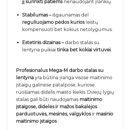
jį surinkti patiems
nenaudojant įrankių.
Stabilumas –
išgaunamas dėl
reguliuojamo
pėdos
kurios
leistų
kompensuoti bet kokius netolygumus.
Estetinis dizainas –
darbo stalas su
lentyna puikiai
tinka bet kokiai virtuvei.
Profesionalus Mega-M darbo stalas su
lentyna
yra būtina įranga visose maitinimo
įstaigų galinėse patalpose, kuriose
ruošiamas didelis maisto kiekis. Dviejų lygių
stalas gali būti naudojamas
maitinimo
įstaigose,
didelės
ir mažos bakalėjos
parduotuvės, mėsinės,
valgyklos
ir
masinio
maitinimo įstaigos
.