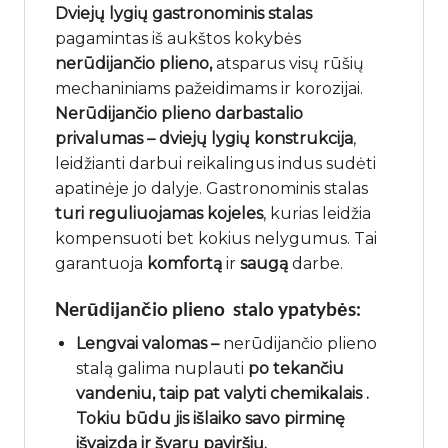
Dviejų lygių
gastronominis stalas
pagamintas iš aukštos kokybės
nerūdijančio plieno,
atsparus visų rūšių
mechaniniams pažeidimams ir korozijai.
Nerūdijančio plieno darbastalio
privalumas – dviejų lygių konstrukcija
,
leidžianti darbui reikalingus indus sudėti
apatinėje jo dalyje. Gastronominis stalas
turi reguliuojamas kojeles
, kurias leidžia
kompensuoti bet kokius nelygumus. Tai
garantuoja
komfortą
ir
saugą
darbe.
Nerūdijančio plieno stalo ypatybės:
Lengvai valomas –
nerūdijančio plieno
stalą galima nuplauti
po tekančiu
vandeniu, taip pat valyti chemikalais .
Tokiu būdu jis išlaiko savo pirminę
išvaizdą ir švarų paviršių.