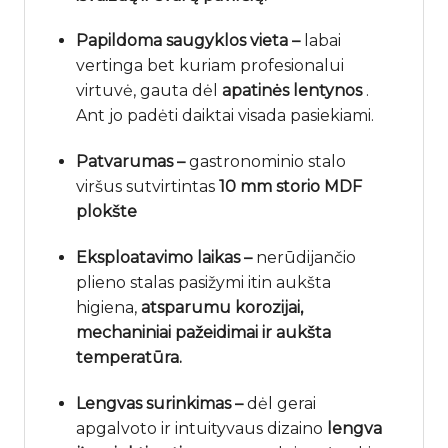
Papildoma saugyklos vieta
–
labai
vertinga bet kuriam profesionalui
virtuvė, gauta dėl
apatinės lentynos
.
Ant jo padėti daiktai visada pasiekiami.
Patvarumas –
gastronominio stalo
viršus sutvirtintas
10 mm storio MDF
plokšte
Eksploatavimo laikas –
nerūdijančio
plieno stalas pasižymi itin aukšta
higiena,
atsparumu korozijai,
mechaniniai pažeidimai ir aukšta
temperatūra.
Lengvas surinkimas –
dėl gerai
apgalvoto ir intuityvaus dizaino
lengva