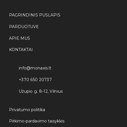
i
l
*
PAGRINDINIS PUSLAPIS
PARDUOTUVĖ
APIE MUS
KONTAKTAI
info@monaxis.lt
+370 650 20737
Užupio g. 8-12, Vilnius
Privatumo politika
Pirkimo-pardavimo taisyklės