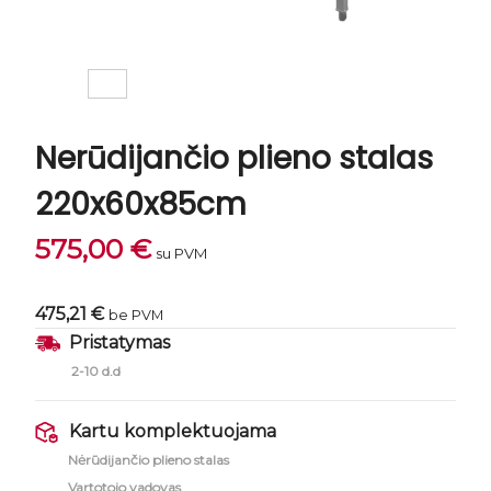
Nerūdijančio plieno stalas
220x60x85cm
575,00
€
su PVM
475,21 €
be PVM
Pristatymas
2-10 d.d
Kartu komplektuojama
Nėrūdijančio plieno stalas
Vartotojo vadovas