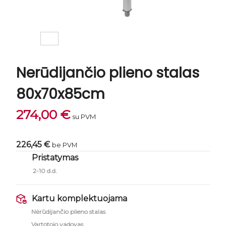
Nerūdijančio plieno stalas
80x70x85cm
274,00
€
su PVM
226,45 €
be PVM
Pristatymas
2-10 d.d.
Kartu komplektuojama
Nėrūdijančio plieno stalas
Vartotojo vadovas