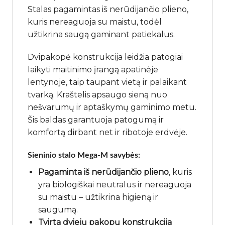
Stalas pagamintas iš nerūdijančio plieno,
kuris nereaguoja su maistu, todėl
užtikrina saugą gaminant patiekalus.
Dvipakopė konstrukcija leidžia patogiai
laikyti maitinimo įrangą apatinėje
lentynoje, taip taupant vietą ir palaikant
tvarką. Kraštelis apsaugo sieną nuo
nešvarumų ir aptaškymų gaminimo metu.
Šis baldas garantuoja patogumą ir
komfortą dirbant net ir ribotoje erdvėje.
Sieninio stalo Mega-M savybės:
Pagaminta iš nerūdijančio plieno
, kuris
yra biologiškai neutralus ir nereaguoja
su maistu – užtikrina higieną ir
saugumą.
Tvirta dviejų pakopų konstrukcija