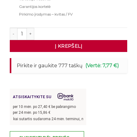
Garantijos kortelė
Pirkimo įrodymas – kvitas / FV
produkto kiekis: Nerūdijančio plieno stalas 80x70x85cm
Į KREPŠELĮ
Pirkite ir gaukite 777 taškų
(Vertė: 7,77 €)
ATSISKAITYKITE SU
per
10
mėn. po
27,40
€ be pabrangimo
per 24 mėn. po
15,86
€
, kai sutartis sudaroma 24 mėn. terminui, metinė palūkanų norma –
13,9
%, sutar