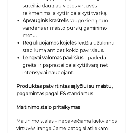
suteikia daugiau vietos virtuvės
reikmenims laikyti ir palaikyti tvarką.
Apsauginis kraštelis
saugo sieną nuo
vandens ar maisto purslų gaminimo
metu.
Reguliuojamos kojelės
leidžia užtikrinti
stabilumą ant bet kokio paviršiaus.
Lengvai valomas paviršius
– padeda
greitai ir paprastai palaikyti švarą net
intensyviai naudojant.
Produktas patvirtintas sąlyčiui su maistu,
pagamintas pagal ES standartus
Maitinimo stalo pritaikymas
Maitinimo stalas – nepakeičiama kiekvienos
virtuvės įranga. Jame patogiai atliekami