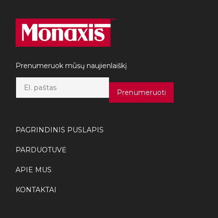
Prenumeruok mūsų naujienlaiškį
E
m
Prenumeruoti
a
i
l
*
PAGRINDINIS PUSLAPIS
PARDUOTUVĖ
APIE MUS
KONTAKTAI