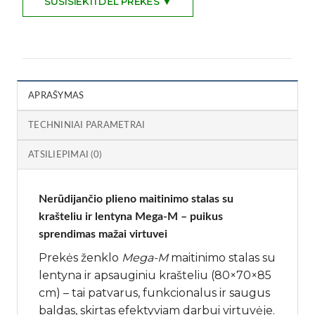
SUSISIEKTI DĖL PREKĖS ▼
APRAŠYMAS
TECHNINIAI PARAMETRAI
ATSILIEPIMAI (0)
Nerūdijančio plieno maitinimo stalas su
krašteliu ir lentyna Mega-M – puikus
sprendimas mažai virtuvei
Prekės ženklo
Mega-M
maitinimo stalas su
lentyna ir apsauginiu krašteliu (80×70×85
cm) – tai patvarus, funkcionalus ir saugus
baldas, skirtas efektyviam darbui virtuvėje.