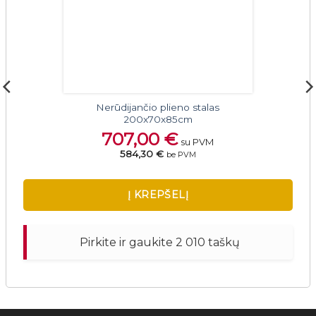
Nerūdijančio plieno stalas
200x70x85cm
707,00
€
su PVM
584,30 €
be PVM
Į KREPŠELĮ
Pirkite ir gaukite 2 010 taškų