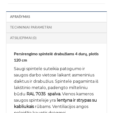
APRAŠYMAS
TECHNINIAI PARAMETRAI
ATSILIEPIMAI (0)
Persirengimo spintelė drabužiams 4 durų, plotis
120 cm
Saugi spintelė suteikia patogumo ir
saugos darbo vietose laikant asmeninius
daiktus ir drabužius. Spintelė pagaminta iš
lakštinio metalo, padengto milteliniu
būdu
RAL 7035 spalva.
Vienos kameros
saugos spintelėje yra
lentyna ir strypas su
kabliukais
rūbams. Ventiliacijos angos
neleidžia kauptis drėgmei.