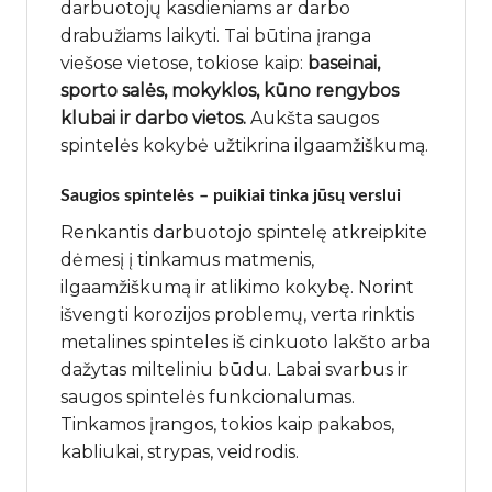
darbuotojų kasdieniams ar darbo
drabužiams laikyti. Tai būtina įranga
viešose vietose, tokiose kaip:
baseinai,
sporto salės, mokyklos, kūno rengybos
klubai ir darbo vietos.
Aukšta saugos
spintelės kokybė užtikrina ilgaamžiškumą.
Saugios spintelės – puikiai tinka jūsų verslui
Renkantis darbuotojo spintelę atkreipkite
dėmesį į tinkamus matmenis,
ilgaamžiškumą ir atlikimo kokybę. Norint
išvengti korozijos problemų, verta rinktis
metalines spinteles iš cinkuoto lakšto arba
dažytas milteliniu būdu. Labai svarbus ir
saugos spintelės funkcionalumas.
Tinkamos įrangos, tokios kaip pakabos,
kabliukai, strypas, veidrodis.