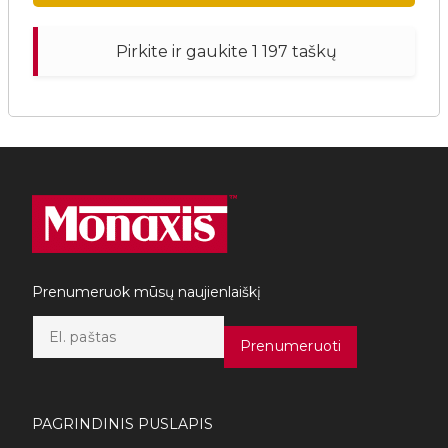
Pirkite ir gaukite 1 197 taškų
Prenumeruok mūsų naujienlaiškį
E
m
Prenumeruoti
a
i
l
*
PAGRINDINIS PUSLAPIS