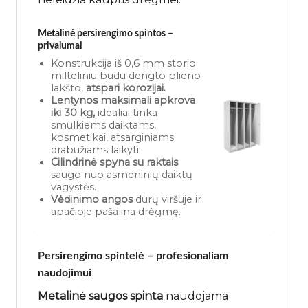
Metalinė persirengimo spintos –
privalumai
Konstrukcija iš 0,6 mm storio
milteliniu būdu dengto plieno
lakšto,
atspari korozijai.
Lentynos maksimali apkrova
iki 30 kg,
idealiai tinka
smulkiems daiktams,
kosmetikai, atsarginiams
drabužiams laikyti.
Cilindrinė spyna su raktais
saugo nuo asmeninių daiktų
vagystės.
Vėdinimo angos
durų viršuje ir
apačioje pašalina drėgmę.
Persirengimo spintelė – profesionaliam
naudojimui
Metalinė saugos spinta
naudojama