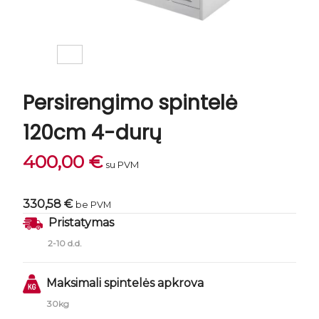
Persirengimo spintelė
120cm 4-durų
400,00
€
su PVM
330,58 €
be PVM
Pristatymas
2-10 d.d.
Maksimali spintelės apkrova
30kg