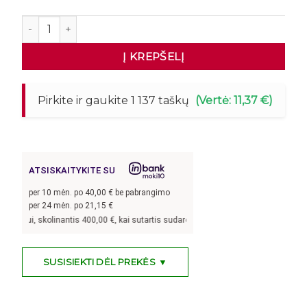
produkto kiekis: Persirengimo spintelė 120cm 4-durų
Į KREPŠELĮ
Pirkite ir gaukite 1 137 taškų
(Vertė: 11,37 €)
ATSISKAITYKITE SU
per
10
mėn. po
40,00
€ be pabrangimo
per 24 mėn. po
21,15
€
džiui, skolinantis
400,00
€, kai sutartis sudaroma 24 mėn. terminui, metinė pal
SUSISIEKTI DĖL PREKĖS ▼