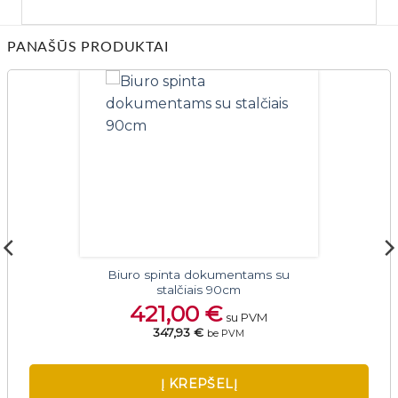
PANAŠŪS PRODUKTAI
Biuro spinta dokumentams su
stalčiais 90cm
421,00
€
su PVM
347,93 €
be PVM
Į KREPŠELĮ