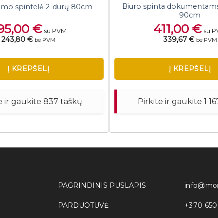
Biuro spinta dokumentams s
imo spintelė 2-durų 80cm
90cm
95,00
€
411,00
€
su PVM
su 
243,80 €
339,67 €
be PVM
be PVM
Į KREPŠELĮ
Į KREPŠELĮ
e ir gaukite 837 taškų
Pirkite ir gaukite 1 1
PAGRINDINIS PUSLAPIS
info@mon
PARDUOTUVĖ
+370 650