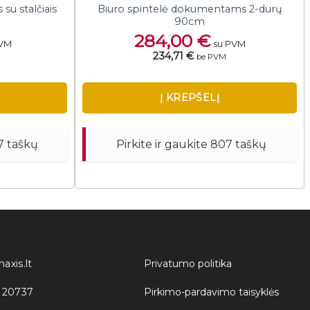
u stalčiais
Biuro spintelė dokumentams 2-durų
90cm
284,00
€
PVM
su PVM
234,71 €
be PVM
Į KREPŠELĮ
67 taškų
Pirkite ir gaukite 807 taškų
axis.lt
Privatumo politika
 20737
Pirkimo-pardavimo taisyklės