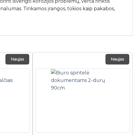
int išvengti korozijos problemų, verta rinktis
ionalumas. Tinkamos įrangos, tokios kaip pakabos,
Naujas
Naujas