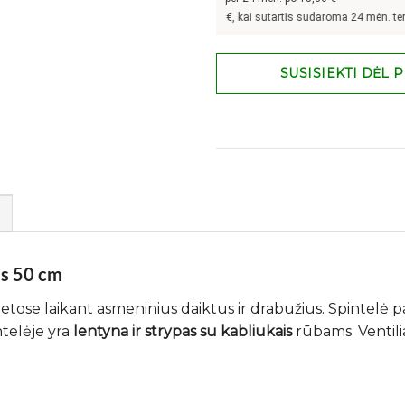
Pavyzdžiui, skolinantis
300,00
€, kai sutartis sudaroma 24 mėn. terminui, 
SUSISIEKTI DĖL 
is 50 cm
etose laikant asmeninius daiktus ir drabužius. Spintelė p
telėje yra
lentyna ir strypas su kabliukais
rūbams. Ventili