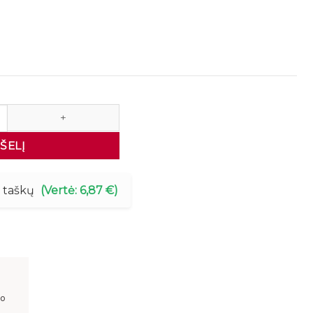
ngimo spintelė 50cm
PŠELĮ
7 taškų
(Vertė: 6,87 €)
mo