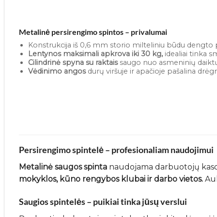
Metalinė persirengimo spintos – privalumai
Konstrukcija iš 0,6 mm storio milteliniu būdu dengto 
Lentynos maksimali apkrova iki 30 kg,
idealiai tinka 
Cilindrinė spyna su raktais
saugo nuo asmeninių daiktų
Vėdinimo angos
durų viršuje ir apačioje pašalina drė
Persirengimo spintelė – profesionaliam naudojimui
Metalinė saugos spinta
naudojama darbuotojų kasdien
mokyklos, kūno rengybos klubai ir darbo vietos.
Auk
Saugios spintelės – puikiai tinka jūsų verslui