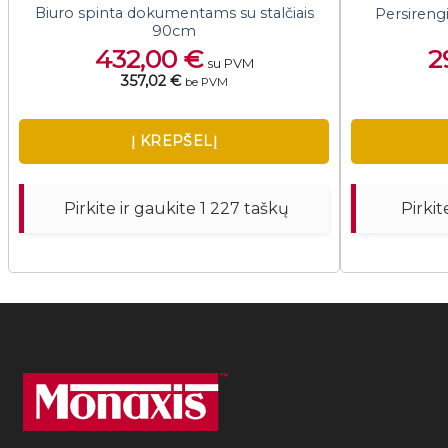
Biuro spinta dokumentams su stalčiais
Persireng
90cm
432,00
€
2
su PVM
357,02 €
be PVM
Į KREPŠELĮ
Pirkite ir gaukite 1 227 taškų
Pirkit