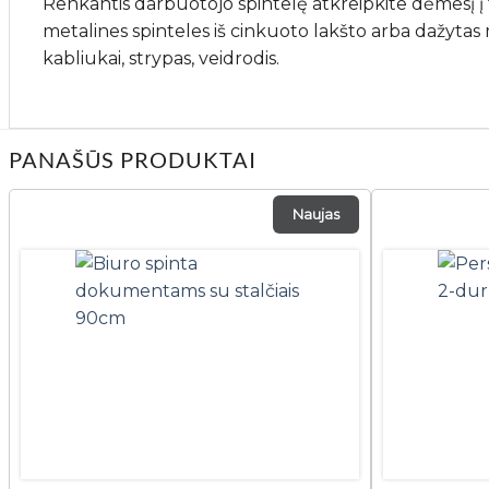
Renkantis darbuotojo spintelę atkreipkite dėmesį į 
metalines spinteles iš cinkuoto lakšto arba dažytas
kabliukai, strypas, veidrodis.
PANAŠŪS PRODUKTAI
Naujas