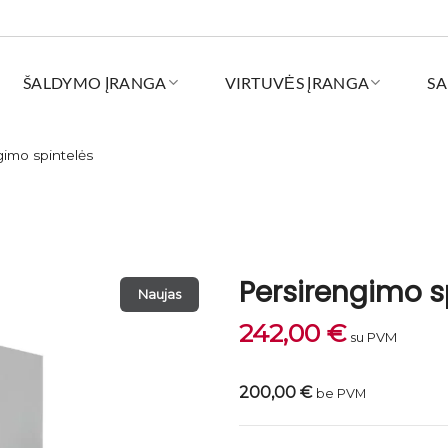
ŠALDYMO ĮRANGA
VIRTUVĖS ĮRANGA
SA
gimo spintelės
Persirengimo 
Naujas
242,00
€
su PVM
200,00 €
be PVM