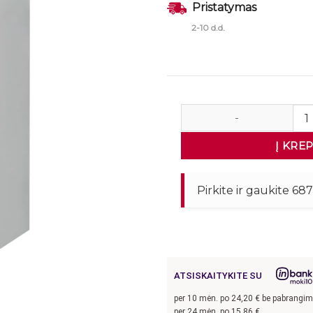
Pristatymas
2-10 d.d.
produkto kiekis: Persire
Į KRE
Pirkite ir gaukite 68
ATSISKAITYKITE SU
per
10
mėn. po
24,20
€ be pabrangi
per 24 mėn. po
15,86
€