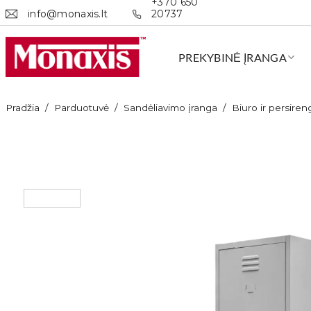
+370 650
Skip
info@monaxis.lt
20737
to
content
PREKYBINĖ ĮRANGA
Pradžia
/
Parduotuvė
/
Sandėliavimo įranga
/
Biuro ir persiren