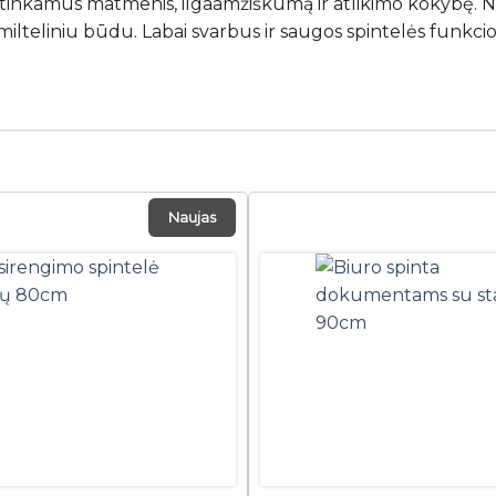
tinkamus matmenis, ilgaamžiškumą ir atlikimo kokybę. Nor
 milteliniu būdu. Labai svarbus ir saugos spintelės funkc
Naujas