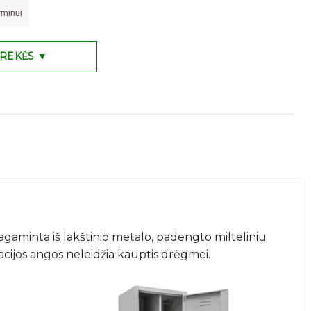
metinė palūkanų norma –
13,9
%, sutarties sudarymo mokestis -
3
%, mėnesio sutart
PREKĖS ▼
agaminta iš lakštinio metalo, padengto milteliniu
acijos angos neleidžia kauptis drėgmei.