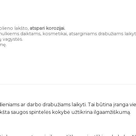
plieno lakšto,
atspari korozijai.
smulkiems daiktams, kosmetikai, atsarginiams drabužiams laikyti
 vagystės.
gmę.
iams ar darbo drabužiams laikyti. Tai būtina įranga vieš
šta saugos spintelės kokybė užtikrina ilgaamžiškumą.