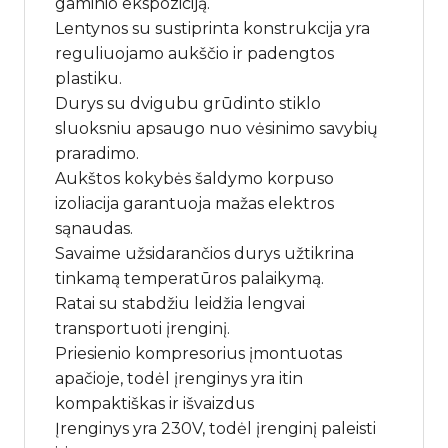
gaminio ekspoziciją.
Lentynos su sustiprinta konstrukcija yra
reguliuojamo aukščio ir padengtos
plastiku.
Durys su dvigubu grūdinto stiklo
sluoksniu apsaugo nuo vėsinimo savybių
praradimo.
Aukštos kokybės šaldymo korpuso
izoliacija garantuoja mažas elektros
sąnaudas.
Savaime užsidarančios durys užtikrina
tinkamą temperatūros palaikymą.
Ratai su stabdžiu leidžia lengvai
transportuoti įrenginį.
Priesienio kompresorius įmontuotas
apačioje, todėl įrenginys yra itin
kompaktiškas ir išvaizdus
Įrenginys yra 230V, todėl įrenginį paleisti