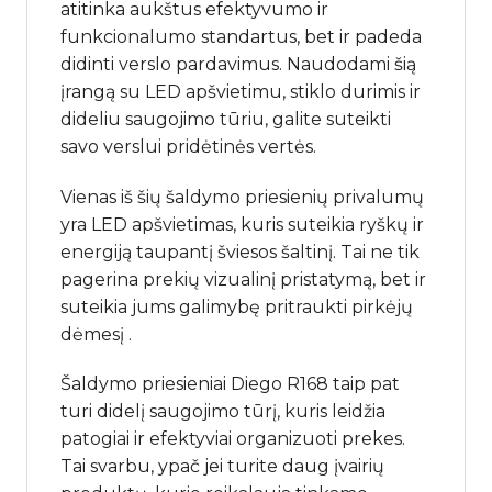
atitinka aukštus efektyvumo ir
funkcionalumo standartus, bet ir padeda
didinti verslo pardavimus. Naudodami šią
įrangą su LED apšvietimu, stiklo durimis ir
dideliu saugojimo tūriu, galite suteikti
savo verslui pridėtinės vertės.
Vienas iš šių šaldymo priesienių privalumų
yra LED apšvietimas, kuris suteikia ryškų ir
energiją taupantį šviesos šaltinį. Tai ne tik
pagerina prekių vizualinį pristatymą, bet ir
suteikia jums galimybę pritraukti pirkėjų
dėmesį .
Šaldymo priesieniai Diego R168 taip pat
turi didelį saugojimo tūrį, kuris leidžia
patogiai ir efektyviai organizuoti prekes.
Tai svarbu, ypač jei turite daug įvairių