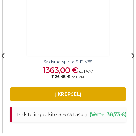
Šaldymo spinta SID V68
1363,00
€
su PVM
1126,45 €
be PVM
Į KREPŠELĮ
Pirkite ir gaukite 3 873 taškų
(Vertė: 38,73 €)