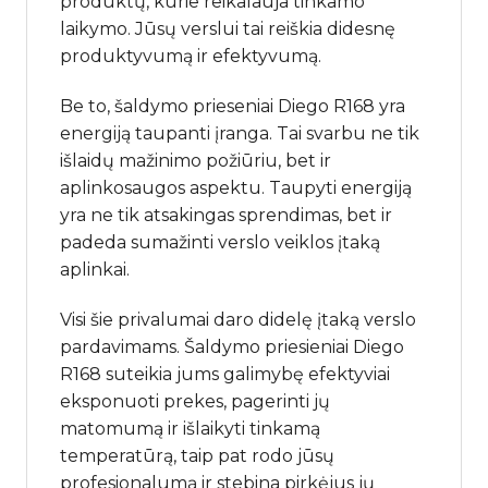
produktų, kurie reikalauja tinkamo
laikymo. Jūsų verslui tai reiškia didesnę
produktyvumą ir efektyvumą.
Be to, šaldymo prieseniai Diego R168 yra
energiją taupanti įranga. Tai svarbu ne tik
išlaidų mažinimo požiūriu, bet ir
aplinkosaugos aspektu. Taupyti energiją
yra ne tik atsakingas sprendimas, bet ir
padeda sumažinti verslo veiklos įtaką
aplinkai.
Visi šie privalumai daro didelę įtaką verslo
pardavimams. Šaldymo priesieniai Diego
R168 suteikia jums galimybę efektyviai
eksponuoti prekes, pagerinti jų
matomumą ir išlaikyti tinkamą
temperatūrą, taip pat rodo jūsų
profesionalumą ir stebina pirkėjus jų