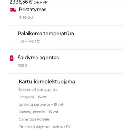
2336,36 €
be PVM
Pristatymas
2-10 d.d.
Palaikoma temperatūra
(0 ÷ +10 °C)
Šaldymo agentas
R290
Kartu komplektuojama
Šaldoma 3 durų spinta
Lentynos – 15vnt
Lentynų pertvaros – 15 vnt
Kainos juostelės – 15 vnt
Garantijos kortelė
Pirkimo įrodymas – kvitas / FV