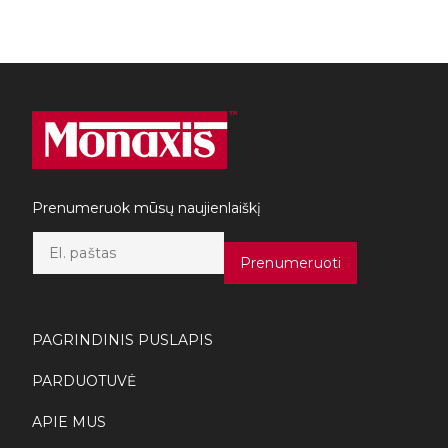
Prenumeruok mūsų naujienlaiškį
E
m
Prenumeruoti
a
i
l
*
PAGRINDINIS PUSLAPIS
PARDUOTUVĖ
APIE MUS