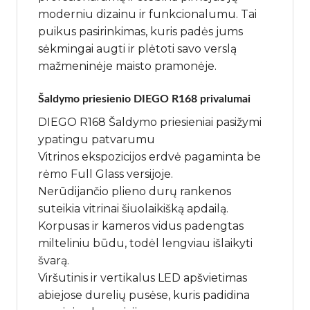
moderniu dizainu ir funkcionalumu. Tai
puikus pasirinkimas, kuris padės jums
sėkmingai augti ir plėtoti savo verslą
mažmeninėje maisto pramonėje.
Šaldymo priesienio DIEGO R168 privalumai
DIEGO R168 Šaldymo priesieniai pasižymi
ypatingu patvarumu
Vitrinos ekspozicijos erdvė pagaminta be
rėmo Full Glass versijoje.
Nerūdijančio plieno durų rankenos
suteikia vitrinai šiuolaikišką apdailą.
Korpusas ir kameros vidus padengtas
milteliniu būdu, todėl lengviau išlaikyti
švarą.
Viršutinis ir vertikalus LED apšvietimas
abiejose durelių pusėse, kuris padidina