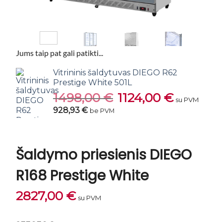
Jums taip pat gali patikti...
Vitrininis šaldytuvas DIEGO R62
Prestige White 501L
1498,00
€
Original
1124,00
€
Current
su PVM
price
price
928,93 €
be PVM
was:
is:
1498,00 €.
1124,00 €.
Šaldymo priesienis DIEGO
R168 Prestige White
2827,00
€
su PVM