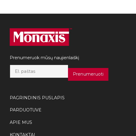
Prenumeruok mūsų naujienlaiškį
E
m
Prenumeruoti
a
i
l
*
PAGRINDINIS PUSLAPIS
PARDUOTUVĖ
APIE MUS
KONTAKTAI