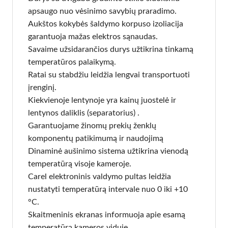
apsaugo nuo vėsinimo savybių praradimo.
Aukštos kokybės šaldymo korpuso izoliacija
garantuoja mažas elektros sąnaudas.
Savaime užsidarančios durys užtikrina tinkamą
temperatūros palaikymą.
Ratai su stabdžiu leidžia lengvai transportuoti
įrenginį.
Kiekvienoje lentynoje yra kainų juostelė ir
lentynos daliklis (separatorius) .
Garantuojame žinomų prekių ženklų
komponentų patikimumą ir naudojimą
Dinaminė aušinimo sistema užtikrina vienodą
temperatūrą visoje kameroje.
Carel elektroninis valdymo pultas leidžia
nustatyti temperatūrą intervale nuo 0 iki +10
°C.
Skaitmeninis ekranas informuoja apie esamą
temperatūrą kameros viduje.