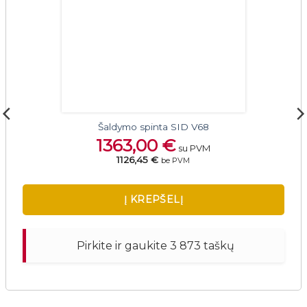
Šaldymo spinta SID V68
1363,00
€
su PVM
1126,45 €
be PVM
Į KREPŠELĮ
Pirkite ir gaukite 3 873 taškų