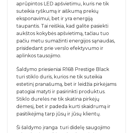
aprūpintos LED apšvietimu, kuris ne tik
suteikia ryškumą ir aiškumą prekių
eksponavimui, bet ir yra energiją
taupantis. Tai reiškia, kad galite pasiekti
aukštos kokybės apšvietimą, tačiau tuo
pačiu metu sumažinti energijos sąnaudas,
prisidedant prie verslo efektyvumo ir
aplinkos tausojimo.
Šaldymo priesieniai R168 Prestige Black
turi stiklo duris, kurios ne tik suteikia
estetinį pranašumą, bet ir leidžia pirkėjams
patogiai matyti ir pasirinkti produktus.
Stiklo durelės ne tik skatina pirkėjų
dėmesį, bet ir padeda kurti skaidrumą ir
pasitikėjimą tarp jūsų ir jūsų klientų.
Ši šaldymo įranga turi didelę saugojimo