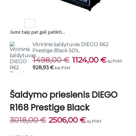
Jums taip pat gali patikti...
Vitrininis šaldytuvas DIEGO R62
Prestige Black 501L
1498,00
€
Original
1124,00
€
Current
su PVM
price
price
928,93 €
be PVM
was:
is:
1498,00 €.
1124,00 €.
Šaldymo priesienis DIEGO
R168 Prestige Black
Original
Current
3018,00
€
2506,00
€
su PVM
price
price
was:
is:
3018,00 €.
2506,00 €.