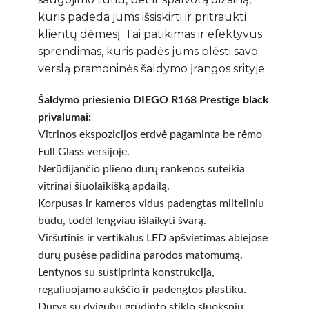
kuris padeda jums išsiskirti ir pritraukti
klientų dėmesį. Tai patikimas ir efektyvus
sprendimas, kuris padės jums plėsti savo
verslą pramoninės šaldymo įrangos srityje.
Šaldymo priesienio DIEGO R168 Prestige black
privalumai:
Vitrinos ekspozicijos erdvė pagaminta be rėmo
Full Glass versijoje.
Nerūdijančio plieno durų rankenos suteikia
vitrinai šiuolaikišką apdailą.
Korpusas ir kameros vidus padengtas milteliniu
būdu, todėl lengviau išlaikyti švarą.
Viršutinis ir vertikalus LED apšvietimas abiejose
durų pusėse padidina parodos matomumą.
Lentynos su sustiprinta konstrukcija,
reguliuojamo aukščio ir padengtos plastiku.
Durys su dvigubu grūdinto stiklo sluoksniu