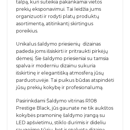
talpą, kuri suteikia pakankamai vietos
prekių eksponavimui. Tai leidžia jums
organizuoti ir rodyti platų produktų
asortimentą, atitinkantį skirtingus
poreikius.
Unikalus šaldymo priesienių dizainas
padeda joms išsiskirti ir pritraukti pirkėjų
dėmesį. Šie šaldymo priesieniai su tamsia
spalva ir moderniu dizainu sukuria
išskirtinę ir elegantišką atmosferą jūsų
parduotuvėje. Tai puikus būdas atspindėti
jūsų prekių kokybę ir profesionalumą.
Pasirinkdami Šaldymo vitrinas R108
Prestige Black, jūs gaunate ne tik aukštos
kokybės pramoninę šaldymo įrangą su
LED apšvietimu, stiklo durimis ir dideliu
saugojimo tūriu, bet ir spalvotą dizainą,