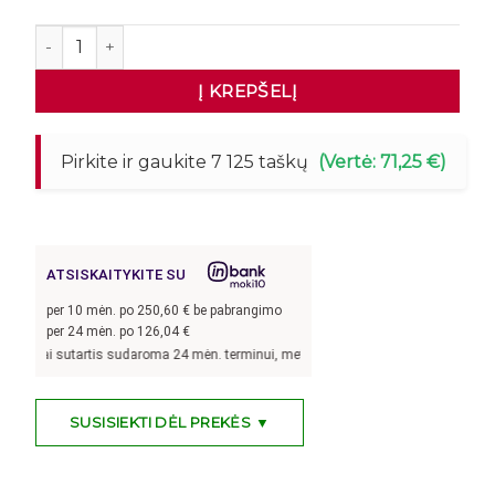
produkto kiekis: Šaldymo priesienis DIEGO R168 Prestige
Į KREPŠELĮ
Pirkite ir gaukite 7 125 taškų
(Vertė: 71,25 €)
ATSISKAITYKITE SU
per
10
mėn. po
250,60
€ be pabrangimo
per 24 mėn. po
126,04
€
ai sutartis sudaroma 24 mėn. terminui, metinė palūkanų norma –
8,9
%, sutarties
SUSISIEKTI DĖL PREKĖS ▼