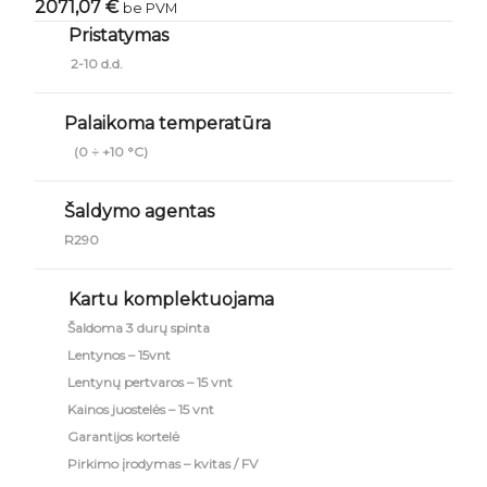
2071,07 €
be PVM
Pristatymas
2-10 d.d.
Palaikoma temperatūra
(0 ÷ +10 °C)
Šaldymo agentas
R290
Kartu komplektuojama
Šaldoma 3 durų spinta
Lentynos – 15vnt
Lentynų pertvaros – 15 vnt
Kainos juostelės – 15 vnt
Garantijos kortelė
Pirkimo įrodymas – kvitas / FV