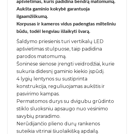
apšvietimas, kuris padidina bendrą matomumą.
Aukšta gaminio kokybė garantuoja
ilgaamžiškumą.
Korpusas ir kameros vidus padengtas milteliniu
būdu, todėl lengviau išlaikyti švarą.
Šaldymo priesienis turi vertikalų LED
apšvietimas stulpuose, taip padidina
parodos matomumą.
Šoninėse sienose įrengti veidrodžiai, kurie
sukuria didesnį gaminio kiekio įspūdį.
4 lygių lentynos su sustiprinta
konstrukcija, reguliuojamas aukštis ir
pasvirimo kampas.
Permatomos durys su dvigubu grūdinto
stiklo sluoksniu apsaugo nuo vėsinimo
savybių praradimo.
Nerūdijančio plieno durų rankenos
suteikia vitrinai šiuolaikišką apdailą.