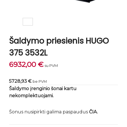
Šaldymo priesienis HUGO
375 3532L
6932,00
€
su PVM
5728,93 €
be PVM
Šaldymo įrenginio šonai kartu
nekomplektuojami.
Šonus nusipirkti galima paspaudus
ČIA.