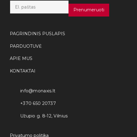
E
m
Prenumeruoti
a
i
l
*
PAGRINDINIS PUSLAPIS
PARDUOTUVĖ
APIE MUS
KONTAKTAI
info@monaxis.lt
+370 650 20737
Užupio g. 8-12, Vilnius
Privatumo politika