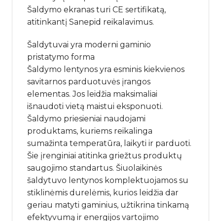
Šaldymo ekranas turi CE sertifikatą,
atitinkantį Sanepid reikalavimus.
Šaldytuvai yra moderni gaminio
pristatymo forma
Šaldymo lentynos yra esminis kiekvienos
savitarnos parduotuvės įrangos
elementas. Jos leidžia maksimaliai
išnaudoti vietą maistui eksponuoti.
Šaldymo priesieniai naudojami
produktams, kuriems reikalinga
sumažinta temperatūra, laikyti ir parduoti.
Šie įrenginiai atitinka griežtus produktų
saugojimo standartus. Šiuolaikinės
šaldytuvo lentynos komplektuojamos su
stiklinėmis durelėmis, kurios leidžia dar
geriau matyti gaminius, užtikrina tinkamą
efektyvumą ir energijos vartojimo