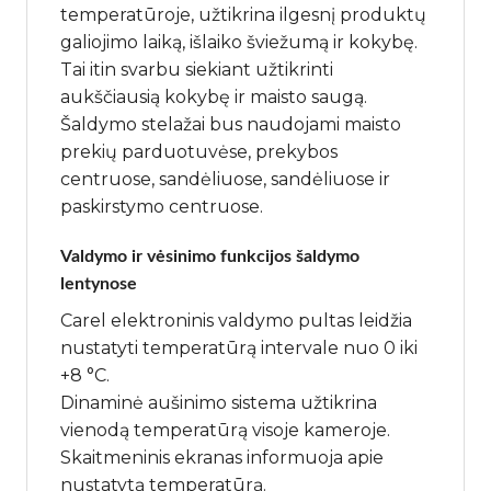
temperatūroje, užtikrina ilgesnį produktų
galiojimo laiką, išlaiko šviežumą ir kokybę.
Tai itin svarbu siekiant užtikrinti
aukščiausią kokybę ir maisto saugą.
Šaldymo stelažai bus naudojami maisto
prekių parduotuvėse, prekybos
centruose, sandėliuose, sandėliuose ir
paskirstymo centruose.
Valdymo ir vėsinimo funkcijos šaldymo
lentynose
Carel elektroninis valdymo pultas leidžia
nustatyti temperatūrą intervale nuo 0 iki
+8 °C.
Dinaminė aušinimo sistema užtikrina
vienodą temperatūrą visoje kameroje.
Skaitmeninis ekranas informuoja apie
nustatytą temperatūrą.