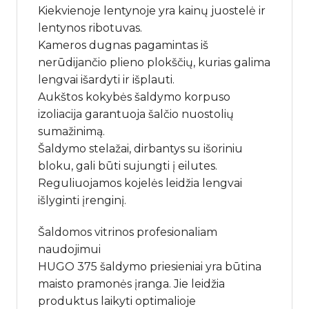
Kiekvienoje lentynoje yra kainų juostelė ir
lentynos ribotuvas.
Kameros dugnas pagamintas iš
nerūdijančio plieno plokščių, kurias galima
lengvai išardyti ir išplauti.
Aukštos kokybės šaldymo korpuso
izoliacija garantuoja šalčio nuostolių
sumažinimą.
Šaldymo stelažai, dirbantys su išoriniu
bloku, gali būti sujungti į eilutes.
Reguliuojamos kojelės leidžia lengvai
išlyginti įrenginį.
Šaldomos vitrinos profesionaliam
naudojimui
HUGO 375 šaldymo priesieniai yra būtina
maisto pramonės įranga. Jie leidžia
produktus laikyti optimalioje