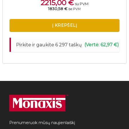
2215,00
€
su PVM
1830,58 €
be PVM
Į KREPŠELĮ
Pirkite ir gaukite 6 297 taškų
(Vertė: 62,97 €)
Prenumeruok mūsų naujienlaiškį