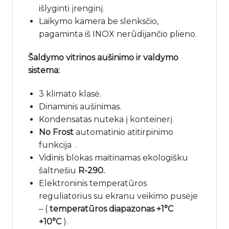
išlyginti įrenginį.
Laikymo kamera be slenksčio,
pagaminta iš INOX nerūdijančio plieno.
Šaldymo vitrinos aušinimo ir valdymo
sistema:
3 klimato klasė.
Dinaminis aušinimas.
Kondensatas nuteka į konteinerį.
No Frost
automatinio atitirpinimo
funkcija .
Vidinis blokas maitinamas ekologišku
šaltnešiu
R-290.
Elektroninis temperatūros
reguliatorius su ekranu veikimo pusėje
– (
temperatūros diapazonas +1°C
+10°C
).