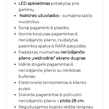
LED apšvietimas
pritaikytas prie
gaminių.
Naktinės užuolaidos
– sumažina šalčio
nuostolius.
Šonai pagaminti iš plastiko.
Išorinis korpusas pagamintas iš
nerūdijančio plieno, nudažytas
pasirinkta spalva iš RAPA pavyzdžio.
Padalytas, nuimamas
nerūdijančio
plieno „veidrodinis“ ekrano dugnas
Vidinis stogelis pagamintas iš
nerūdijančio plieno su minkštais
buferiais.
Elektroninis termometras iš kliento
pusės.
Stalviršis pagamintas iš poliruoto
nerūdijančio plieno
– plotis 28 cm.
Reguliuojamos kojelės leidžia lengviau