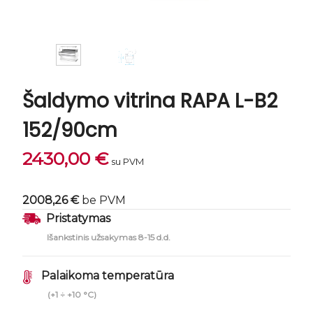
Šaldymo vitrina RAPA L-B2
152/90cm
2430,00
€
su PVM
2008,26 €
be PVM
Pristatymas
Išankstinis užsakymas 8-15 d.d.
Palaikoma temperatūra
(+1 ÷ +10 °C)