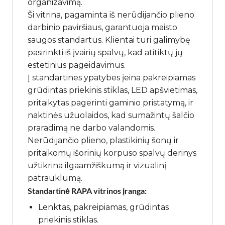
organizavimą.
Ši vitrina, pagaminta iš nerūdijančio plieno
darbinio paviršiaus, garantuoja maisto
saugos standartus. Klientai turi galimybę
pasirinkti iš įvairių spalvų, kad atitiktų jų
estetinius pageidavimus.
Į standartines ypatybes įeina pakreipiamas
grūdintas priekinis stiklas, LED apšvietimas,
pritaikytas pagerinti gaminio pristatymą, ir
naktinės užuolaidos, kad sumažintų šalčio
praradimą ne darbo valandomis.
Nerūdijančio plieno, plastikinių šonų ir
pritaikomų išorinių korpuso spalvų derinys
užtikrina ilgaamžiškumą ir vizualinį
patrauklumą.
Standartinė RAPA vitrinos įranga:
Lenktas, pakreipiamas, grūdintas
priekinis stiklas.