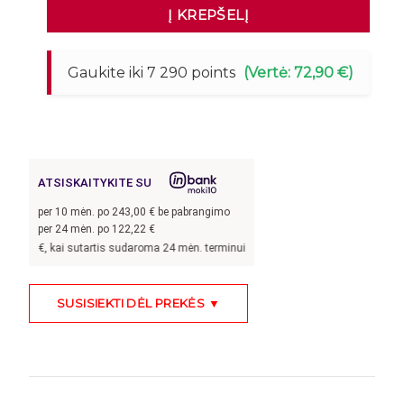
Į KREPŠELĮ
Gaukite iki 7 290 points
(Vertė: 72,90 €)
ATSISKAITYKITE SU
per
10
mėn. po
243,00
€ be pabrangimo
per 24 mėn. po
122,22
€
00
€, kai sutartis sudaroma 24 mėn. terminui, metinė palūkanų norma –
8,9
%, sut
SUSISIEKTI DĖL PREKĖS ▼