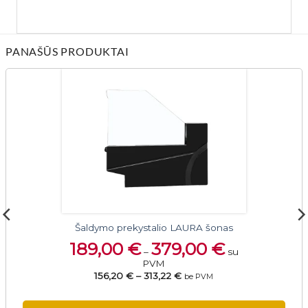
PANAŠŪS PRODUKTAI
Šaldymo prekystalio LAURA šonas
189,00
€
379,00
€
–
su
PVM
156,20 €
–
313,22 €
be PVM