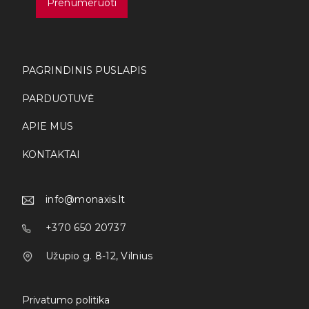
Prenumeruoti
page
PAGRINDINIS PUSLAPIS
PARDUOTUVĖ
APIE MUS
KONTAKTAI
info@monaxis.lt
+370 650 20737
Užupio g. 8-12, Vilnius
Privatumo politika