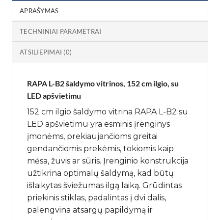
APRAŠYMAS
TECHNINIAI PARAMETRAI
ATSILIEPIMAI (0)
RAPA L-B2 šaldymo vitrinos, 152 cm ilgio, su
LED apšvietimu
152 cm ilgio šaldymo vitrina RAPA L-B2 su
LED apšvietimu yra esminis įrenginys
įmonėms, prekiaujančioms greitai
gendančiomis prekėmis, tokiomis kaip
mėsa, žuvis ar sūris. Įrenginio konstrukcija
užtikrina optimalų šaldymą, kad būtų
išlaikytas šviežumas ilgą laiką. Grūdintas
priekinis stiklas, padalintas į dvi dalis,
palengvina atsargų papildymą ir