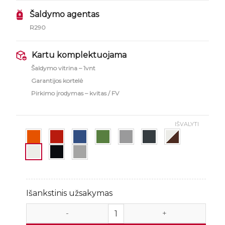
Šaldymo agentas
R290
Kartu komplektuojama
Šaldymo vitrina – 1vnt
Garantijos kortelė
Pirkimo įrodymas – kvitas / FV
IŠVALYTI
Išankstinis užsakymas
produkto kiekis: Šaldymo vitrina RAPA L-B2 152/90cm