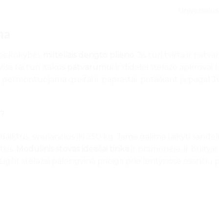
Universalus
yna
tos kokybės
milteliais dengto plieno
. Jis turi tvirtą ir pat
Visa tai turi įtakos
patvarumui
ir didelei stelažo apkrovai (
 permontuojama greitai ir paprastai, pritaikant ją pagal J
i?
 daiktus, sveriančius iki 350 kg. Jame galima laikyti sand
ktus.
Modulinis stovas idealiai tinka
ir pramonėje, ir buityj
 Light stelažai palengvina prieigą prie lentynose esančių