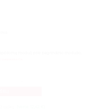
rova
apildomą modulį prie pagrindinio modulio.
ti paspaudus čia.
avimo lentyna FORTIS LIGHT 240x217x40 bazinis modulis 1400
PŠELĮ
242 taškų
(Vertė: 12,42 €)