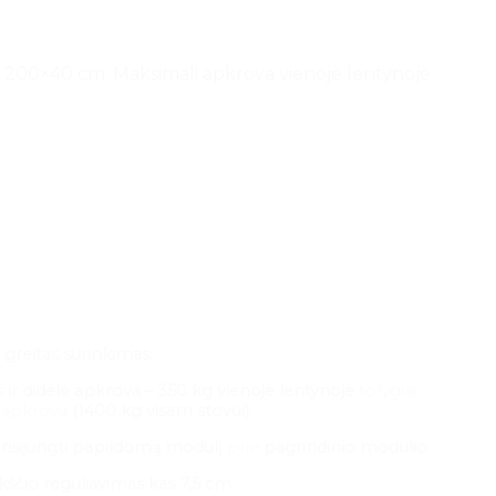
mai 200×40 cm. Maksimali apkrova vienoje lentynoje
 greitas surinkimas.
ir didelė apkrova – 350 kg vienoje lentynoje
tolygiai
t apkrovą
(1400 kg visam stovui).
isijungti
papildomą modulį
prie
pagrindinio modulio.
kščio reguliavimas
kas 7,5 cm