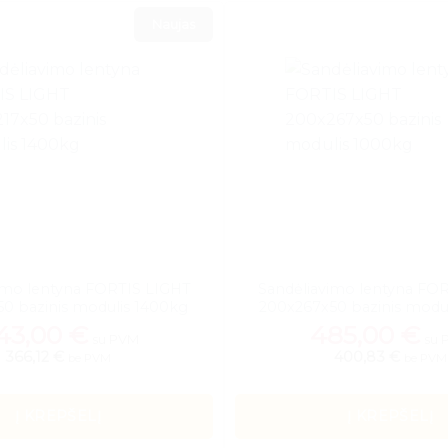
Naujas
imo lentyna FORTIS LIGHT
Sandėliavimo lentyna FO
0 bazinis modulis 1400kg
200x267x50 bazinis modu
43,00
€
485,00
€
su PVM
su 
366,12 €
400,83 €
be PVM
be PVM
Į KREPŠELĮ
Į KREPŠELĮ