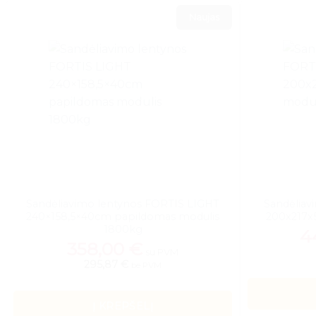
Naujas
Sandėliavimo lentynos FORTIS LIGHT
Sandėliav
240×158,5×40cm papildomas modulis
200x217x5
1800kg
4
358,00
€
su PVM
295,87 €
be PVM
Į KREPŠELĮ