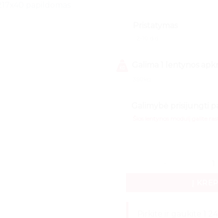
217x40 papildomas
Pristatymas
2-10 d.d.
Galima 1 lentynos apk
350kg
Galimybė prisijungti p
Šios lentynos modulį galite ras
produkto kiekis: Sandėli
Į KRE
Pirkite ir gaukite 1 