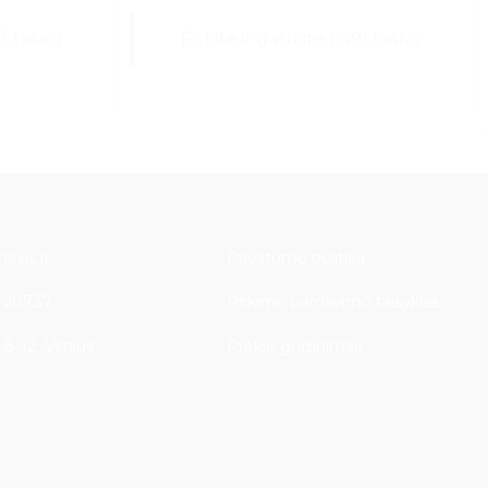
77 taškų
Pirkite ir gaukite 1 491 taškų
axis.lt
Privatumo politika
 20737
Pirkimo-pardavimo taisyklės
8-12, Vilnius
Prekių grąžinimas