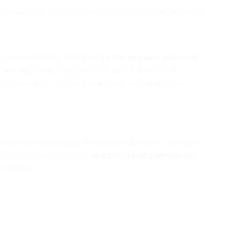
 naudojimas: sandėlyje, parduotuvėje, dirbtuvėse, garaže
varią konstrukciją. Jį sudaro
tvirtas rėmas
ir
plieniniai
1400 kg
viam lentynų moduliui, kai apkrova
ūsų poreikius. Todėl jos niekada nepraras savo
ėliavimo konteinerius, dirbtuvių reikmenis, gamybos
e. Universalumas eidžia
naudoti stelažą:
sandėlyje,
 produktų.