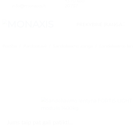
+370 650
Skip
info@monaxis.lt
20737
to
content
PREKYBINĖ ĮRANGA
Pradžia
/
Parduotuvė
/
Sandėliavimo įranga
/
Sandėliavimo lent
Jums taip pat gali patikti...