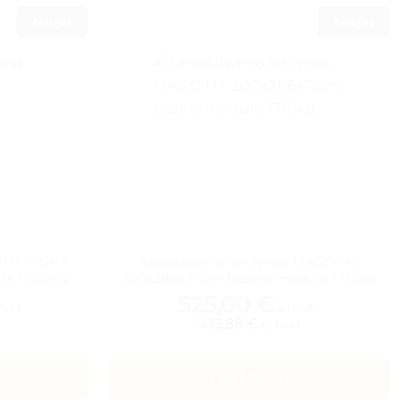
Naujas
Naujas
RTIS LIGHT
Sandėliavimo lentynos MAGO HX
lis 1000kg
200x286x75cm bazinis modulis 1710kg
525,00
€
PVM
su PVM
433,88 €
be PVM
Į KREPŠELĮ