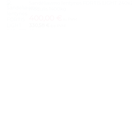
Sandėliavimo lentynos FORTIS LIGHT 240x
modulis 1400kg
400,00
€
su PVM
330,58 €
be PVM