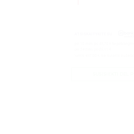
ATSISKAITYKITE SU
per
10
mėn. po
43,70
€ be pabrangi
per 24 mėn. po
23,11
€
Pavyzdžiui, skolinantis
437,00
€, kai sutartis sudaroma 24 mėn. 
SUSISIEKTI DĖL 