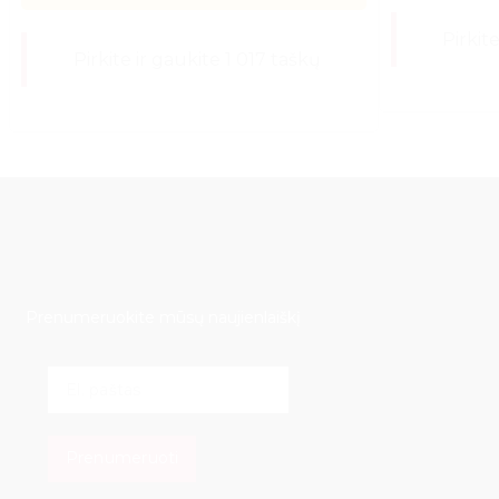
Pirkit
Pirkite ir gaukite 1 017 taškų
Prenumeruokite mūsų naujienlaiškį
E
m
a
i
Prenumeruoti
l
*