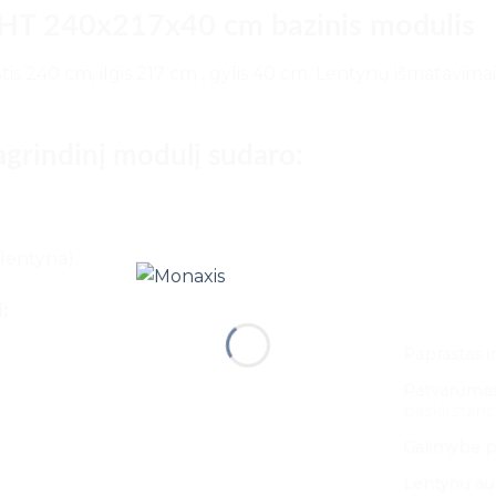
GHT 240x217x40 cm bazinis modulis
tis 240 cm, ilgis 217 cm , gylis 40 cm. Lentynų išmatavi
grindinį modulį sudaro:
/lentyna)
:
Paprastas ir
Patvarumas 
paskirstan
Galimybė pr
Lentynų au