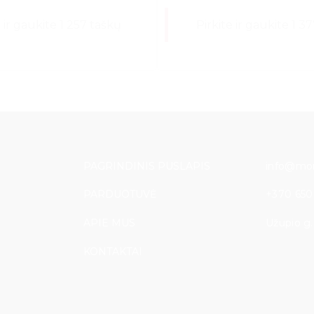
e ir gaukite 1 257 taškų
Pirkite ir gaukite 1 3
PAGRINDINIS PUSLAPIS
info@mon
PARDUOTUVĖ
+370 650
APIE MUS
Užupio g. 
KONTAKTAI