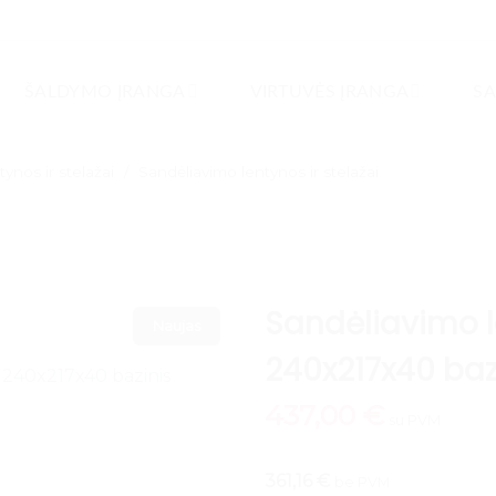
ŠALDYMO ĮRANGA
VIRTUVĖS ĮRANGA
SA
ynos ir stelažai
/
Sandėliavimo lentynos ir stelažai
Sandėliavimo l
Naujas
240x217x40 baz
437,00
€
su PVM
361,16 €
be PVM