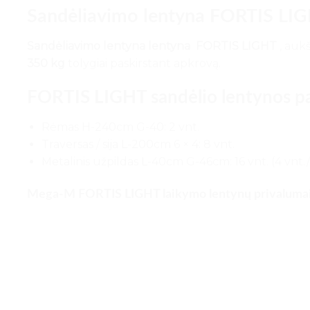
Sandėliavimo lentyna FORTIS LI
Sandėliavimo lentyna lentyna
FORTIS LIGHT
, aukš
350 kg
tolygiai paskirstant apkrovą.
FORTIS LIGHT sandėlio lentynos pa
Rėmas H-240cm G-40: 2 vnt.
Traversas / sija L-200cm 6 × 4: 8 vnt.
Metalinis užpildas L-40cm G-46cm: 16 vnt. (4 vnt.
Mega-M FORTIS LIGHT laikymo lentynų privalumai