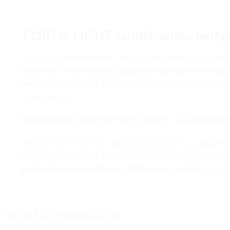
FORTIS LIGHT sandėliavimo lent
„FORTIS“ sandėliavimo lentyna pagaminta iš aukš
traversai
ir
4 lentynos su
papildomais sutvirtinimais.
paskirstyta tolygiai). 4 pakopų lentyna surenkama ir
universalumo.
Sandėliavimo lentyna FORTIS LIGHT – ką joje laikyt
Metalinėje lentynoje galima laikyti didelių gabaritų
medžiagas, įrankius, konservus ir sezoninius produ
parduotuvėje,
sandėlyje,
dirbtuvėse,
garaže
.
Fortis
PANAŠŪS PRODUKTAI