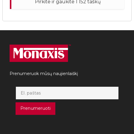
Pirkite ir gaukite 1 152 taškų
Prenumeruok mūsų naujienlaiškį
Prenumeruoti