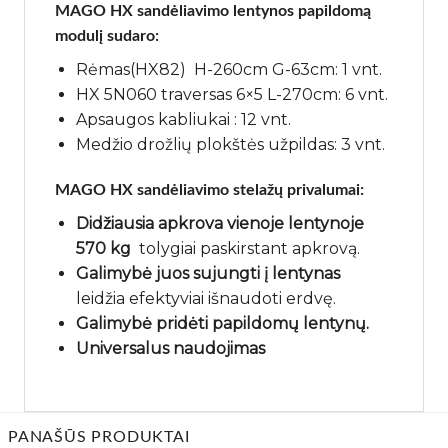
MAGO HX
sandėliavimo lentynos papildomą
modulį sudaro:
Rėmas(HX82) H-260cm G-63cm: 1 vnt.
HX 5N060 traversas 6×5 L-270cm: 6 vnt.
Apsaugos kabliukai : 12 vnt.
Medžio drožlių plokštės užpildas: 3 vnt.
MAGO HX sandėliavimo stelažų privalumai:
Didžiausia apkrova vienoje lentynoje
570 kg
tolygiai paskirstant apkrovą.
Galimybė juos sujungti į lentynas
leidžia efektyviai išnaudoti erdvę.
Galimybė pridėti papildomų lentynų.
Universalus naudojimas
PANAŠŪS PRODUKTAI