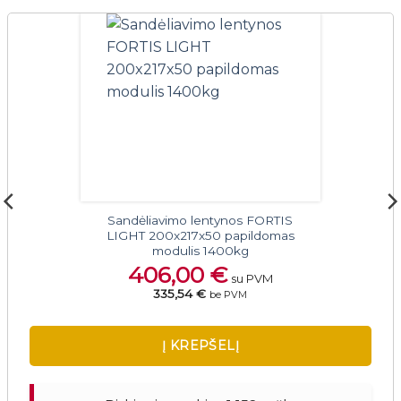
Sandėliavimo lentynos FORTIS
LIGHT 200x217x50 papildomas
modulis 1400kg
406,00
€
su PVM
335,54 €
be PVM
Į KREPŠELĮ