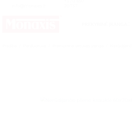
+370 650
Skip
info@monaxis.lt
20737
to
content
PREKYBINĖ ĮRANGA
Pradžia
/
Parduotuvė
/
Pramoninė virtuvės įranga
/
Nerūdijanč