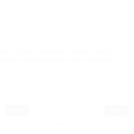
aisto ruošimui ir atitirpinimui. Tai būtina įranga
aitinimo įstaigose, didelėse ir mažose maisto prekių
Naujas
Naujas