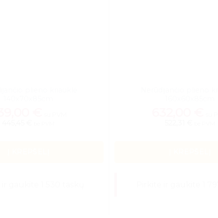
ijančio plieno kriauklė
Nerūdijančio plieno kr
140x70x85cm
160x60x85cm
39,00
€
632,00
€
su PVM
su 
445,45 €
522,31 €
be PVM
be PVM
Į KREPŠELĮ
Į KREPŠELĮ
e ir gaukite 1 530 taškų
Pirkite ir gaukite 1 7