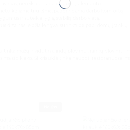
tavimas, nereikia pirkti papildomų elementų.
etu keliamą triukšmą, pagerindama darbo komfortą.
umus ir suteikia lygią, stabilią darbo vietą.
vus dizainas leidžia lengvai surinkti be papildomų įrankių.
ai tinka mažų ir vidutinių indų plovimui, rankų plovimui, m
s maisto kiekis. Ši kriauklė tinka naudoti restoranuose, m
Naujas