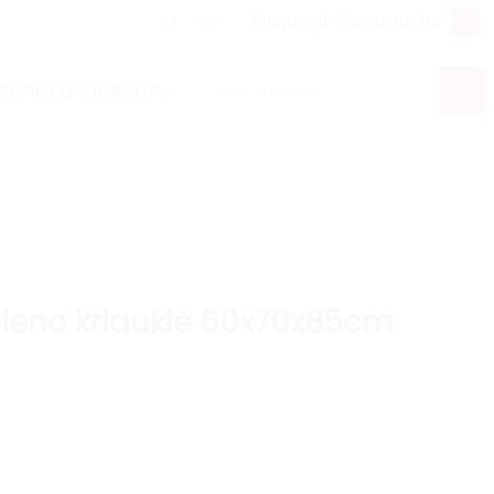
Prisijungti / Registruotis
LT
EN
Ieškoti:
SANDĖLIO ĮRANGA
lieno kriauklė 60x70x85cm