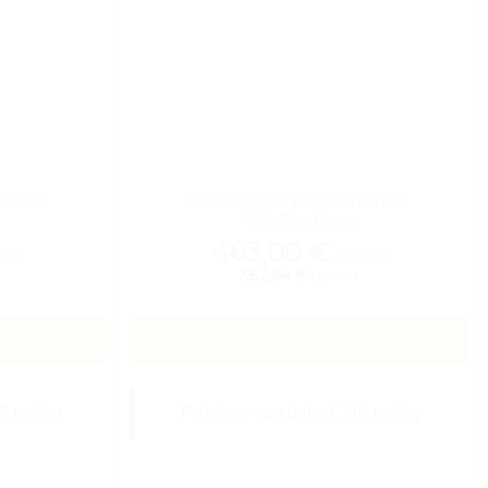
iauklė
Nerūdijančio plieno kriauklė
120x70x85cm
463,00
€
PVM
su PVM
382,64 €
be PVM
Į KREPŠELĮ
97 taškų
Pirkite ir gaukite 1 314 taškų