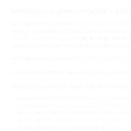
Nerūdijančio plieno kriauklė – būt
Nerūdijančio plieno kriauklė
garantuoja ilgaamžišk
kuris yra biologiškai neutralus, atsparus intensyviam
Kriauklė komplektuojama su
pilnai įrengta išleidim
apatinę lentyną, sutvirtintą plieniniu profiliu.
Po kria
Nerūdijančio plieno kriauklė
užtikrina komfortą ir 
Produktas patvirtintas sąlyčiui su maistu ir pagami
Nerūdijančio plieno virtuvės kriauklės savybės
Lengva valyti
– nerūdijantis plienas yra minimaliai
naudojant įprastus ploviklius. Be to, ši medžiaga yr
Gilus dubuo, skirtas kruopščiam plovimui ir skal
aukštos sienelės neleidžia vandeniui taškytis.
Kraštas, leidžiantis išlaikyti švarią sieną
– dėl specia