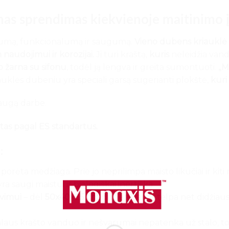
inas sprendimas kiekvienoje maitinimo į
umą, funkcionalumą ir saugumą.
Vieno dubens kriauklė
 naudojimui ir korozijai.
Ji turi kraštą,
kuris
neleidžia vande
o žarna su sifonu
, todėl ją lengva ir greita sumontuoti.
„Me
uklės dubeniu yra speciali garsą sugerianti plokštė,
kuri
saugą darbe.
ntas pagal ES standartus.
:
 porėta medžiaga. Prie jo neprilimpa maisto likučiai ir kiti
a saugi maistui ir biologiškai inertiška.
avimui
– dėl
5
0x40x25 cm
dubens jame telpa net didžiausi 
laus krašto vanduo ir nešvarumai nepatenka už stalo, todėl 