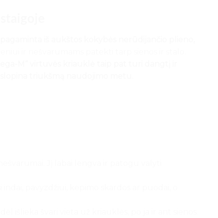
staigoje
pagaminta iš aukštos kokybės nerūdijančio plieno,
niui ir nešvarumams patekti tarp sienos ir stalo.
ga-M“ virtuvės kriauklė taip pat turi dangtį ir
 slopina triukšmą naudojimo metu.
 nešvarumai. Jį labai lengva ir patogu valyti
indai, pavyzdžiui, kepimo skardos ar puodai, o
išlieka švari vieta už kriauklės, po ja ir ant sienos.