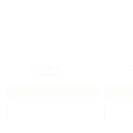
Nerūdijančio plieno kriauklė
Nerūd
140x60x85cm
495,00
€
5
su PVM
409,09 €
be PVM
Į KREPŠELĮ
Pirkite ir gaukite 1 407 taškų
(Vertė: 14,07 €)
Pirkit