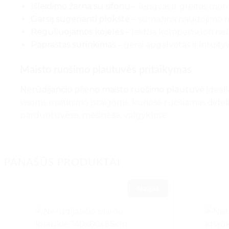
Išleidimo žarna su sifonu
– lengvas ir greitas mon
Garsą sugerianti plokštė
– sumažina naudojimo m
Reguliuojamos kojelės
– leidžia kompensuoti nelyg
Paprastas surinkimas
– gerai apgalvotas ir intuity
Maisto ruošimo plautuvės pritaikymas
Nerūdijančio plieno maisto ruošimo plautuvė
ideali
visoms maitinimo įstaigoms, kuriose ruošiamas dideli
parduotuvėse, mėsinėse, valgyklose.
PANAŠŪS PRODUKTAI
Naujas