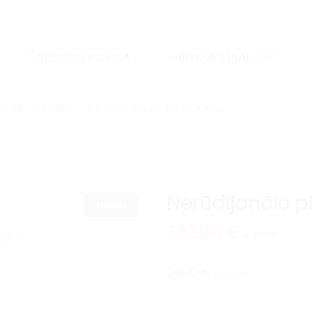
ŠALDYMO ĮRANGA
VIRTUVĖS ĮRANGA
io plieno baldai
/
Nerūdijančio plieno kriauklės
Nerūdijančio p
Naujas
322,00
€
su PVM
266,12 €
be PVM