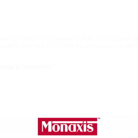
merų kriauklės ir kanalizaciją modelis . Spintelė pagami
patiekalą po ranka . Šio baldo privalumas yra ir tai, kad j
s pagal ES standartus
Gili kamera kruo
ėtos tekstūros medžiaga. Prie jo
matmenys 40 x 40
 ir patogu plauti naudojant standartines
puodai, o aukšt
 biologiškai inertiška.