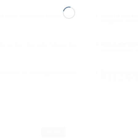
ir greitą prieigą prie papildomos
Lentyna kaip pa
saugyklos vietos,
ka vanduo ir bet koks nešvarumas
Reguliuojamos k
gaunama lygi ir s
is plienas yra medžiaga, pasižyminti
Savarankiškas su
lengva surinkti 
Naujas