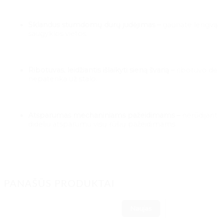
Sklandus stumdomų durų judėjimas –
gaunate lengvą 
saugyklos vietos.
Ribotuvas, leidžiantis išlaikyti sieną švarią –
ribotuvo dė
nepatenka už stalo.
Atsparumas mechaniniams pažeidimams –
nerūdijant
dideliu atsparumu visų rūšių pažeidimams
PANAŠŪS PRODUKTAI
Naujas