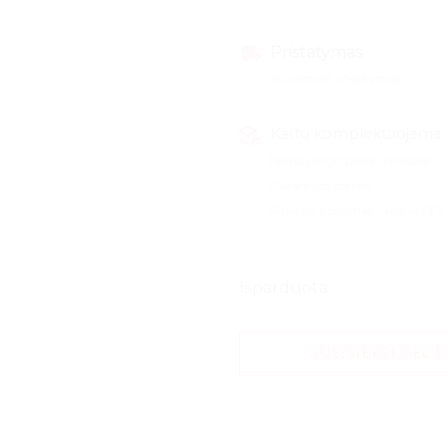
Pristatymas
Išankstinis užsakymas
Kartu komplektuojama
Nerūdijančio plieno kriauklė
Garantijos kortelė
Pirkimo įrodymas – kvitas / FV
Išparduota
SUSISIEKTI DĖL 