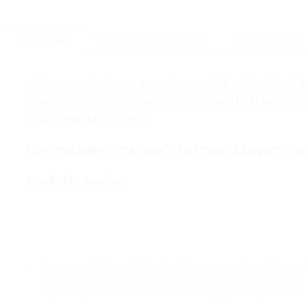
APRAŠYMAS
TECHNINIAI PARAMETRAI
ATSILIEPIMAI (0)
Siūlome spintelę su stumdomomis durimis, dviejų ka
apatinės įmontuotos lentynos galite turėti kiekvieną 
stabilumą darbo metu.
Gaminys, patvirtintas sąlyčiui su maistu, pagaminta
Produkto savybės:
Lengva valyti –
nerūdijantis plienas yra minimaliai por
neprilimpa maisto likučiai ir nešvarumai. Labai lengva
valymo priemones. Be to, medžiaga yra saugi maistui ir