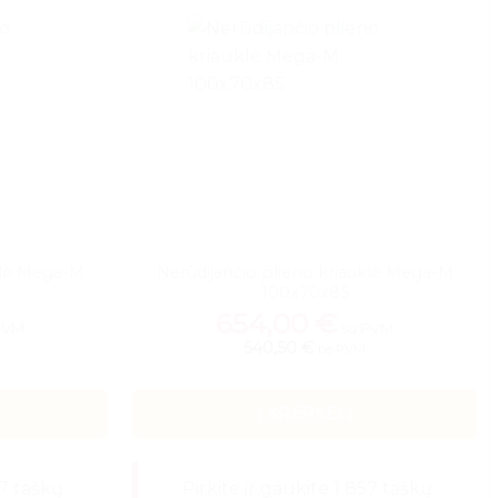
klė Mega-M
Nerūdijančio plieno kriauklė Mega-M
100x70x85
654,00
€
PVM
su PVM
540,50 €
be PVM
Į KREPŠELĮ
47 taškų
Pirkite ir gaukite 1 857 taškų