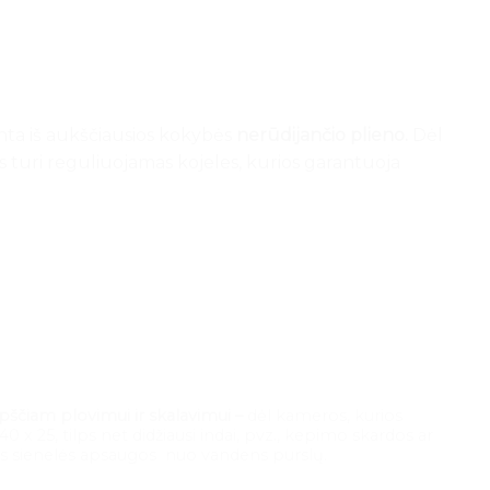
nta iš aukščiausios kokybės
nerūdijančio plieno.
Dėl
is turi reguliuojamas kojeles, kurios garantuoja
pščiam plovimui ir skalavimui –
dėl kameros, kurios
 x 25, tilps net didžiausi indai, pvz., kepimo skardos ar
os sienelės apsaugos nuo vandens purslų.