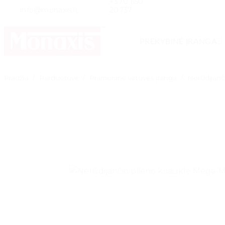
+370 650
Skip
info@monaxis.lt
20737
to
content
PREKYBINĖ ĮRANGA
Pradžia
/
Parduotuvė
/
Pramoninė virtuvės įranga
/
Nerūdijanč