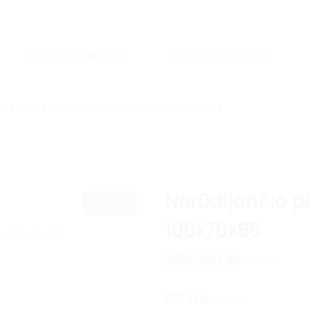
ŠALDYMO ĮRANGA
VIRTUVĖS ĮRANGA
io plieno baldai
/
Nerūdijančio plieno kriauklės
Nerūdijančio p
Naujas
100x70x85
696,00
€
su PVM
575,21 €
be PVM