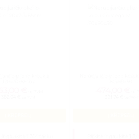
ijančio plieno kriauklė
Nerūdijančio plieno kriau
120x70x85cm
60x60x50
63,00
€
474,00
€
su PVM
su 
382,64 €
391,74 €
be PVM
be PVM
Į KREPŠELĮ
Į KREPŠELĮ
e ir gaukite 1 314 taškų
Pirkite ir gaukite 1 3