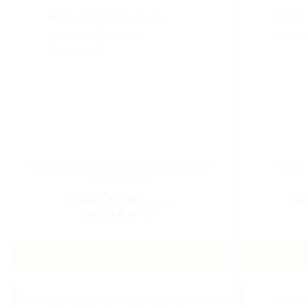
Nerūdijančio plieno kriauklė Mega-M
Nerūd
120x60x85
654,00
€
4
su PVM
540,50 €
be PVM
Į KREPŠELĮ
Pirkite ir gaukite 1 857 taškų
(Vertė: 18,57 €)
Pirkit