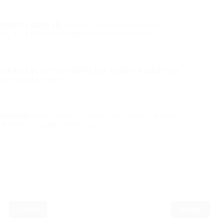
pildoma saugykla –
dėl to įgyjame papildomos
 kuri yra tokia vertinga kiekvienoje virtuvėje.
ojelės, kad kompensuotų bet kokius nelygumus –
tabili darbo vieta.
rinkimas –
dėl gerai apgalvoto ir intuityvaus dizaino jį
patiems nenaudojant įrankių.
Naujas
Naujas