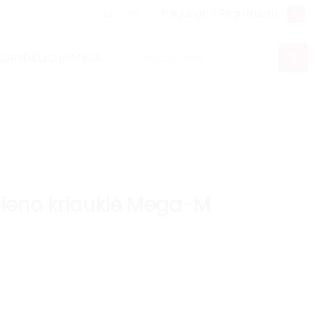
Prisijungti / Registruotis
LT
EN
Ieškoti:
SANDĖLIO ĮRANGA
lieno kriauklė Mega-M