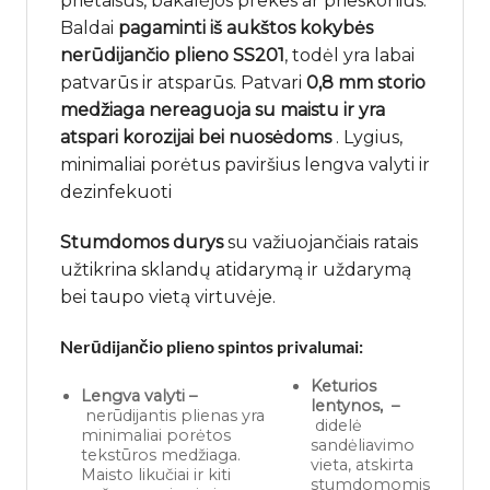
prietaisus, bakalėjos prekes ar prieskonius.
Baldai
pagaminti iš aukštos kokybės
nerūdijančio plieno SS201
, todėl yra labai
patvarūs ir atsparūs. Patvari
0,8 mm storio
medžiaga
nereaguoja su maistu ir yra
atspari korozijai bei nuosėdoms
. Lygius,
minimaliai porėtus paviršius lengva valyti ir
dezinfekuoti
Stumdomos durys
su važiuojančiais ratais
užtikrina sklandų atidarymą ir uždarymą
bei taupo vietą virtuvėje.
Nerūdijančio plieno spintos privalumai:
Keturios
Lengva valyti –
lentynos, –
nerūdijantis plienas yra
didelė
minimaliai porėtos
sandėliavimo
tekstūros medžiaga.
vieta, atskirta
Maisto likučiai ir kiti
stumdomomis