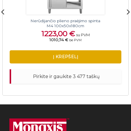
Nerūdijančio plieno praėjimo spinta
M4 100x50x180cm
1223,00
€
su PVM
1010,74 €
be PVM
Į KREPŠELĮ
Pirkite ir gaukite 3 477 taškų