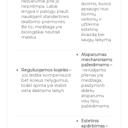
nešvarumai prie jo
durimis, kurios
neprilimpa. Labai
apsaugo nuo
lengva ir patogu plauti
išorinių
naudojant standartines
veiksnių ir
skalbimo priemones.
užtikrina
Be to, medžiaga yra
estetinę
biologiškai neutrali
išvaizdą bei
maistui.
saugų laikymą.
Atsparumas
mechaniniams
pažeidimams –
Reguliuojamos kojelės –
nerūdijantis
jos leidžia kompensuoti
plienas yra
bet kokius nelygumus,
medžiaga,
todėl spinta yra stabili
pasižyminti
vieta daiktams laikyti.
dideliu
atsparumu
visų tipų
pažeidimams.
Estetinis
apdirbimas –