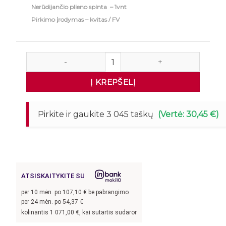
Nerūdijančio plieno spinta – 1vnt
Pirkimo įrodymas – kvitas / FV
produkto kiekis: Nerūdijančio plieno praėjimo spint
Į KREPŠELĮ
Pirkite ir gaukite 3 045 taškų
(Vertė: 30,45 €)
ATSISKAITYKITE SU
per
10
mėn. po
107,10
€ be pabrangimo
per 24 mėn. po
54,37
€
nantis
1 071,00
€, kai sutartis sudaroma 24 mėn. terminui, metinė palūkanų norm