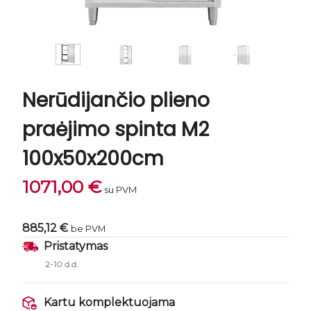
Nerūdijančio plieno
praėjimo spinta M2
100x50x200cm
1071,00
€
su PVM
885,12 €
be PVM
Pristatymas
2-10 d.d.
Kartu komplektuojama