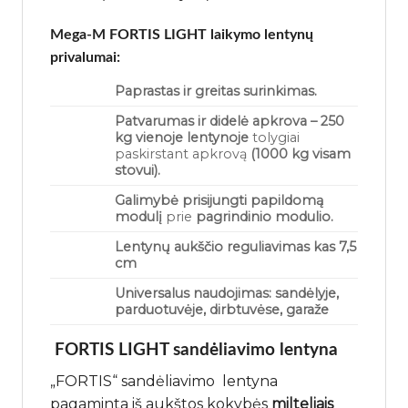
Mega-M FORTIS LIGHT laikymo lentynų
privalumai:
Paprastas ir greitas surinkimas.
Patvarumas ir didelė apkrova – 250
kg vienoje lentynoje
tolygiai
paskirstant apkrovą
(1000 kg visam
stovui).
Galimybė prisijungti
papildomą
modulį
prie
pagrindinio modulio.
Lentynų aukščio reguliavimas
kas 7,5
cm
Universalus naudojimas: sandėlyje,
parduotuvėje, dirbtuvėse, garaže
FORTIS LIGHT sandėliavimo lentyna
„FORTIS“ sandėliavimo lentyna
pagaminta iš aukštos kokybės
milteliais