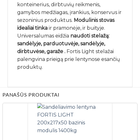
konteinerius, dirbtuvių reikmenis,
gamybos medžiagas, įrankius, konservus ir
sezoninius produktus.
Modulinis stovas
idealiai tinka
ir pramonėje, ir buityje.
Universalumas eidžia
naudoti stelažą:
sandėlyje,
parduotuvėje,
sandėlyje,
dirbtuvėse,
garaže
.
Fortis Light stelažai
palengvina prieigą prie lentynose esančių
produktų.
PANAŠŪS PRODUKTAI