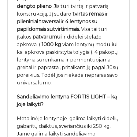
dengto plieno
. Jis turi tvirtą ir patvarią
konstrukciją. Jį sudaro
tvirtas rėmas
ir
plieniniai traversai
ir
4 lentynos su
papildomais sutvirtinimais.
Visa tai turi
įtakos
patvarumui
ir didelei stelažo
apkrovai (
1000 kg
viam lentynų moduliui,
kai apkrova paskirstyta tolygiai). 4 pakopų
lentyna surenkama ir permontuojama
greitai ir paprastai, pritaikant ją pagal Jūsų
poreikius. Todėl jos niekada nepraras savo
universalumo.
Sandėliavimo lentyna FORTIS LIGHT – ką
joje laikyti?
Metalinėje lentynoje galima laikyti didelių
gabaritų daiktus, sveriančius iki 250 kg.
Jame galima laikyti sandėliavimo