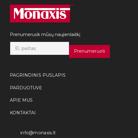
Prenumeruok mūsų naujienlaiškį
E
m
Prenumeruoti
a
i
l
*
PAGRINDINIS PUSLAPIS
PARDUOTUVĖ
APIE MUS
KONTAKTAI
info@monaxis.lt