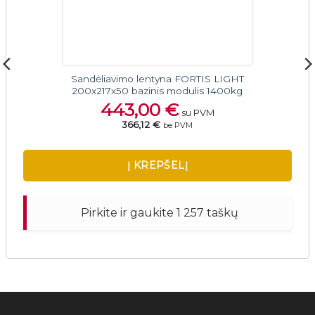
Sandėliavimo lentyna FORTIS LIGHT
200x217x50 bazinis modulis 1400kg
443,00
€
su PVM
366,12 €
be PVM
Į KREPŠELĮ
Pirkite ir gaukite 1 257 taškų