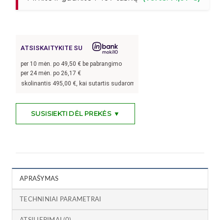
ATSISKAITYKITE SU
per
10
mėn. po
49,50
€ be pabrangimo
per 24 mėn. po
26,17
€
i, skolinantis
495,00
€, kai sutartis sudaroma 24 mėn. terminui, metinė palūkan
SUSISIEKTI DĖL PREKĖS ▼
APRAŠYMAS
TECHNINIAI PARAMETRAI