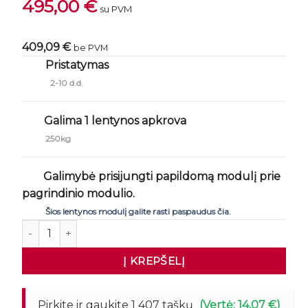
495,00
€
su PVM
409,09 €
be PVM
Pristatymas
2-10 d.d.
Galima 1 lentynos apkrova
250kg
Galimybė prisijungti papildomą modulį prie
pagrindinio modulio.
Šios lentynos modulį galite rasti paspaudus čia.
produkto kiekis: Sandėliavimo lentyna FORTIS LIGHT 24
Į KREPŠELĮ
Pirkite ir gaukite 1 407 taškų
(Vertė: 14,07 €)