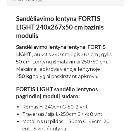
ATSILIEPIMAI (0)
Sandėliavimo lentyna FORTIS
LIGHT 240x267x50 cm bazinis
modulis
Sandėliavimo lentyna lentyna
FORTIS
LIGHT
, aukštis 240 cm, ilgis 267 cm , gylis
50 cm. Lentynų išmatavimai 250×50 cm.
Maksimali apkrova vienoje lentynoje
2
50 kg
tolygiai paskirstant apkrovą.
FORTIS LIGHT sandėlio lentynos
pagrindinį modulį sudaro:
Rėmas H-240cm G-50: 2 vnt.
Traversas / sija L-250cm 6 × 4: 8 vnt.
Metalinis užpildas L-50cm G-46cm: 20
vnt. (5 vnt./lentyna)