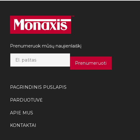
Prenumeruok mūsų naujienlaiškį
E
m
Prenumeruoti
a
i
l
*
PAGRINDINIS PUSLAPIS
PARDUOTUVĖ
APIE MUS
KONTAKTAI