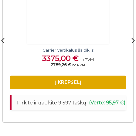
Carrier vertikalus šaldiklis
3375,00
€
su PVM
2789,26 €
be PVM
Į KREPŠELĮ
Pirkite ir gaukite 9 597 taškų
(Vertė: 95,97 €)