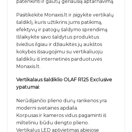
patenkinti ir gautų geriausią aptarnavimą.
Pasitikėkite Monaxis.lt ir įsigykite vertikalų
šaldiklį, kuris užtikrins jums patikimą,
efektyvų ir patogų šaldymo sprendimą.
Išlaikykite savo šaldytus produktus
šviežius ilgiau ir džiaukitės jų aukštos
kokybės išsaugojimu su vertikaliuoju
šaldikliu iš internetinės parduotuvės
Monaxis.lt.
Vertikalaus šaldiklio OLAF R125 Exclusive
ypatumai:
Nerūdijančio plieno durų rankenos yra
moderni svetainės apdaila.
Korpusas ir kameros vidus pagaminti iš
milteliniu būdu dengto plieno.
Vertikalus LED apšvietimas abiejose