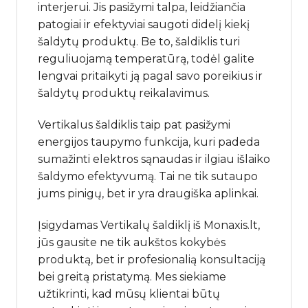
interjerui. Jis pasižymi talpa, leidžiančia
patogiai ir efektyviai saugoti didelį kiekį
šaldytų produktų. Be to, šaldiklis turi
reguliuojamą temperatūrą, todėl galite
lengvai pritaikyti ją pagal savo poreikius ir
šaldytų produktų reikalavimus.
Vertikalus šaldiklis taip pat pasižymi
energijos taupymo funkcija, kuri padeda
sumažinti elektros sąnaudas ir ilgiau išlaiko
šaldymo efektyvumą. Tai ne tik sutaupo
jums pinigų, bet ir yra draugiška aplinkai.
Įsigydamas Vertikalų šaldiklį iš Monaxis.lt,
jūs gausite ne tik aukštos kokybės
produktą, bet ir profesionalią konsultaciją
bei greitą pristatymą. Mes siekiame
užtikrinti, kad mūsų klientai būtų