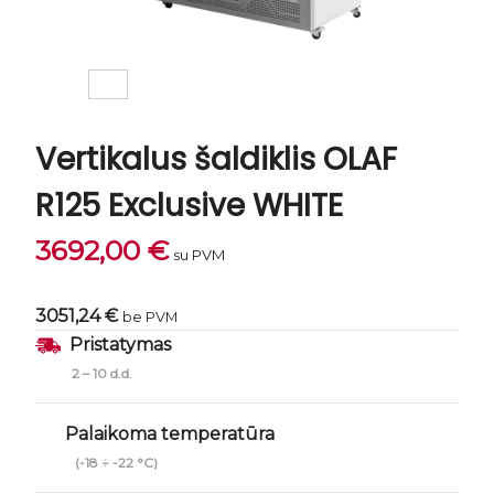
Vertikalus šaldiklis OLAF
R125 Exclusive WHITE
3692,00
€
su PVM
3051,24 €
be PVM
Pristatymas
2 – 10 d.d.
Palaikoma temperatūra
(-18 ÷ -22 °C)