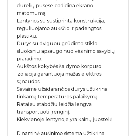
durelių pusėse padidina ekrano
matomumą.
Lentynos su sustiprinta konstrukcija,
reguliuojamo aukščio ir padengtos
plastiku.
Durys su dvigubu grūdinto stiklo
sluoksniu apsaugo nuo vėsinimo savybių
praradimo.
Aukštos kokybės šaldymo korpuso
izoliacija garantuoja mažas elektros
sąnaudas.
Savaime užsidarančios durys užtikrina
tinkamą temperatūros palaikymą.
Ratai su stabdžiu leidžia lengvai
transportuoti įrenginį.
Kiekvienoje lentynoje yra kainų juostelė.
Dinaminė aušinimo sistema užtikrina