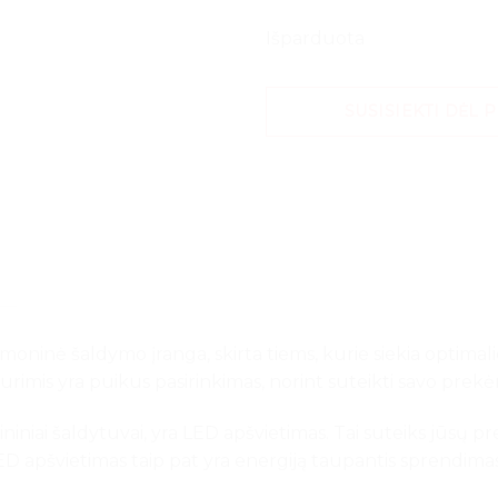
Išparduota
SUSISIEKTI DĖL 
)
oninė šaldymo įranga, skirta tiems, kurie siekia optimalio
durimis yra puikus pasirinkimas, norint suteikti savo prekėms
rininiai šaldytuvai, yra LED apšvietimas. Tai suteiks jūsų 
ED apšvietimas taip pat yra energiją taupantis sprendimas,