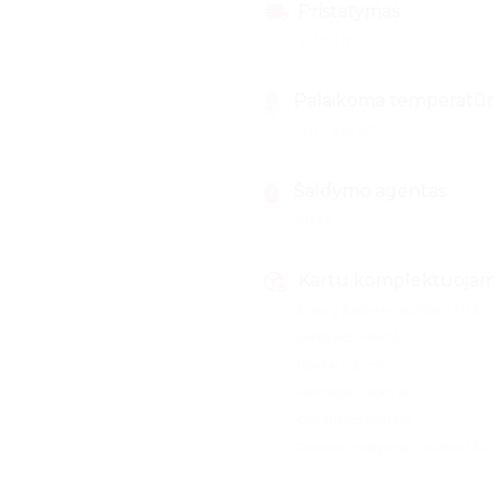
Pristatymas
2-10 d.d
Palaikoma temperatūr
(0 ÷ +10 °C)
Šaldymo agentas
R134a
Kartu komplektuoja
2 durų šaldymo spinta – 1vnt
Lentynos – 8vnt
Raktai – 2 vnt
Vartotojo vadovas
Garantijos kortelė
Pirkimo įrodymas – kvitas / FV