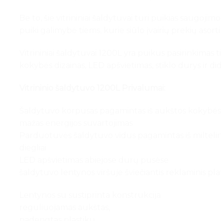
Be to, šie vitrininiai šaldytuvai turi puikias saugojimo
puiki galimybė tiems, kurie siūlo įvairių prekių asort
Vitrininiai šaldytuvai 1200L yra puikus pasirinkima
kokybės dizainas, LED apšvietimas, stiklo durys ir 
Vitrininio šaldytuvo 1200L Privalumai:
Šaldytuvo korpusas pagamintas iš aukštos kokybės 
mažas energijos suvartojimas
Parduotuvės šaldytuvo vidus pagamintas iš miltelini
diegliai
LED apšvietimas abiejose durų pusėse
šaldytuvo lentynos viršuje šviečiantis reklaminis pl
Lentynos su sustiprinta konstrukcija
reguliuojamas aukštas,
padengtas plastiku.