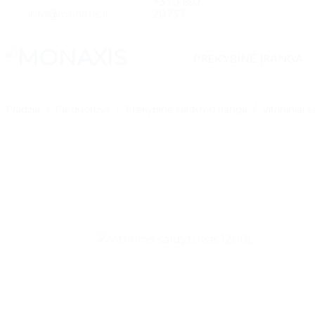
+370 650
Skip
info@monaxis.lt
20737
to
content
PREKYBINĖ ĮRANGA
Pradžia
/
Parduotuvė
/
Prekybinė šaldymo įranga
/
Vitrininiai 