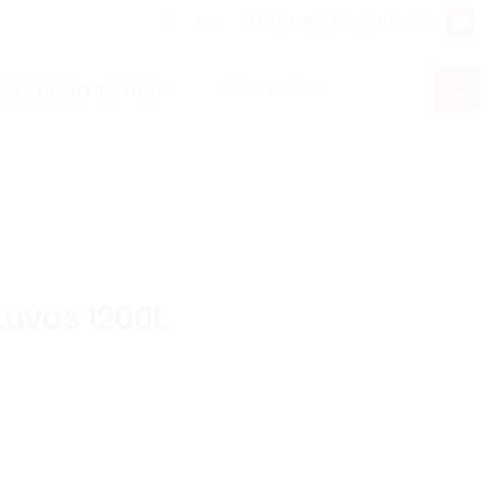
Prisijungti / Registruotis
LT
EN
Ieškoti:
SANDĖLIO ĮRANGA
ytuvas 1200L