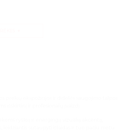
PREKĖS ▼
s prekių ekspozicijos ir didelės saugojimo talpos.
 išskirtinį ir profesionalų įvaizdį.
prekėms ryškią ir energingą vizualią akcentą,
 leidžiantis sutaupyti išlaidas ir tuo pačiu metu