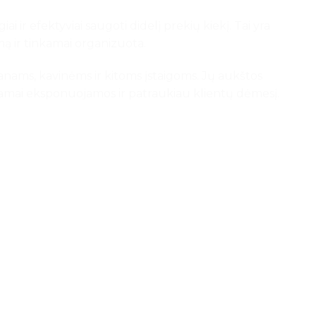
ai ir efektyviai saugoti didelį prekių kiekį. Tai yra
amą ir tinkamai organizuota.
anams, kavinėms ir kitoms įstaigoms. Jų aukštos
nkamai eksponuojamos ir patraukiau klientų dėmesį.