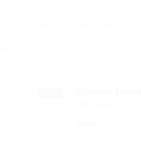
ŠALDYMO ĮRANGA
VIRTUVĖS ĮRANGA
šaldytuvai
Vitrininis šald
Naujas
2373,00
€
su PVM
1961,16 €
be PVM