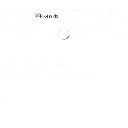
 talpos galimybes. Su dideliu vidiniu tūriu, jūs galite patogi
imentą ir nori užtikrinti, kad viskas būtų patogiai pasieki
s tiek mažesnėms, tiek didesnėms prekybos vietoms, restor
didelė saugojimo talpa užtikrins, kad jūsų prekės būtų ti
milteliniu būdu dažyto plieno
u būdu dažyto plieno, todėl jį lengva valyti
afonas