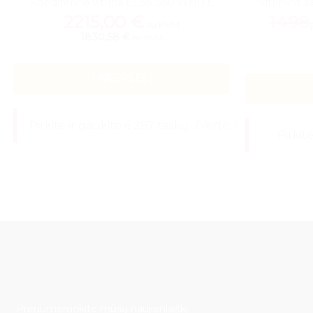
Konditerinė vitrina ELSA S60 WHITE
Vitrininis 
2215,00
€
1498
su PVM
1830,58 €
be PVM
Į KREPŠELĮ
Pirkite ir gaukite 6 297 taškų
(Vertė: 62,97 €)
Pirkit
Prenumeruokite mūsų naujienlaiškį