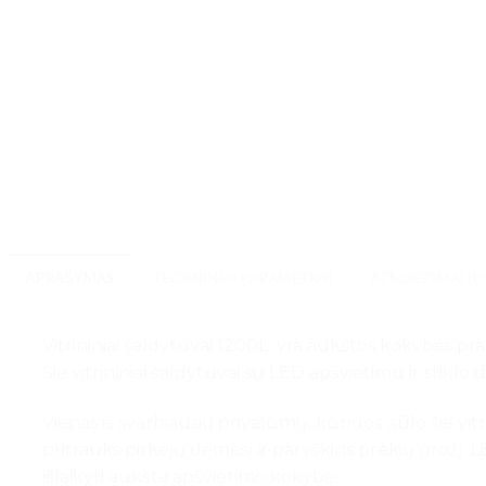
APRAŠYMAS
TECHNINIAI PARAMETRAI
ATSILIEPIMAI (0
Vitrininiai šaldytuvai 1200L yra aukštos kokybės pram
Šie vitrininiai šaldytuvai su LED apšvietimu ir stiklo 
Vienas iš svarbiausių privalumų, kuriuos siūlo šie vit
pritrauks pirkėjų dėmesį ir paryškins prekių grožį. L
išlaikyti aukštą apšvietimo kokybę.