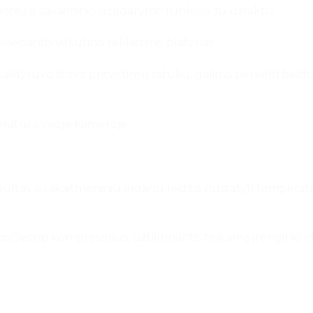
niu ir savaiminio užsidarymo funkcija su užraktu.
iečiantis viršutinis reklaminis plafonas .
ldytuvo stovo pritvirtintų ratukų, galima perkelti baldus, 
ratūrą visoje kameroje.
ltas su skaitmeniniu ekranu leidžia nustatyti temperatūrą
ecop kompresorius, užtikrinantis tinkamą įrenginio ef