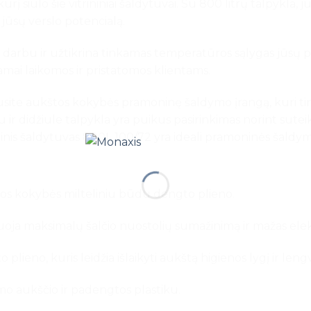
į siūlo šie vitrininiai šaldytuvai. Su 800 litrų talpykla, j
 jūsų verslo potencialą.
iu darbu ir užtikrina tinkamas temperatūros sąlygas jūsų 
mai laikomos ir pristatomos klientams.
ausite aukštos kokybės pramoninę šaldymo įrangą, kuri ti
imu ir didžiule talpykla yra puikus pasirinkimas norint su
ininis šaldytuvas 800L 100/72 yra ideali pramoninės šaldymo
ios kokybės milteliniu būdu dengto plieno.
uoja maksimalų šalčio nuostolių sumažinimą ir mažas ele
lieno, kuris leidžia išlaikyti aukštą higienos lygį ir leng
mo aukščio ir padengtos plastiku.