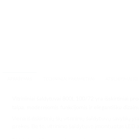
APRAŠYMAS
TECHNINIAI PARAMETRAI
ATSILIEPIMAI (0)
Vitrininiai šaldytuvai 800L 100/72 yra išskirtiniai pr
talpa, moderniomis funkcijomis ir elegantišku dizain
Viena iš išskirtinių šių vitrininių šaldytuvų savybių 
prekes. Be to, vitrininio šaldytuvo įmontuotas LED ap