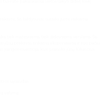
ūs turėsite pakankamai vietos laikyti didelį kiekį
prekėms. Šis šaldytuvas suteiks jums reikiamą
nka tiek mažesniems, tiek didesniems verslams. Šis
teikti jūsų prekėms tinkamą eksponavimą ir tuo pačiu
 įrangos investicija, kuri pranoks jūsų lūkesčius.
ktros sąnaudas.
vą valymą.