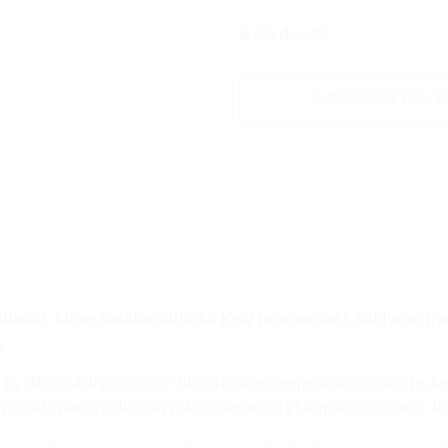
Išparduota
SUSISIEKTI DĖL 
oduktai, kurie idealiai atitinka jūsų pramoninės šaldymo įr
u.
yra jų stiklo durys. Jos ne tik suteikia elegantišką išvaizdą
švietimas užtikrina ryškią ir energiją taupančią šviesą, k