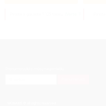
Pirkite ir gaukite 7 125 taškų
(Vertė: 71,25 €)
Pirkite
Prenumeruokite mūsų naujienlaiškį
E
Prenumeruoti
m
a
i
l
*
MONAXIS © all rights reserved