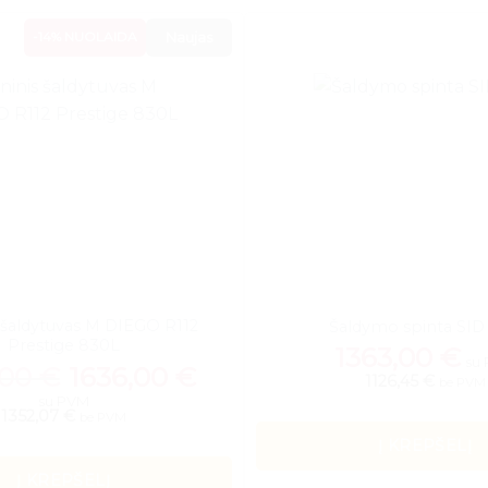
-14% NUOLAIDA
Naujas
s šaldytuvas M DIEGO R112
Šaldymo spinta SID
Prestige 830L
1363,00
€
su
Original
Current
,00
€
1636,00
€
1126,45 €
price
price
be PVM
was:
is:
su PVM
1899,00 €.
1636,00 €.
1352,07 €
be PVM
Į KREPŠELĮ
Į KREPŠELĮ