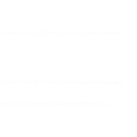
siekiant kruopščiai nušluostyti grindis ir detaliai
 nuo 0 iki +10 °C. Be to, jis nuolat informuoja apie
ektyvumą ir energijos vartojimo efektyvumą.