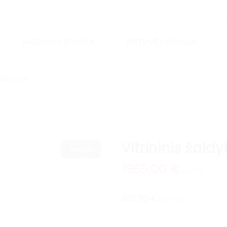
ŠALDYMO ĮRANGA
VIRTUVĖS ĮRANGA
šaldytuvai
Vitrininis šald
Naujas
1955,00
€
su PVM
1615,70 €
be PVM