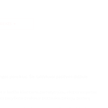
PREKĖS ▼
angos poreikius. Šie šaldytuvai pasižymi didžiule
, bet ir leidžia klientams pamatyti jūsų eksponuojamas
uri paryškina prekes ir pritraukia pirkėjų dėmesį.