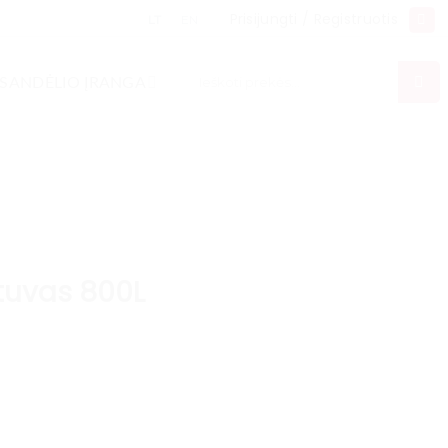
Prisijungti / Registruotis
LT
EN
Ieškoti:
SANDĖLIO ĮRANGA
ytuvas 800L