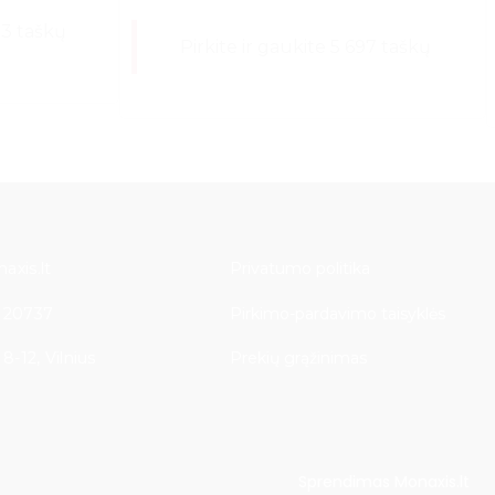
73 taškų
Pirkite ir gaukite 5 697 taškų
axis.lt
Privatumo politika
 20737
Pirkimo-pardavimo taisyklės
8-12, Vilnius
Prekių grąžinimas
Sprendimas Monaxis.lt