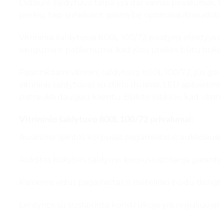
Didžiulė šaldytuvo talpa yra dar vienas privalumas, kur
prekių, taip suteikiant galimybę optimaliai išnaudoti
Vitrininiai šaldytuvai 800L 100/72 pasižymi efektyv
saugumą ir patikimumą, kad jūsų prekės būtų tinka
Pasirinkdami vitrininį šaldytuvą 800L 100/72, jūs g
vitrininis šaldytuvas su stiklo durimis, LED apšviet
patraukti daugiau klientų. Būkite įsitikinę, kad vitr
Vitrininio šaldytuvo 800L 100/72 privalumai:
Aušinimo spintos korpusas pagamintas iš aukščiaus
Aukštos kokybės šaldymo korpuso izoliacija garant
Kameros vidus pagamintas iš milteliniu būdu dengto p
Lentynos su sustiprinta konstrukcija yra reguliuoja