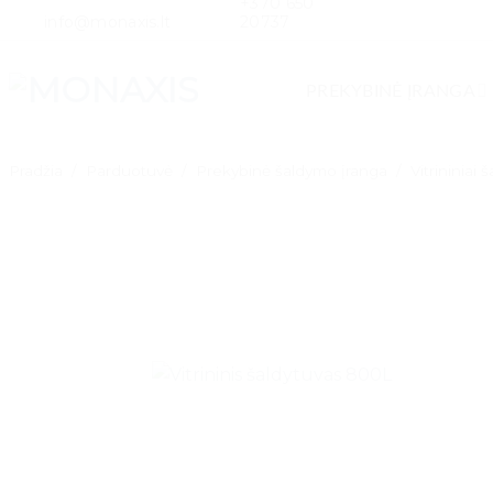
+370 650
Skip
info@monaxis.lt
20737
to
content
PREKYBINĖ ĮRANGA
Pradžia
/
Parduotuvė
/
Prekybinė šaldymo įranga
/
Vitrininiai 