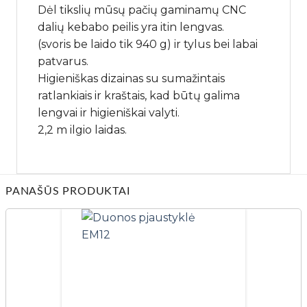
Dėl tikslių mūsų pačių gaminamų CNC
dalių kebabo peilis yra itin lengvas.
(svoris be laido tik 940 g) ir tylus bei labai
patvarus.
Higieniškas dizainas su sumažintais
ratlankiais ir kraštais, kad būtų galima
lengvai ir higieniškai valyti.
2,2 m ilgio laidas.
PANAŠŪS PRODUKTAI