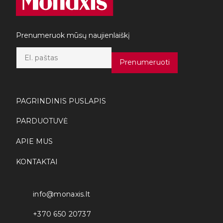
Prenumeruok mūsų naujienlaiškį
E
m
Prenumeruoti
a
i
l
*
PAGRINDINIS PUSLAPIS
PARDUOTUVĖ
APIE MUS
KONTAKTAI
info@monaxis.lt
+370 650 20737