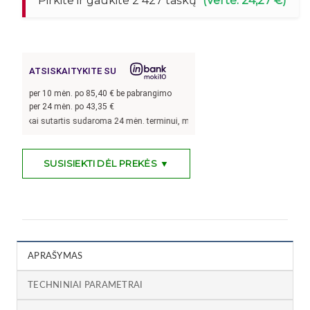
Pirkite ir gaukite 2 427 taškų
(Vertė: 24,27 €)
ATSISKAITYKITE SU
per
10
mėn. po
85,40
€ be pabrangimo
per 24 mėn. po
43,35
€
 kai sutartis sudaroma 24 mėn. terminui, metinė palūkanų norma –
9,9
%, sutartie
SUSISIEKTI DĖL PREKĖS ▼
APRAŠYMAS
TECHNINIAI PARAMETRAI