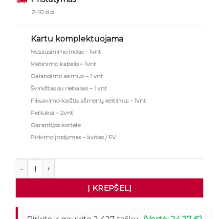
2-10 d.d.
Kartu komplektuojama
Nusausinimo indas – 1vnt
Matinimo kabelis – 1vnt
Galandimo akmuo – 1 vnt
Švirkštas su riebalais – 1 vnt
Fiksavimo kaištis ašmenų keitimui – 1vnt
Peiliukai – 2vnt
Garantijos kortelė
Pirkimo įrodymas – kvitas / FV
produkto kiekis: Kebabų mėsos peilis S120 EcoLine
Į KREPŠELĮ