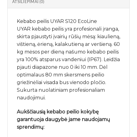
ATSILIEPIMAI (0)
Kebabo peilis UYAR S120 EcoLine
UYAR kebabo peilis yra profesionali įranga,
skirta pjaustyti įvairių rūšių mėsą: kiaulieną,
vištieną, ėrieną, kalakutieną ar veršieną. 60
kg mėsos per dieną našumo kebabo peilis
yra 100% atsparus vandeniui (IP67). Leidžia
pjauti diapazone nuo 0 iki 10 mm. Dėl
optimalaus 80 mm skersmens peilio
griežinėliai visada bus vienodo pločio.
Sukurta nuolatiniam profesionaliam
naudojimui.
Aukščiausią kebabo peilio kokybę
garantuoja daugybė jame naudojamų
sprendimų: