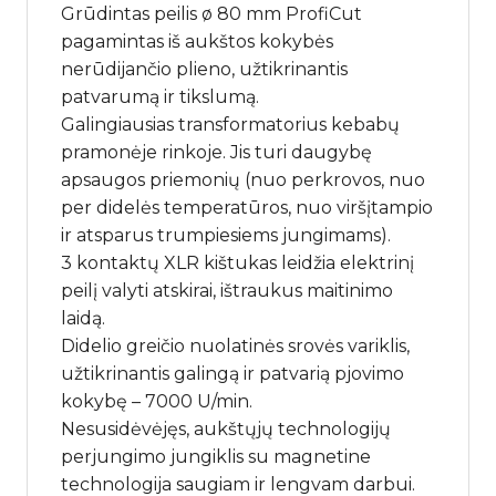
Grūdintas peilis ø 80 mm ProfiCut
pagamintas iš aukštos kokybės
nerūdijančio plieno, užtikrinantis
patvarumą ir tikslumą.
Galingiausias transformatorius kebabų
pramonėje rinkoje. Jis turi daugybę
apsaugos priemonių (nuo perkrovos, nuo
per didelės temperatūros, nuo viršįtampio
ir atsparus trumpiesiems jungimams).
3 kontaktų XLR kištukas leidžia elektrinį
peilį valyti atskirai, ištraukus maitinimo
laidą.
Didelio greičio nuolatinės srovės variklis,
užtikrinantis galingą ir patvarią pjovimo
kokybę – 7000 U/min.
Nesusidėvėjęs, aukštųjų technologijų
perjungimo jungiklis su magnetine
technologija saugiam ir lengvam darbui.