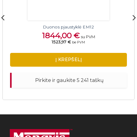
Duonos pjaustyklė EM12
1844,00
€
su PVM
1523,97 €
be PVM
Į KREPŠELĮ
Pirkite ir gaukite 5 241 taškų