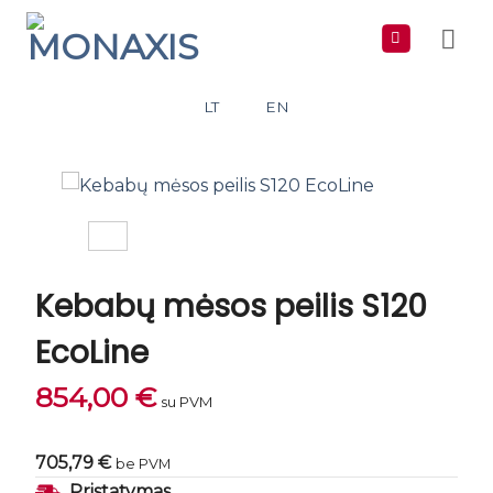
Skip
to
content
LT
EN
Kebabų mėsos peilis S120
EcoLine
854,00
€
su PVM
705,79 €
be PVM
Pristatymas