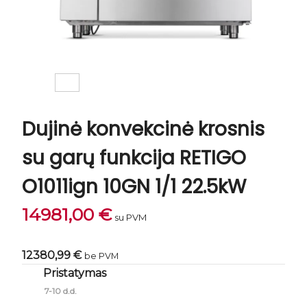
Dujinė konvekcinė krosnis
su garų funkcija RETIGO
O1011ign 10GN 1/1 22.5kW
14981,00
€
su PVM
12380,99 €
be PVM
Pristatymas
7-10 d.d.