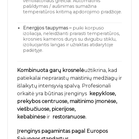
ventiliatoriaus greičiai. Automatinis
pašildymas / aušinimas sumažina
temperatūros kritimą apdorojimo pradžioje.
Energijos taupymas –
puiki korpuso
izoliacija, neleidžianti prarasti temperatūros,
krosnies kameros durys su dvigubu stiklu,
izoliuojantis langas ir užraktas atidarytoje
padėtyje.
Kombinuota garų krosnelė
užtikrina, kad
patiekalai neprarastų maistinių medžiagų ir
išlaikytų intensyvią spalvą. Profesionali
orkaitė yra būtinas įrenginys
kepyklose,
prekybos centruose, maitinimo įmonėse,
viešbučiuose, picerijose,
kebabinėse
ir
restoranuose.
Įrenginys pagamintas pagal Europos
Sąjungos standartus.