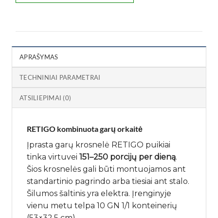
APRAŠYMAS
TECHNINIAI PARAMETRAI
ATSILIEPIMAI (0)
RETIGO kombinuota garų orkaitė
Įprasta garų krosnelė RETIGO puikiai
tinka virtuvei
151–250 porcijų per dieną
.
Šios krosnelės gali būti montuojamos ant
standartinio pagrindo arba tiesiai ant stalo.
Šilumos šaltinis yra elektra. Įrenginyje
vienu metu telpa 10 GN 1/1 konteinerių
(53×32,5 cm).