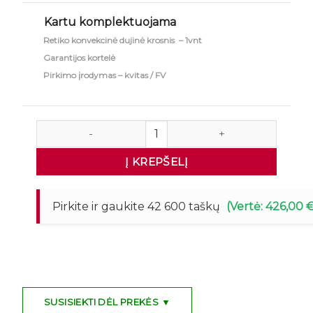
Kartu komplektuojama
Retiko konvekcinė dujinė krosnis – 1vnt
Garantijos kortelė
Pirkimo įrodymas – kvitas / FV
produkto kiekis: Dujinė konvekcinė krosnis su garų fu
Į KREPŠELĮ
Pirkite ir gaukite 42 600 taškų
(Vertė: 426,00 
SUSISIEKTI DĖL PREKĖS ▼