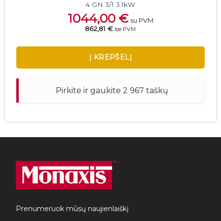
4 GN 3/1 3.1kW
1044,00
€
su PVM
862,81 €
be PVM
Į KREPŠELĮ
Pirkite ir gaukite 2 967 taškų
Prenumeruok mūsų naujienlaiškį