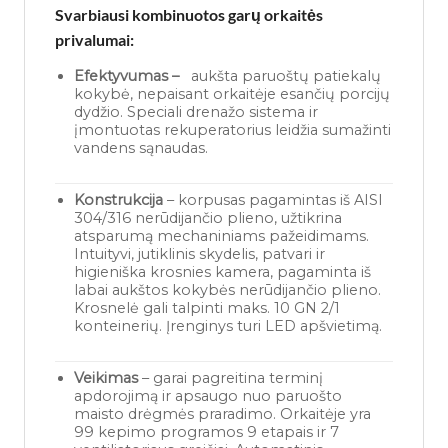
Svarbiausi kombinuotos garų orkaitės
privalumai:
Efektyvumas –
aukšta paruoštų patiekalų
kokybė, nepaisant orkaitėje esančių porcijų
dydžio. Speciali drenažo sistema ir
įmontuotas rekuperatorius leidžia sumažinti
vandens sąnaudas.
Konstrukcija
– korpusas pagamintas iš AISI
304/316 nerūdijančio plieno, užtikrina
atsparumą mechaniniams pažeidimams.
Intuityvi, jutiklinis skydelis, patvari ir
higieniška krosnies kamera, pagaminta iš
labai aukštos kokybės nerūdijančio plieno.
Krosnelė gali talpinti maks. 10 GN 2/1
konteinerių. Įrenginys turi LED apšvietimą.
Veikimas
– garai pagreitina terminį
apdorojimą ir apsaugo nuo paruošto
maisto drėgmės praradimo. Orkaitėje yra
99 kepimo programos 9 etapais ir 7