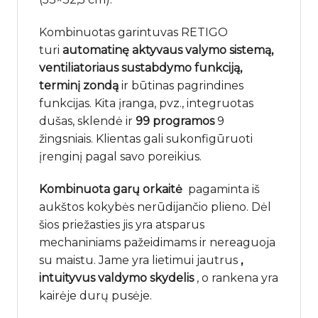
Kombinuotas garintuvas RETIGO
turi
automatinę aktyvaus valymo sistemą,
ventiliatoriaus sustabdymo funkciją,
terminį zondą
ir būtinas pagrindines
funkcijas. Kita įranga, pvz., integruotas
dušas, sklendė ir
99 programos
9
žingsniais. Klientas gali sukonfigūruoti
įrenginį pagal savo poreikius.
Kombinuota garų orkaitė
pagaminta iš
aukštos kokybės nerūdijančio plieno. Dėl
šios priežasties jis yra atsparus
mechaniniams pažeidimams ir nereaguoja
su maistu. Jame yra lietimui jautrus
,
intuityvus valdymo skydelis
, o rankena yra
kairėje durų pusėje.