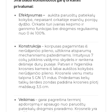
privalumai:
Efektyvumas –
aukšta paruoštų patiekalų
kokybė, nepaisant orkaitėje esančių porcijų
dydžio. Orkaitė turi įvairias kepimo ir
garinimo funkcijas bei drėgmės reguliavimą
nuo 0 iki 100%.
Konstrukcija
– korpusas pagamintas iš
nerūdijančio plieno, užtikrina atsparumą
mechaniniams pažeidimams. Intuityvus 7
colių jutiklinis valdymo skydelis ir rankena
dešinėje durų pusėje. Patvari ir higieniška
krosnies kamera iš labai aukštos kokybės
nerūdijančio plieno. Krosnelė vienu metu
talpina 5 GN 1/1 indus. Pridedamas kelių
taškų šerdies zondas padidina krosnies plotį
maždaug 3,5 cm.
Veikimas
– garai pagreitina terminį
apdorojimą ir apsaugo nuo paruoštų
patiekalų drėgmės praradimo. Krosnelė yra