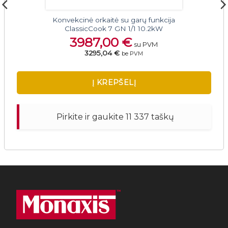
Konvekcinė orkaitė su garų funkcija
ClassicCook 7 GN 1/1 10.2kW
3987,00
€
su PVM
3295,04 €
be PVM
Į KREPŠELĮ
Pirkite ir gaukite 11 337 taškų