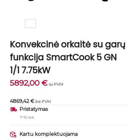
Konvekcinė orkaitė su garų
funkcija SmartCook 5 GN
1/1 7.75kW
5892,00
€
su PVM
4869,42 €
be PVM
Pristatymas
7-10 d.d.
Kartu komplektuojama