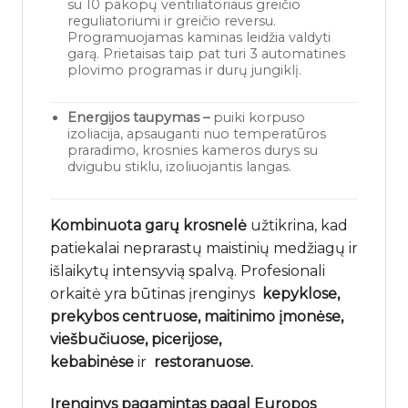
su 10 pakopų ventiliatoriaus greičio
reguliatoriumi ir greičio reversu.
Programuojamas kaminas leidžia valdyti
garą. Prietaisas taip pat turi 3 automatines
plovimo programas ir durų jungiklį.
Energijos taupymas –
puiki korpuso
izoliacija, apsauganti nuo temperatūros
praradimo, krosnies kameros durys su
dvigubu stiklu, izoliuojantis langas.
Kombinuota garų krosnelė
užtikrina, kad
patiekalai neprarastų maistinių medžiagų ir
išlaikytų intensyvią spalvą. Profesionali
orkaitė yra būtinas įrenginys
kepyklose,
prekybos centruose, maitinimo įmonėse,
viešbučiuose, picerijose,
kebabinėse
ir
restoranuose.
Įrenginys pagamintas pagal Europos