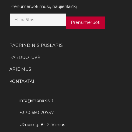
Prenumeruok mūsų naujienlaiškį
E
m
Prenumeruoti
a
i
l
*
PAGRINDINIS PUSLAPIS
PARDUOTUVĖ
APIE MUS
KONTAKTAI
info@monaxis.lt
+370 650 20737
Užupio g. 8-12, Vilnius