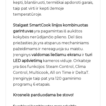
kepti, blanširuoti, termiškai apdoroti garais,
taip pat virti ir kepti žemoje
temperatūroje.
Stalgast SmartCook linijos kombinuotas
garintuvas
yra pagamintas iš aukštos
kokybės nerūdijančio plieno. Dėl šios
priežasties jis yra atsparus mechaniniams
pažeidimams ir nereaguoja su maistu.
Įrenginys
valdomas liečiamu ekranu
ir
turi
LED apšvietimą
kameros viduje. Orkaitėje
yra šios funkcijos: Steam Control, Clima
Control, Multicook, All on Time ir DeltaT.
Įrenginyje taip pat yra 120 gaminimo
programų 6 etapais.
Krosnelė parduodama be stovo!
Svarbiausi kombinuotos garų orkaitės