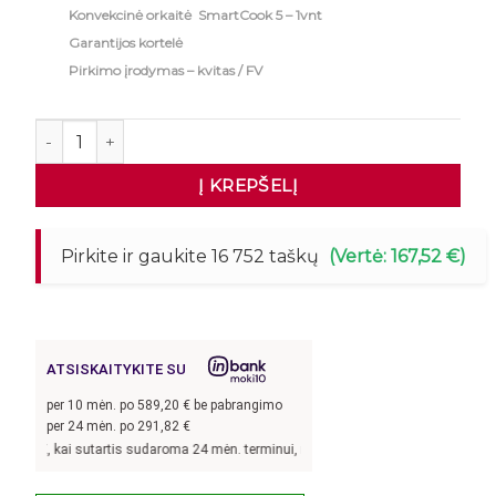
Konvekcinė orkaitė SmartCook 5 – 1vnt
Garantijos kortelė
Pirkimo įrodymas – kvitas / FV
produkto kiekis: Konvekcinė orkaitė su garų funkcija Sm
Į KREPŠELĮ
Pirkite ir gaukite 16 752 taškų
(Vertė: 167,52 €)
ATSISKAITYKITE SU
per
10
mėn. po
589,20
€ be pabrangimo
per 24 mėn. po
291,82
€
0
€, kai sutartis sudaroma 24 mėn. terminui, metinė palūkanų norma –
7,9
%, suta