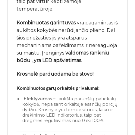
taip pat virti ir kepti žemoje
temperatūroje.
Kombinuotas garintuvas
yra pagamintas iš
aukštos kokybės nerūdijančio plieno. Dėl
šios priežasties jis yra atsparus
mechaniniams pažeidimams ir nereaguoja
su maistu. Įrenginys
valdomas rankiniu
būdu
,
yra LED apšvietimas
.
Krosnelė parduodama be stovo!
Kombinuotos garų orkaitės privalumai:
Efektyvumas –
aukšta paruoštų patiekalų
kokybė, nepaisant orkaitėje esančių porcijų
dydžio. Krosnyje yra temperatūros, laiko ir
drėkinimo LED indikatorius, taip pat
drėgmės reguliavimas nuo 0 iki 100%.