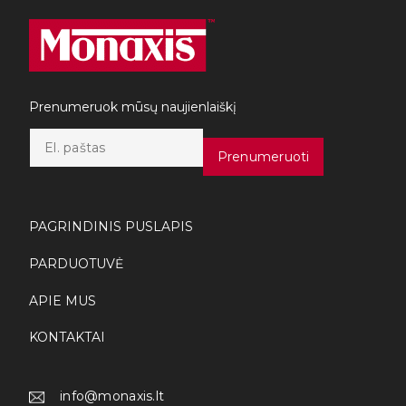
Prenumeruok mūsų naujienlaiškį
E
m
Prenumeruoti
a
i
l
*
PAGRINDINIS PUSLAPIS
PARDUOTUVĖ
APIE MUS
KONTAKTAI
info@monaxis.lt