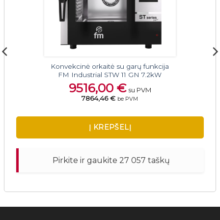
Konvekcinė orkaitė su garų funkcija
FM Industrial STW 11 GN 7.2kW
9516,00
€
su PVM
7864,46 €
be PVM
Į KREPŠELĮ
Pirkite ir gaukite 27 057 taškų