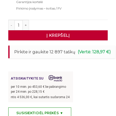
Garantijos kortelė
Pirkimo įrodymas – kvitas / FV
produkto kiekis: Konvekcinė orkaitė su garų funkcija Uno
Į KREPŠELĮ
Pirkite ir gaukite 12 897 taškų
(Vertė: 128,97 €)
ATSISKAITYKITE SU
per
10
mėn. po
453,60
€ be pabrangimo
per 24 mėn. po
228,15
€
4 536,00
€, kai sutartis sudaroma 24 mėn. terminui, metinė palūkanų norma –
8,9
SUSISIEKTI DĖL PREKĖS ▼