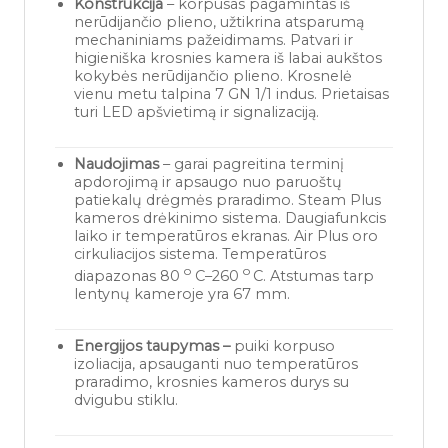
Konstrukcija
– korpusas pagamintas iš
nerūdijančio plieno, užtikrina atsparumą
mechaniniams pažeidimams. Patvari ir
higieniška krosnies kamera iš labai aukštos
kokybės nerūdijančio plieno. Krosnelė
vienu metu talpina 7 GN 1/1 indus. Prietaisas
turi LED apšvietimą ir signalizaciją.
Naudojimas
– garai pagreitina terminį
apdorojimą ir apsaugo nuo paruoštų
patiekalų drėgmės praradimo. Steam Plus
kameros drėkinimo sistema. Daugiafunkcis
laiko ir temperatūros ekranas. Air Plus oro
cirkuliacijos sistema. Temperatūros
o
o
diapazonas 80
C–260
C. Atstumas tarp
lentynų kameroje yra 67 mm.
Energijos taupymas –
puiki korpuso
izoliacija, apsauganti nuo temperatūros
praradimo, krosnies kameros durys su
dvigubu stiklu.