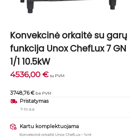
Konvekcinė orkaitė su garų
funkcija Unox ChefLux 7 GN
1/1 10.5kW
4536,00
€
su PVM
3748,76 €
be PVM
Pristatymas
7-10 d.d.
Kartu komplektuojama
Konvekcinė orkaitė Unox ChefLux – 1vnt