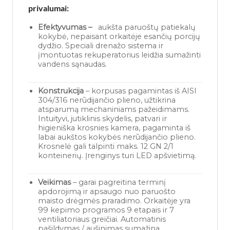
privalumai:
Efektyvumas –
aukšta paruoštų patiekalų
kokybė, nepaisant orkaitėje esančių porcijų
dydžio. Speciali drenažo sistema ir
įmontuotas rekuperatorius leidžia sumažinti
vandens sąnaudas.
Konstrukcija
– korpusas pagamintas iš AISI
304/316 nerūdijančio plieno, užtikrina
atsparumą mechaniniams pažeidimams.
Intuityvi, jutiklinis skydelis, patvari ir
higieniška krosnies kamera, pagaminta iš
labai aukštos kokybės nerūdijančio plieno.
Krosnelė gali talpinti maks. 12 GN 2/1
konteinerių. Įrenginys turi LED apšvietimą.
Veikimas
– garai pagreitina terminį
apdorojimą ir apsaugo nuo paruošto
maisto drėgmės praradimo. Orkaitėje yra
99 kepimo programos 9 etapais ir 7
ventiliatoriaus greičiai. Automatinis
pašildymas / aušinimas sumažina