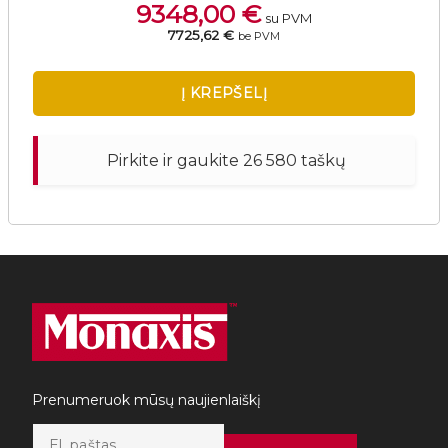
9348,00
€
su PVM
7725,62 €
be PVM
Į KREPŠELĮ
Pirkite ir gaukite 26 580 taškų
Prenumeruok mūsų naujienlaiškį
E