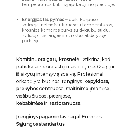
temperatūros kritimą apdorojimo pradžioje.
Energijos taupymas –
puiki korpuso
izoliacija, neleidžianti prarasti temperatūros,
krosnies kameros durys su dvigubu stiklu,
izoliuojantis langas ir užraktas atidarytoje
padėtyje.
Kombinuota garų krosnelė
užtikrina, kad
patiekalai neprarastų maistinių medžiagų ir
išlaikytų intensyvią spalvą. Profesionali
orkaitė yra būtinas įrenginys
kepyklose,
prekybos centruose, maitinimo įmonėse,
viešbučiuose, picerijose,
kebabinėse
ir
restoranuose.
Įrenginys pagamintas pagal Europos
Sąjungos standartus.