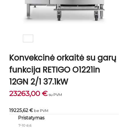
Konvekcinė orkaitė su garų
funkcija RETIGO O1221in
12GN 2/1 37.1kW
23263,00
€
su PVM
19225,62 €
be PVM
Pristatymas
7-10 d.d.