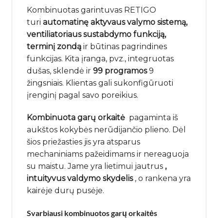
Kombinuotas garintuvas RETIGO
turi
automatinę aktyvaus valymo sistemą,
ventiliatoriaus sustabdymo funkciją,
terminį zondą
ir būtinas pagrindines
funkcijas. Kita įranga, pvz., integruotas
dušas, sklendė ir
99 programos
9
žingsniais. Klientas gali sukonfigūruoti
įrenginį pagal savo poreikius.
Kombinuota garų orkaitė
pagaminta iš
aukštos kokybės nerūdijančio plieno. Dėl
šios priežasties jis yra atsparus
mechaniniams pažeidimams ir nereaguoja
su maistu. Jame yra lietimui jautrus
,
intuityvus valdymo skydelis
, o rankena yra
kairėje durų pusėje.
Svarbiausi kombinuotos garų orkaitės