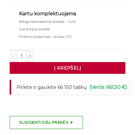
Kartu komplektuojama
Retigo konvekcinė orkaitė – 1vnt
Garantijos kortelė
Pirkimo įrodymas – kvitas / FV
produkto kiekis: Konvekcinė orkaitė su garų funkcija RE
Į KREPŠELĮ
Pirkite ir gaukite 66 150 taškų
(Vertė: 661,50 €)
SUSISIEKTI DĖL PREKĖS ▼