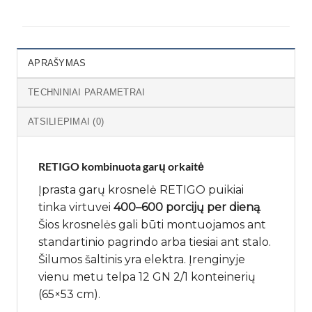
APRAŠYMAS
TECHNINIAI PARAMETRAI
ATSILIEPIMAI (0)
RETIGO kombinuota garų orkaitė
Įprasta garų krosnelė RETIGO puikiai
tinka virtuvei
400–600 porcijų per dieną
.
Šios krosnelės gali būti montuojamos ant
standartinio pagrindo arba tiesiai ant stalo.
Šilumos šaltinis yra elektra. Įrenginyje
vienu metu telpa 12 GN 2/1 konteinerių
(65×53 cm).