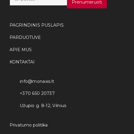
m
Prenumeruoti
a
i
l
*
PAGRINDINIS PUSLAPIS
PARDUOTUVĖ
APIE MUS
KONTAKTAI
info@monaxis.lt
+370 650 20737
Užupio g. 8-12, Vilnius
Privatumo politika